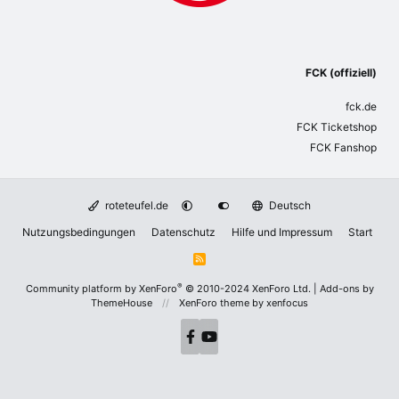
FCK (offiziell)
fck.de
FCK Ticketshop
FCK Fanshop
roteteufel.de
Deutsch
Nutzungsbedingungen
Datenschutz
Hilfe und Impressum
Start
R
S
S
®
Community platform by XenForo
© 2010-2024 XenForo Ltd.
|
Add-ons by
ThemeHouse
XenForo theme
by xenfocus