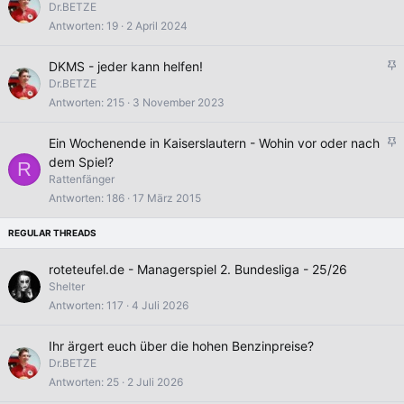
n
Dr.BETZE
g
Antworten
19
2 April 2024
e
p
A
DKMS - jeder kann helfen!
i
n
Dr.BETZE
n
g
Antworten
215
3 November 2023
n
e
t
p
A
Ein Wochenende in Kaiserslautern - Wohin vor oder nach
i
n
dem Spiel?
R
n
g
Rattenfänger
n
e
Antworten
186
17 März 2015
t
p
i
n
n
roteteufel.de - Managerspiel 2. Bundesliga - 25/26
t
Shelter
Antworten
117
4 Juli 2026
Ihr ärgert euch über die hohen Benzinpreise?
Dr.BETZE
Antworten
25
2 Juli 2026