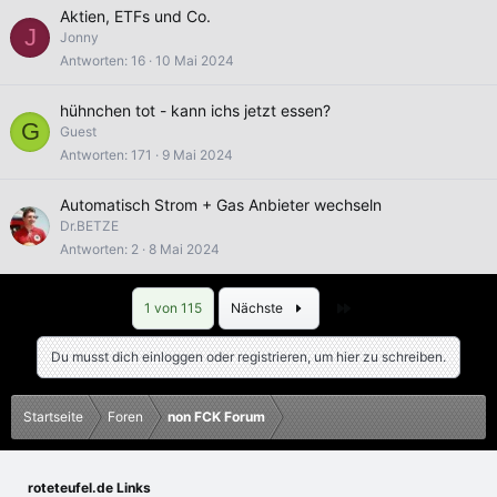
Aktien, ETFs und Co.
J
Jonny
Antworten
16
10 Mai 2024
hühnchen tot - kann ichs jetzt essen?
G
Guest
Antworten
171
9 Mai 2024
Automatisch Strom + Gas Anbieter wechseln
Dr.BETZE
Antworten
2
8 Mai 2024
Letzte
1 von 115
Nächste
Du musst dich einloggen oder registrieren, um hier zu schreiben.
Startseite
Foren
non FCK Forum
roteteufel.de Links