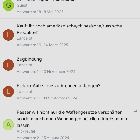
G
Guest
Antworten
18
8 Mai 2025
Kauft ihr noch amerikanische/chinesische/russische
Produkte?
L
Lancelot
Antworten
16
14 März 2025
Zugbindung
L
Lancelot
Antworten
1
20 November 2024
Elektro-Autos, die zu brennen anfangen?
L
Lancelot
Antworten
11
11 September 2024
G
Faeser will nicht nur die Waffengesetze verschärfen,
e
sondern auch noch Wohnungen heimlich durchsuchen
A
s
lassen
p
Alb-Teufel
e
Antworten
2
15 August 2024