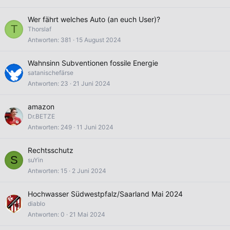
r
r
Wer fährt welches Auto (an euch User)?
t
T
Thorslaf
Antworten
381
15 August 2024
Wahnsinn Subventionen fossile Energie
satanischefärse
Antworten
23
21 Juni 2024
amazon
Dr.BETZE
Antworten
249
11 Juni 2024
Rechtsschutz
S
suYin
Antworten
15
2 Juni 2024
Hochwasser Südwestpfalz/Saarland Mai 2024
diablo
Antworten
0
21 Mai 2024