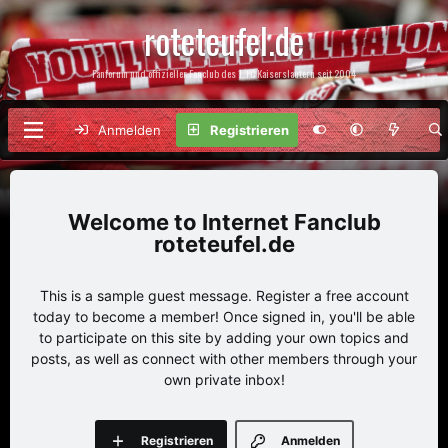
roteteufel.de
Fanforum und offizieller Fanclub des 1. FC Kaiserslautern seit 2004
Anmelden
Registrieren
Internet Fanclub
roteteufel.de
This is a sample guest message. Register a free account
today to become a member! Once signed in, you'll be able
to participate on this site by adding your own topics and
posts, as well as connect with other members through your
own private inbox!
Registrieren
Anmelden