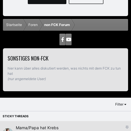
Startseite
Foren
non FCK Forum
SONSTIGES NON-FCK
hier kann über alles diskutiert werden, was nichts mit dem FCK zu tun
hat
(nur angemeldete User)
Filter
A
Mama/Papa hat Krebs