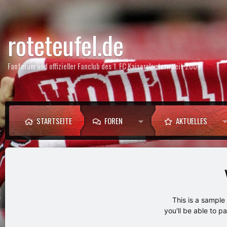
roteteufel.de
Fanforum und offizieller Fanclub des 1. FC Kaiserslautern seit 2004
STARTSEITE
FOREN
AKTUELLES
This is a sampl
you'll be able to p