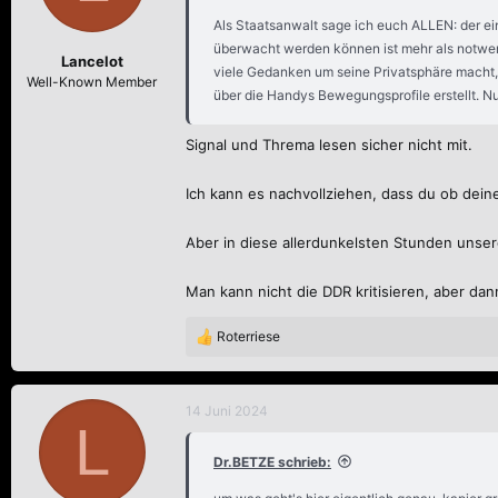
Als Staatsanwalt sage ich euch ALLEN: der ein
überwacht werden können ist mehr als notwend
Lancelot
viele Gedanken um seine Privatsphäre macht,
Well-Known Member
über die Handys Bewegungsprofile erstellt. Nu
Signal und Threma lesen sicher nicht mit.
Ich kann es nachvollziehen, dass du ob dein
Aber in diese allerdunkelsten Stunden unser
Man kann nicht die DDR kritisieren, aber dan
Roterriese
R
e
a
k
14 Juni 2024
L
t
i
Dr.BETZE schrieb:
o
n