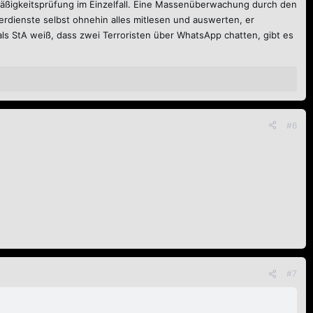
äßigkeitsprüfung im Einzelfall. Eine Massenüberwachung durch den
erdienste selbst ohnehin alles mitlesen und auswerten, er
hritt zur Chatkontrolle austauschen. Wenn sich hier die vom belgischen
s StA weiß, dass zwei Terroristen über WhatsApp chatten, gibt es
rüber abstimmen lassen. Das soll dem Leak von
netzpolitik.org zufolge
in
ffordern, damit dieser Anlauf durch die Ständigen Vertreter am 19. Juni
#6
#7