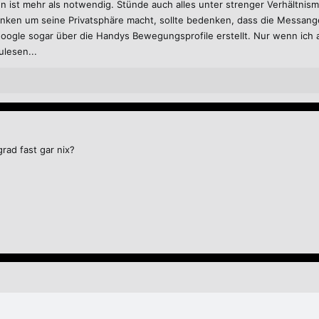
st mehr als notwendig. Stünde auch alles unter strenger Verhältnism
danken um seine Privatsphäre macht, sollte bedenken, dass die Messang
nnen im Rat der EU (Konfiguration Justiz und Inneres) öffentlich über den Fortsc
ogle sogar über die Handys Bewegungsprofile erstellt. Nur wenn ich al
Vorsitz
einen neuen Text vorlegen und den Ausschuss der Ständigen Vertreter da
ulesen...
eht aktiv werden
und unsere Regierungen zu einem
„Nein!“ zur Chatkontrolle
au
ist das unsere letzte Chance, die Chatkontrolle zu stoppen!
w.patrick-breyer.de/beitraege/draft-going-dark-uberwachungsschmiede/
rad fast gar nix?