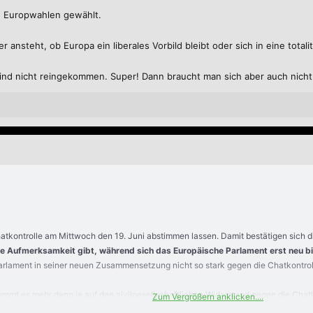
n Europwahlen gewählt.
ansteht, ob Europa ein liberales Vorbild bleibt oder sich in eine total
sind nicht reingekommen. Super! Dann braucht man sich aber auch nich
Chatkontrolle am Mittwoch den 19. Juni abstimmen lassen. Damit bestätigen sich 
he Aufmerksamkeit gibt, während sich das Europäische Parlament erst neu b
arlament in seiner neuen Zusammensetzung nicht so stark gegen die Chatkontroll
mmt es mehr denn je auf den zivilgesellschaftlichen Widerstand gegen die Chatko
Zum Vergrößern anklicken....
ind: