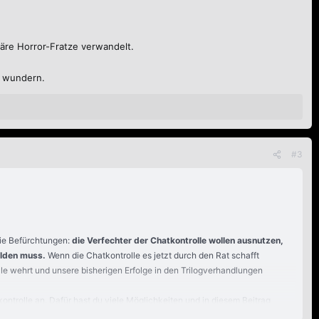
itäre Horror-Fratze verwandelt.
t wundern.
#3
die Befürchtungen:
die Verfechter der Chatkontrolle wollen ausnutzen,
ilden muss.
Wenn die Chatkontrolle es jetzt durch den Rat schafft
e wehrt und unsere bisherigen Erfolge in den Trilogverhandlungen
ntrolle an. Dafür hast du viele Möglichkeiten und in diesem Beitrag