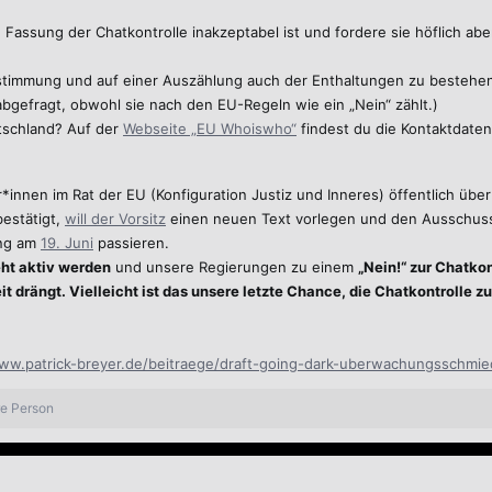
e Fassung der Chatkontrolle inakzeptabel ist und fordere sie höflich a
Abstimmung und auf einer Auszählung auch der Enthaltungen zu besteh
abgefragt, obwohl sie nach den EU-Regeln wie ein „Nein“ zählt.)
tschland? Auf der
Webseite „EU Whoiswho“
findest du die Kontaktdaten
innen im Rat der EU (Konfiguration Justiz und Inneres) öffentlich über
bestätigt,
will der Vorsitz
einen neuen Text vorlegen und den Ausschuss 
ung am
19. Juni
passieren.
eht aktiv werden
und unsere Regierungen zu einem
„Nein!“ zur Chatkon
it drängt. Vielleicht ist das unsere letzte Chance, die Chatkontrolle z
www.patrick-breyer.de/beitraege/draft-going-dark-uberwachungsschmie
re Person