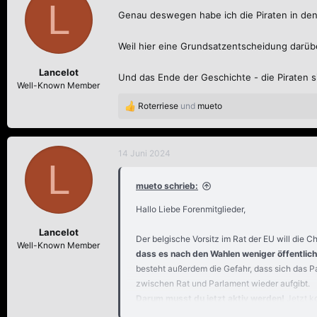
L
t
Genau deswegen habe ich die Piraten in de
i
o
n
Weil hier eine Grundsatzentscheidung darüber 
e
n
Lancelot
Und das Ende der Geschichte - die Piraten 
:
Well-Known Member
Roterriese
und
mueto
R
e
a
k
14 Juni 2024
L
t
i
mueto schrieb:
o
n
Hallo Liebe Forenmitglieder,
e
n
Lancelot
:
Der belgische Vorsitz im Rat der EU will die 
Well-Known Member
dass es nach den Wahlen weniger öffentlic
besteht außerdem die Gefahr, dass sich das P
zwischen Rat und Parlament wieder aufgibt.
Darum musst du jetzt aktiv werden!
Jetzt ko
erkläre ich wie. Die drei wichtigsten Schritte s