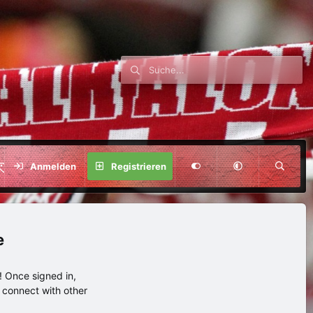
SPENDE
Anmelden
Registrieren
e
 Once signed in,
s connect with other