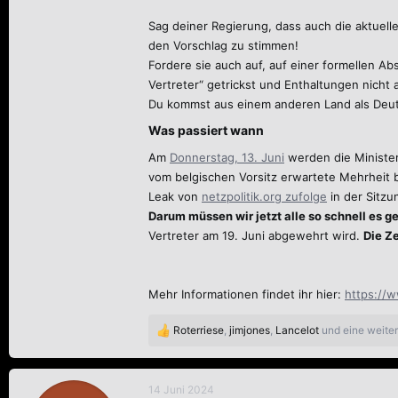
Sag deiner Regierung, dass auch die aktuell
den Vorschlag zu stimmen!
Fordere sie auch auf, auf einer formellen 
Vertreter“ getrickst und Enthaltungen nicht 
Du kommst aus einem anderen Land als Deu
Was passiert wann​
Am
Donnerstag, 13. Juni
werden die Minister*
vom belgischen Vorsitz erwartete Mehrheit 
Leak von
netzpolitik.org zufolge
in der Sitz
Darum müssen wir jetzt alle so schnell es g
Vertreter am 19. Juni abgewehrt wird.
Die Ze
Mehr Informationen findet ihr hier:
https://
Roterriese
,
jimjones
,
Lancelot
und eine weite
R
e
a
k
14 Juni 2024