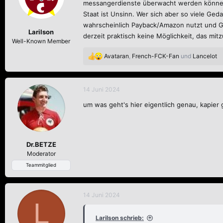
o
messangerdienste überwacht werden können i
Was passiert wann​
n
Staat ist Unsinn. Wer sich aber so viele Ge
e
Am
Donnerstag, 13. Juni
werden die Minister*i
wahrscheinlich Payback/Amazon nutzt und Go
n
Larilson
Vorsitz erwartete Mehrheit bestätigt,
will der 
derzeit praktisch keine Möglichkeit, das mitz
:
Well-Known Member
der Sitzung am
19. Juni
passieren.
Darum müssen wir jetzt alle so schnell es g
Avataran
,
French-FCK-Fan
und
Lancelot
R
abgewehrt wird.
Die Zeit drängt. Vielleicht 
e
a
k
14 Juni 2024
t
Mehr Informationen findet ihr hier:
https://ww
um was geht's hier eigentlich genau, kapier g
i
o
n
e
n
Dr.BETZE
:
Moderator
Teammitglied
14 Juni 2024
L
Larilson schrieb: