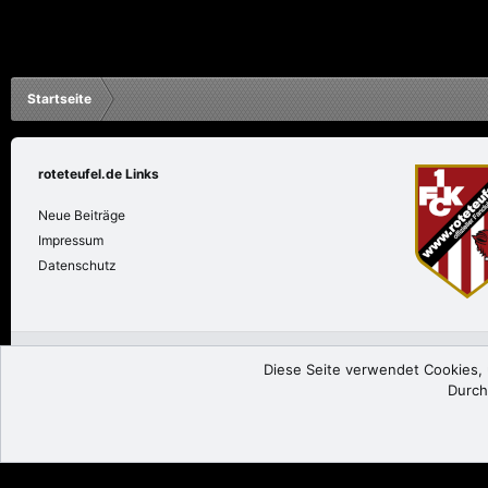
Startseite
roteteufel.de Links
Neue Beiträge
Impressum
Datenschutz
roteteufel.de
Deutsch
Diese Seite verwendet Cookies, u
Durch
®
Community platform by XenForo
© 2010-2024 XenForo Ltd.
|
Add-ons by The