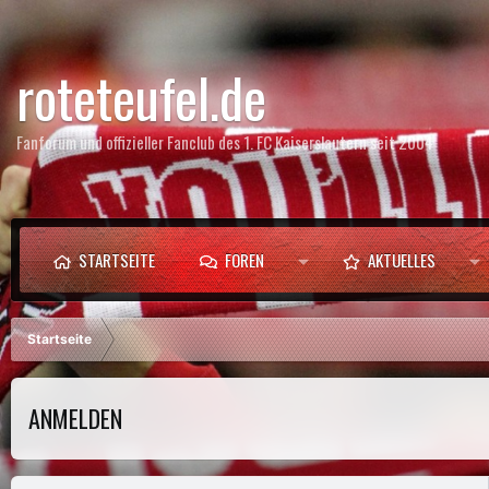
roteteufel.de
Fanforum und offizieller Fanclub des 1. FC Kaiserslautern seit 2004
STARTSEITE
FOREN
AKTUELLES
Startseite
ANMELDEN