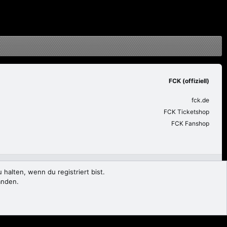
FCK (offiziell)
fck.de
FCK Ticketshop
FCK Fanshop
utzungsbedingungen
Datenschutz
Hilfe und Impressum
Start
R
halten, wenn du registriert bist.
S
anden.
S