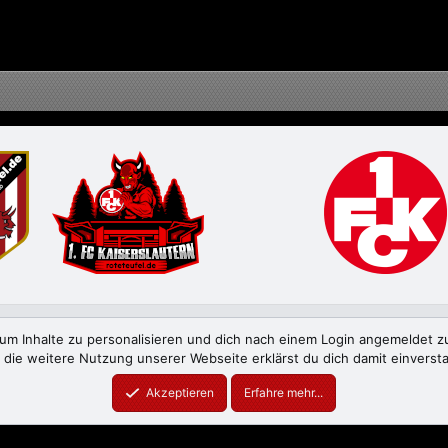
N
m Inhalte zu personalisieren und dich nach einem Login angemeldet zu 
 die weitere Nutzung unserer Webseite erklärst du dich damit einverst
meHouse
XenForo theme
by xenfocus
Akzeptieren
Erfahre mehr...