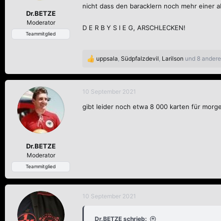
nicht dass den baracklern noch mehr einer a
Dr.BETZE
Moderator
D E R B Y S I E G, ARSCHLECKEN!
Teammitglied
uppsala
,
Südpfalzdevil
,
Larilson
und 8 andere
R
e
a
k
10 September 2021
t
gibt leider noch etwa 8 000 karten für morg
i
o
n
e
n
Dr.BETZE
:
Moderator
Teammitglied
10 September 2021
Dr.BETZE schrieb: