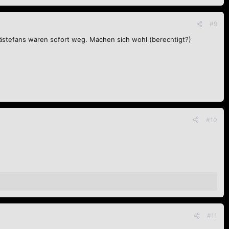
#9
 Gästefans waren sofort weg. Machen sich wohl (berechtigt?)
#10
#11