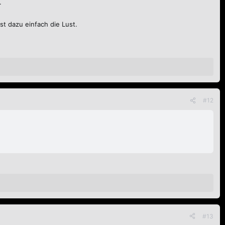
.
st dazu einfach die Lust.
#12
#13