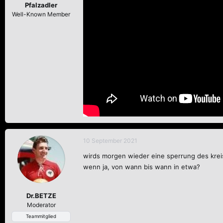
n
Pfalzadler
:
Well-Known Member
10 September 2021
wirds morgen wieder eine sperrung des kre
wenn ja, von wann bis wann in etwa?
Dr.BETZE
Moderator
Teammitglied