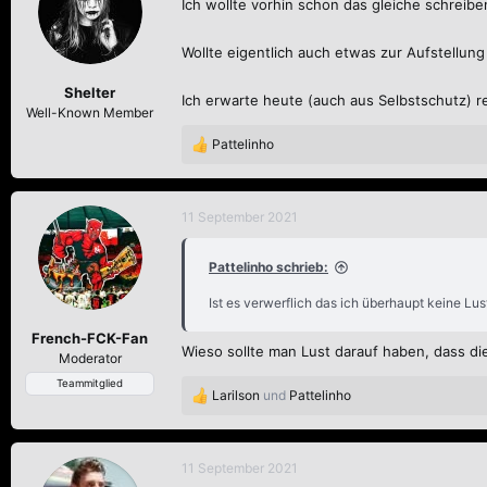
Ich wollte vorhin schon das gleiche schrei
i
o
n
Wollte eigentlich auch etwas zur Aufstellung
e
n
Shelter
Ich erwarte heute (auch aus Selbstschutz) re
:
Well-Known Member
Pattelinho
R
e
a
k
11 September 2021
t
i
Pattelinho schrieb:
o
n
Ist es verwerflich das ich überhaupt keine Lus
e
n
French-FCK-Fan
:
Wieso sollte man Lust darauf haben, dass di
Moderator
Teammitglied
Larilson
und
Pattelinho
R
e
a
k
11 September 2021
t