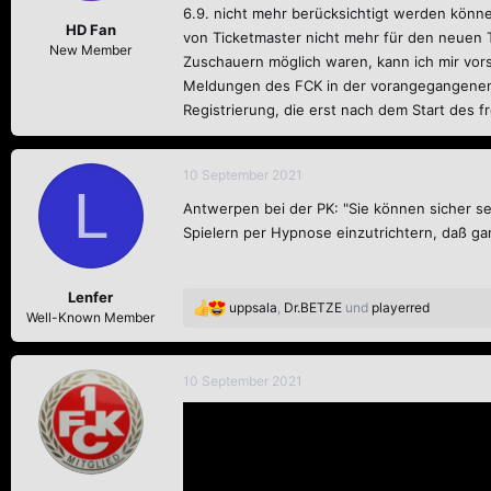
6.9. nicht mehr berücksichtigt werden können
HD Fan
von Ticketmaster nicht mehr für den neuen Ti
New Member
Zuschauern möglich waren, kann ich mir vors
Meldungen des FCK in der vorangegangenen 
Registrierung, die erst nach dem Start des 
10 September 2021
L
Antwerpen bei der PK: "Sie können sicher se
Spielern per Hypnose einzutrichtern, daß ga
Lenfer
uppsala
,
Dr.BETZE
und
playerred
R
Well-Known Member
e
a
k
10 September 2021
t
i
o
n
e