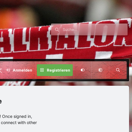
SPENDE
Anmelden
Registrieren
e
 Once signed in,
s connect with other