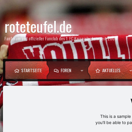
roteteufel.de
Fanforum und offizieller Fanclub des 1. FC Kaiserslautern seit 2004
STARTSEITE
FOREN
AKTUELLES
This is a sampl
you'll be able to p