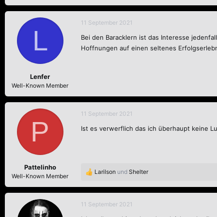
11 September 2021
L
Bei den Baracklern ist das Interesse jedenfa
Hoffnungen auf einen seltenes Erfolgserlebn
Lenfer
Well-Known Member
11 September 2021
P
Ist es verwerflich das ich überhaupt keine Lu
Pattelinho
Larilson
und
Shelter
R
Well-Known Member
e
a
k
11 September 2021
t