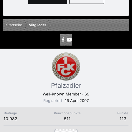
Startseite
Mitglieder
Pfalzadler
Well-Known Member
·
69
Registriert
16 April 2007
Beiträge
Reaktionspunkte
Punkte
10.982
511
113