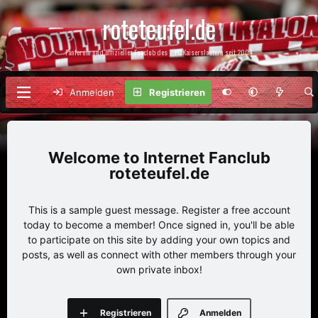
roteteufel.de
Fanforum und offizieller Fanclub des 1. FC Kaiserslautern seit 2004
Anmelden
Registrieren
Internet Fanclub
roteteufel.de
This is a sample guest message. Register a free account
today to become a member! Once signed in, you'll be able
to participate on this site by adding your own topics and
posts, as well as connect with other members through your
own private inbox!
Registrieren
Anmelden