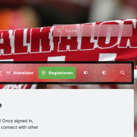
SPENDE
Anmelden
Registrieren
e
 Once signed in,
s connect with other