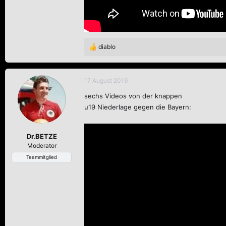
diablo
R
e
a
k
17 August 2019
t
sechs Videos von der knappen
i
o
u19 Niederlage gegen die Bayern:
n
e
n
Dr.BETZE
:
Moderator
Teammitglied