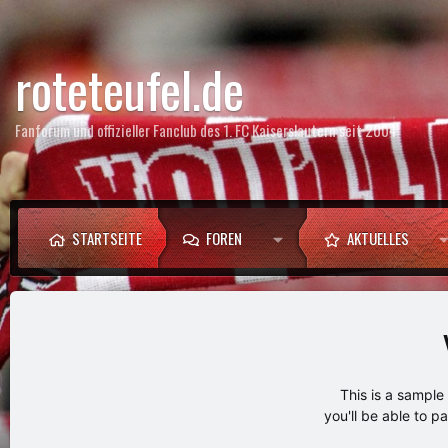
roteteufel.de
Fanforum und offizieller Fanclub des 1. FC Kaiserslautern seit 2004
STARTSEITE
FOREN
AKTUELLES
This is a sampl
you'll be able to p