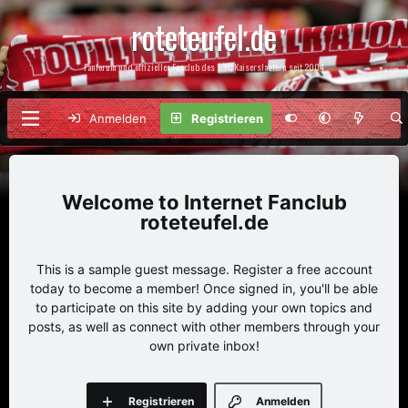
roteteufel.de
Fanforum und offizieller Fanclub des 1. FC Kaiserslautern seit 2004
Anmelden
Registrieren
Internet Fanclub
roteteufel.de
This is a sample guest message. Register a free account
today to become a member! Once signed in, you'll be able
to participate on this site by adding your own topics and
posts, as well as connect with other members through your
own private inbox!
Registrieren
Anmelden