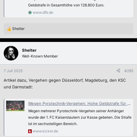
Geldstrafe in Gesamthöhe von 128.800 Euro.
www.dfb.de
Shelter
R
e
a
k
Shelter
t
Well-Known Member
i
o
n
7 Juli 2025
#285
e
Artikel dazu, Vergehen gegen Düsseldorf, Magdeburg, den KSC
n
:
und Darmstadt:
Wegen Pyrotechnik-Vergehen: Hohe Geldstrafe für den FCK
Wegen mehrerer Pyrotechnik-Vergehen seiner Anhänger
wurde der 1. FC Kaiserslautern zur Kasse gebeten. Die Strafe
ist im sechsstelligen Bereich.
www.kicker.de