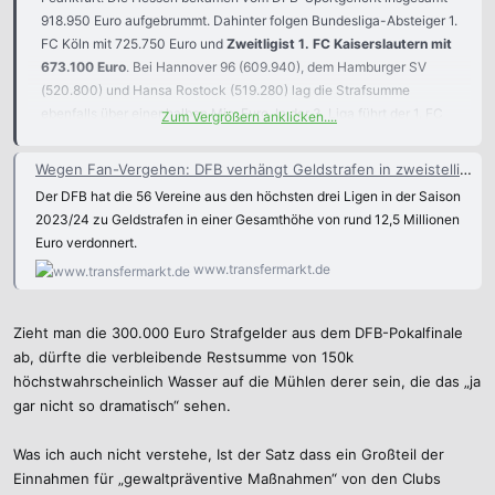
918.950 Euro aufgebrummt. Dahinter folgen Bundesliga-Absteiger 1.
FC Köln mit 725.750 Euro und
Zweitligist 1. FC Kaiserslautern mit
673.100 Euro
. Bei Hannover 96 (609.940), dem Hamburger SV
(520.800) und Hansa Rostock (519.280) lag die Strafsumme
ebenfalls über einer halben Mio. Euro. In der 3. Liga führt der 1. FC
Zum Vergrößern anklicken....
Saarbrücken das Ranking mit 213.800 Euro vor Waldhof Mannheim
(205.610) an.
Da die Vereine einen Teil der vom DFB verhängten
Wegen Fan-Vergehen: DFB verhängt Geldstrafen in zweistelliger Millionenhöhe
Strafen für gewaltpräventive Maßnahmen verwenden dürfen,
Der DFB hat die 56 Vereine aus den höchsten drei Ligen in der Saison
landeten schlussendlich nur knapp 8 Mio. Euro auf dem Konto
2023/24 zu Geldstrafen in einer Gesamthöhe von rund 12,5 Millionen
des Verbandes. Frankfurt überwies als trauriger Spitzenreiter
Euro verdonnert.
614.250 Euro. Köln zahlte tatsächlich 489.180 Euro, der FCK
www.transfermarkt.de
455.600 Euro.
Zieht man die 300.000 Euro Strafgelder aus dem DFB-Pokalfinale
ab, dürfte die verbleibende Restsumme von 150k
höchstwahrscheinlich Wasser auf die Mühlen derer sein, die das „ja
gar nicht so dramatisch“ sehen.
Was ich auch nicht verstehe, Ist der Satz dass ein Großteil der
Einnahmen für „gewaltpräventive Maßnahmen“ von den Clubs