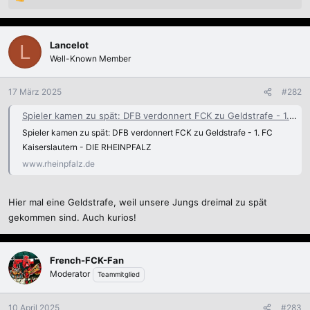
R
e
a
k
Lancelot
L
t
Well-Known Member
i
o
n
17 März 2025
#282
e
n
Spieler kamen zu spät: DFB verdonnert FCK zu Geldstrafe - 1. FC Kaiserslautern
:
Spieler kamen zu spät: DFB verdonnert FCK zu Geldstrafe - 1. FC
Kaiserslautern - DIE RHEINPFALZ
www.rheinpfalz.de
Hier mal eine Geldstrafe, weil unsere Jungs dreimal zu spät
gekommen sind. Auch kurios!
French-FCK-Fan
Moderator
Teammitglied
10 April 2025
#283