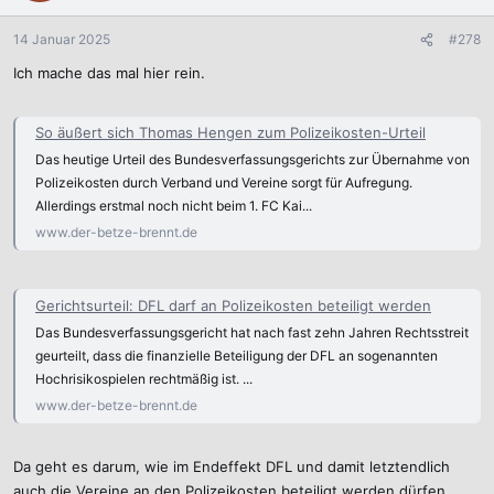
o
n
14 Januar 2025
#278
e
Ich mache das mal hier rein.
n
:
So äußert sich Thomas Hengen zum Polizeikosten-Urteil
Das heutige Urteil des Bundesverfassungsgerichts zur Übernahme von
Polizeikosten durch Verband und Vereine sorgt für Aufregung.
Allerdings erstmal noch nicht beim 1. FC Kai...
www.der-betze-brennt.de
Gerichtsurteil: DFL darf an Polizeikosten beteiligt werden
Das Bundesverfassungsgericht hat nach fast zehn Jahren Rechtsstreit
geurteilt, dass die finanzielle Beteiligung der DFL an sogenannten
Hochrisikospielen rechtmäßig ist. ...
www.der-betze-brennt.de
Da geht es darum, wie im Endeffekt DFL und damit letztendlich
auch die Vereine an den Polizeikosten beteiligt werden dürfen.