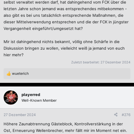
selbst verwaltet werden darf, hat dahingehend vom FCK über die
letzten Jahre schon jemand was entsprechendes mitbekommen -
also gibt es bei uns tatsächlich entsprechende Maßnahmen, die
dieser Mittelverwendung entsprechen und die der FCK in jüngster
Vergangenheit eingeführt/umgesetzt hat?
Mir ist dahingehend nichts bekannt, völlig ohne Schärfe in die
Diskussion bringen zu wollen, vielleicht weiß ja jemand von euch
hier mehr?
Zuletzt bearbeitet:
27 Dezember 2024
wueterich
R
e
a
k
playerred
t
Well-Known Member
i
o
n
27 Dezember 2024
#276
e
Höhere Zaunabtrennung Gästeblock, Kontrollverstärkung in der
n
:
Ost, Erneuerung Wellenbrecher, mehr fällt mir im Moment net ein.