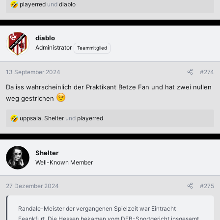
playerred
und
diablo
R
e
a
k
diablo
t
Administrator
Teammitglied
i
o
n
13 September 2024
#274
e
Da iss wahrscheinlich der Praktikant Betze Fan und hat zwei nullen
n
:
weg gestrichen
uppsala
,
Shelter
und
playerred
R
e
a
k
Shelter
t
Well-Known Member
i
o
n
27 Dezember 2024
#275
e
n
Randale-Meister der vergangenen Spielzeit war Eintracht
:
Feankfurt. Die Hessen bekamen vom DFB-Sportgericht insgesamt