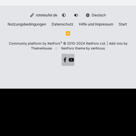
roteteufel.de
Deutsch
Nutzungsbedingungen
Datenschutz
Hilfe und Impressum
Start
R
S
S
®
Community platform by XenForo
© 2010-2024 XenForo Ltd.
|
Add-ons by
ThemeHouse
XenForo theme
by xenfocus