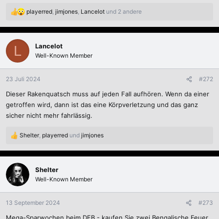
playerred
,
jimjones
,
Lancelot
und 2 andere
R
e
a
k
Lancelot
L
t
Well-Known Member
i
o
n
23 Juli 2024
#272
e
Dieser Rakenquatsch muss auf jeden Fall aufhören. Wenn da einer
n
:
getroffen wird, dann ist das eine Körpverletzung und das ganz
sicher nicht mehr fahrlässig.
Shelter
,
playerred
und
jimjones
R
e
a
k
Shelter
t
Well-Known Member
i
o
n
13 September 2024
#273
e
Mega-Sparwochen beim DFB - kaufen Sie zwei Bengalische Feuer
n