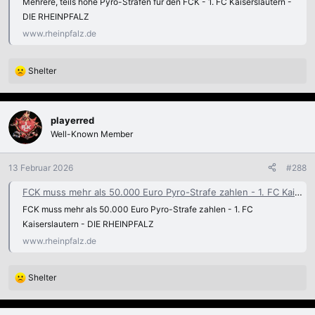
Mehrere, teils hohe Pyro-Strafen für den FCK - 1. FC Kaiserslautern -
DIE RHEINPFALZ
www.rheinpfalz.de
Shelter
R
e
a
k
playerred
t
Well-Known Member
i
o
n
13 Februar 2026
#288
e
n
FCK muss mehr als 50.000 Euro Pyro-Strafe zahlen - 1. FC Kaiserslautern
:
FCK muss mehr als 50.000 Euro Pyro-Strafe zahlen - 1. FC
Kaiserslautern - DIE RHEINPFALZ
www.rheinpfalz.de
Shelter
R
e
a