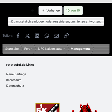
e
a
Erste
k
Vorherige
10 von 10
t
i
Du musst dich einloggen oder registrieren, um hier zu antworten.
o
n
e
Facebook
X (Twitter)
LinkedIn
WhatsApp
E-Mail
Link
Teilen:
n
:
Startseite
Foren
1. FC Kaiserslautern
Management
roteteufel.de Links
Neue Beiträge
Impressum
Datenschutz