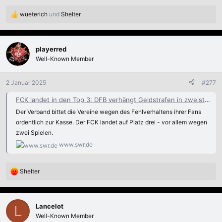
wueterich
und
Shelter
R
e
a
k
playerred
t
Well-Known Member
i
o
n
2 Januar 2025
#277
e
n
FCK landet in den Top 3: DFB verhängt Geldstrafen in zweistelliger Millionenhöhe
:
Der Verband bittet die Vereine wegen des Fehlverhaltens ihrer Fans
ordentlich zur Kasse. Der FCK landet auf Platz drei - vor allem wegen
zwei Spielen.
www.swr.de
Shelter
R
e
a
k
Lancelot
L
t
Well-Known Member
i