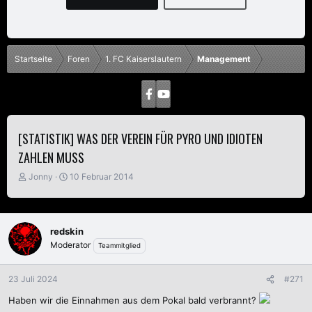
Startseite
Foren
1. FC Kaiserslautern
Management
[STATISTIK] WAS DER VEREIN FÜR PYRO UND IDIOTEN
ZAHLEN MUSS
E
E
Jonny
10 Februar 2014
r
r
s
s
t
t
e
e
redskin
l
l
Moderator
Teammitglied
l
l
e
t
r
a
23 Juli 2024
#271
m
Haben wir die Einnahmen aus dem Pokal bald verbrannt?