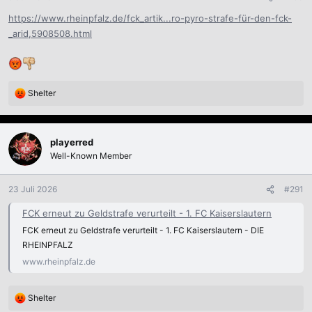
https://www.rheinpfalz.de/fck_artik...ro-pyro-strafe-für-den-fck-
_arid,5908508.html
Shelter
R
e
a
k
playerred
t
Well-Known Member
i
o
n
23 Juli 2026
#291
e
n
FCK erneut zu Geldstrafe verurteilt - 1. FC Kaiserslautern
:
FCK erneut zu Geldstrafe verurteilt - 1. FC Kaiserslautern - DIE
RHEINPFALZ
www.rheinpfalz.de
Shelter
R