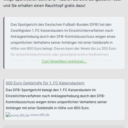
:
und Sie erhalten einen Rauchtopf gratis dazu!
Das Sportgericht des Deutschen Fußball-Bundes (DFB) hat den
Zweitligisten 1. FC Kaiserslautern im Einzelrichterverfahren nach
Anklageerhebung durch den DFB-Kontrollausschuss wegen eines
unsportlichen Verhaltens seiner Anhänger mit einer Geldstrafe in
Höhe von 600 Euro belegt. Davon kann der Verein bis zu 200 Euro
für sicherheitstechnische oder gewaltpräventive Maßnahmen
verwenden, was dem DFB bis zum 31. März 2025 nachzuweisen
Zum Vergrößern anklicken....
wäre.
Kurz vor Beginn des Zweitligaspiels beim SSV Ulm 1846 Fußball am
600 Euro Geldstrafe für 1. FC Kaiserslautern
4. August 2024 brannten Kaiserslauterer Zuschauer ein
Das DFB-Sportgericht belegt den 1. FC Kaiserslautern im
Bengalisches Feuer ab.
Einzelrichterverfahren nach Anklageerhebung durch den DFB-
Kontrollausschuss wegen eines unsportlichen Verhaltens seiner
Der Verein hat dem Urteil zugestimmt, das Urteil ist damit
Anhänger mit einer Geldstrafe in Höhe von 600 Euro.
rechtskräftig.
www.dfb.de