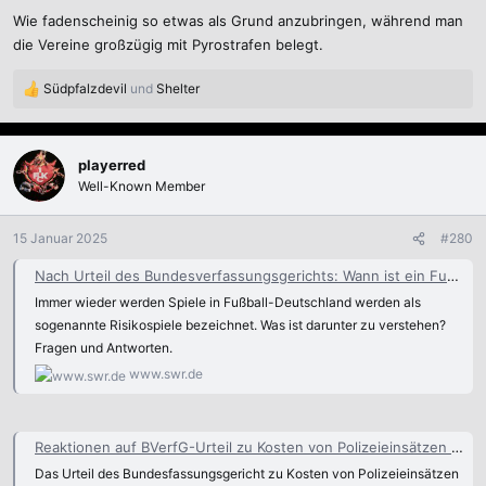
Wie fadenscheinig so etwas als Grund anzubringen, während man
die Vereine großzügig mit Pyrostrafen belegt.
Südpfalzdevil
und
Shelter
R
e
a
k
playerred
t
Well-Known Member
i
o
n
15 Januar 2025
#280
e
n
Nach Urteil des Bundesverfassungsgerichts: Wann ist ein Fußballspiel ein Risikospiel?
:
Immer wieder werden Spiele in Fußball-Deutschland werden als
sogenannte Risikospiele bezeichnet. Was ist darunter zu verstehen?
Fragen und Antworten.
www.swr.de
Reaktionen auf BVerfG-Urteil zu Kosten von Polizeieinsätzen bei Risikospielen
Das Urteil des Bundesfassungsgericht zu Kosten von Polizeieinsätzen