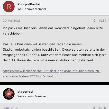
k
Ruhrpottteufel
R
t
Well-Known Member
i
o
n
30 Mai 2026
#289
e
Ich packs mal hier rein. Wenn das woanders hingehört, dann bitte
n
:
verschieben:
Das DFB-Präsidium will in wenigen Tagen die neuen
Stadionverbotsrichtlinien beschließen. Diese sorgten bereits in der
Vergangenheit für Kritik. Kurz vor dem Beschluss meldete sich jetzt
der 1. FC Kaiserslautern mit einem ausführlichen Statement.
https://www.kicker.de/fck-kritisiert-geplante-dfb-richtlinien-zu-
stadionverboten-1223804/artikel
playerred
Well-Known Member
9 Juli 2026
#290