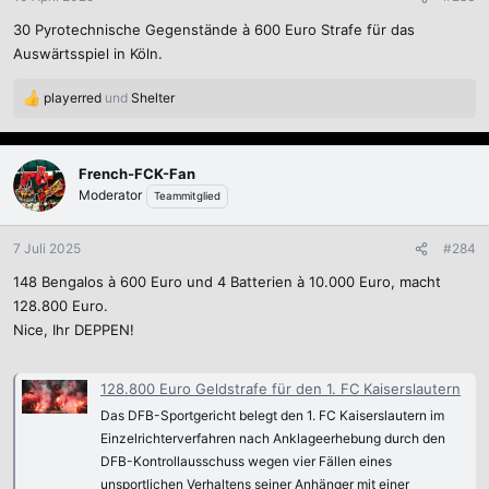
30 Pyrotechnische Gegenstände à 600 Euro Strafe für das
Auswärtsspiel in Köln.
playerred
und
Shelter
R
e
a
k
French-FCK-Fan
t
Moderator
Teammitglied
i
o
n
7 Juli 2025
#284
e
148 Bengalos à 600 Euro und 4 Batterien à 10.000 Euro, macht
n
:
128.800 Euro.
Nice, Ihr DEPPEN!
128.800 Euro Geldstrafe für den 1. FC Kaiserslautern
Das DFB-Sportgericht belegt den 1. FC Kaiserslautern im
Einzelrichterverfahren nach Anklageerhebung durch den
DFB-Kontrollausschuss wegen vier Fällen eines
unsportlichen Verhaltens seiner Anhänger mit einer