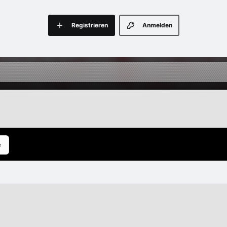
Registrieren
Anmelden
e