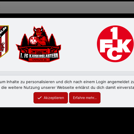
N
m Inhalte zu personalisieren und dich nach einem Login angemeldet zu 
 die weitere Nutzung unserer Webseite erklärst du dich damit einverst
meHouse
XenForo theme
by xenfocus
Akzeptieren
Erfahre mehr...