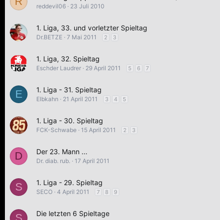
R
reddevil06
23 Juli 2010
1. Liga, 33. und vorletzter Spieltag
Dr.BETZE
7 Mai 2011
2
3
1. Liga, 32. Spieltag
Eschder Laudrer
29 April 2011
5
6
7
1. Liga - 31. Spieltag
E
Elbkahn
21 April 2011
3
4
5
1. Liga - 30. Spieltag
FCK-Schwabe
15 April 2011
2
3
Der 23. Mann ...
D
Dr. diab. rub.
17 April 2011
1. Liga - 29. Spieltag
S
SECO
4 April 2011
7
8
9
Die letzten 6 Spieltage
S