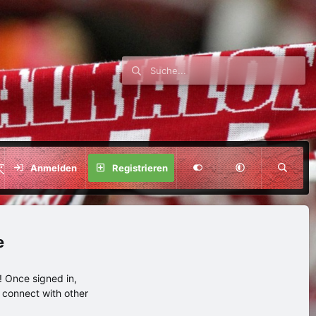
SPENDE
Anmelden
Registrieren
e
 Once signed in,
s connect with other