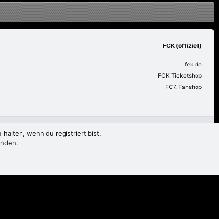
FCK (offiziell)
fck.de
FCK Ticketshop
FCK Fanshop
utzungsbedingungen
Datenschutz
Hilfe und Impressum
Start
R
halten, wenn du registriert bist.
S
anden.
S