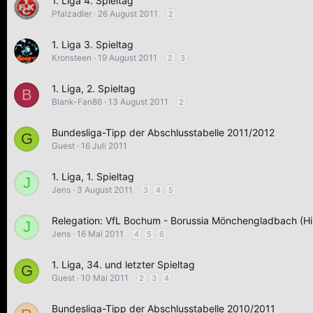
1. Liga 4. Spieltag
Pfalzadler
26 August 2011
2
1. Liga 3. Spieltag
Kronsteen
19 August 2011
2
3
1. Liga, 2. Spieltag
B
Blank-Fan86
13 August 2011
2
Bundesliga-Tipp der Abschlusstabelle 2011/2012
G
Guest
16 Juli 2011
1. Liga, 1. Spieltag
J
Jens
3 August 2011
3
4
5
Relegation: VfL Bochum - Borussia Mönchengladbach (Hins
J
Jens
16 Mai 2011
4
5
6
1. Liga, 34. und letzter Spieltag
G
Guest
10 Mai 2011
2
3
4
Bundesliga-Tipp der Abschlusstabelle 2010/2011