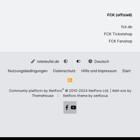
FCK (offiziell)
fck.de
FCK Ticketshop
FCK Fanshop
roteteufel.de
Deutsch
Nutzungsbedingungen
Datenschutz
Hilfe und Impressum
Start
R
S
S
®
Community platform by XenForo
© 2010-2024 XenForo Ltd.
|
Add-ons by
ThemeHouse
XenForo theme
by xenfocus