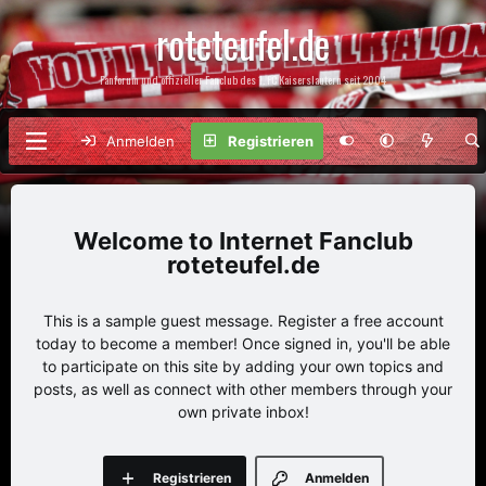
roteteufel.de
Fanforum und offizieller Fanclub des 1. FC Kaiserslautern seit 2004
Anmelden
Registrieren
Internet Fanclub
roteteufel.de
This is a sample guest message. Register a free account
today to become a member! Once signed in, you'll be able
to participate on this site by adding your own topics and
posts, as well as connect with other members through your
own private inbox!
Registrieren
Anmelden