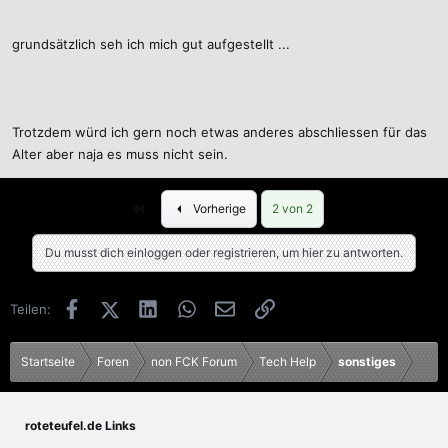
grundsätzlich seh ich mich gut aufgestellt ...
Trotzdem würd ich gern noch etwas anderes abschliessen für das
Alter aber naja es muss nicht sein.
Erste
Vorherige
2 von 2
Du musst dich einloggen oder registrieren, um hier zu antworten.
Facebook
X (Twitter)
LinkedIn
WhatsApp
E-Mail
Link
Teilen:
Startseite
Foren
non FCK Forum
Tech Help
sonstiges
roteteufel.de Links