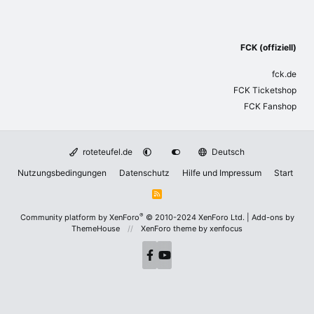
FCK (offiziell)
fck.de
FCK Ticketshop
FCK Fanshop
roteteufel.de
Deutsch
Nutzungsbedingungen
Datenschutz
Hilfe und Impressum
Start
R
S
S
®
Community platform by XenForo
© 2010-2024 XenForo Ltd.
|
Add-ons by
ThemeHouse
XenForo theme
by xenfocus