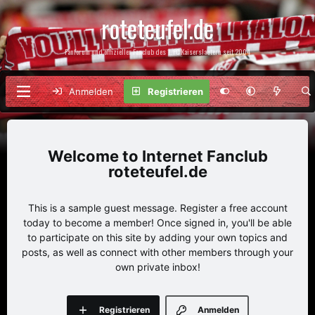
roteteufel.de
Fanforum und offizieller Fanclub des 1. FC Kaiserslautern seit 2004
Anmelden
Registrieren
Internet Fanclub
roteteufel.de
This is a sample guest message. Register a free account
today to become a member! Once signed in, you'll be able
to participate on this site by adding your own topics and
posts, as well as connect with other members through your
own private inbox!
Registrieren
Anmelden