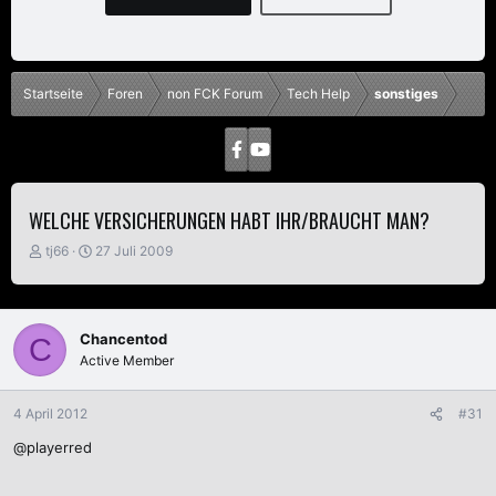
Startseite
Foren
non FCK Forum
Tech Help
sonstiges
WELCHE VERSICHERUNGEN HABT IHR/BRAUCHT MAN?
E
E
tj66
27 Juli 2009
r
r
s
s
t
t
e
e
Chancentod
C
l
l
Active Member
l
l
e
t
r
a
4 April 2012
#31
m
@playerred