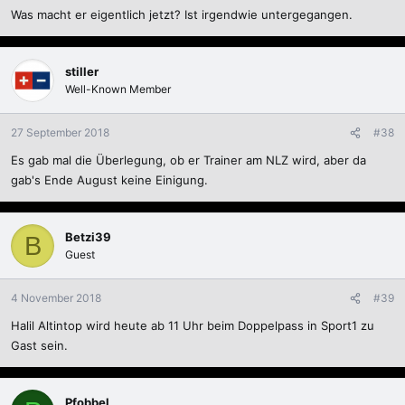
Was macht er eigentlich jetzt? Ist irgendwie untergegangen.
n
:
stiller
Well-Known Member
27 September 2018
#38
Es gab mal die Überlegung, ob er Trainer am NLZ wird, aber da
gab's Ende August keine Einigung.
Betzi39
B
Guest
4 November 2018
#39
Halil Altintop wird heute ab 11 Uhr beim Doppelpass in Sport1 zu
Gast sein.
Pfobbel