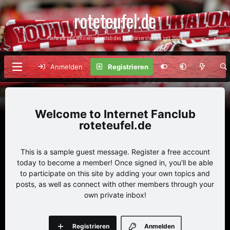
roteteufel.de
Fanforum und offizieller Fanclub des 1. FC Kaiserslautern seit 2004
Anmelden
Registrieren
Internet Fanclub
roteteufel.de
This is a sample guest message. Register a free account
today to become a member! Once signed in, you'll be able
to participate on this site by adding your own topics and
posts, as well as connect with other members through your
own private inbox!
Registrieren
Anmelden