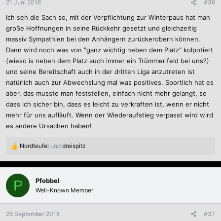
21 Juni 2018
#36
Ich seh die Sach so, mit der Verpflichtung zur Winterpaus hat man
große Hoffnungen in seine Rückkehr gesetzt und gleichzeitig
massiv Sympathien bei den Anhängern zurückerobern können.
Dann wird noch was von "ganz wichtig neben dem Platz" kolpotiert
(wieso is neben dem Platz auch immer ein Trümmerlfeld bei uns?)
und seine Bereitschaft auch in der dritten Liga anzutreten ist
natürlich auch zur Abwechslung mal was positives. Sportlich hat es
aber, das musste man feststellen, einfach nicht mehr gelangt, so
dass ich sicher bin, dass es leicht zu verkraften ist, wenn er nicht
mehr für uns aufläuft. Wenn der Wiederaufstieg verpasst wird wird
es andere Ursachen haben!
Nordteufel
und
dreispitz
R
e
a
k
Pfobbel
P
t
Well-Known Member
i
o
n
26 September 2018
#37
e