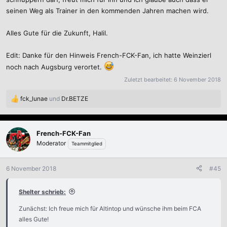
seinen Weg als Trainer in den kommenden Jahren machen wird.
Alles Gute für die Zukunft, Halil.
Edit: Danke für den Hinweis French-FCK-Fan, ich hatte Weinzierl
noch nach Augsburg verortet.
Zuletzt bearbeitet:
6 November 2018
fck_lunae
und
Dr.BETZE
R
e
a
k
French-FCK-Fan
t
Moderator
Teammitglied
i
o
n
6 November 2018
#45
e
n
Shelter schrieb:
:
Zunächst: Ich freue mich für Altintop und wünsche ihm beim FCA
alles Gute!