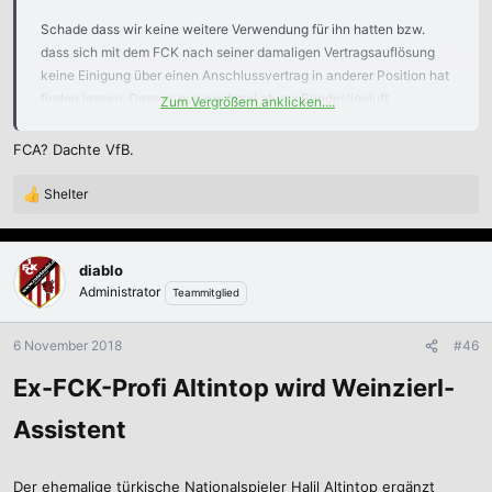
Schade dass wir keine weitere Verwendung für ihn hatten bzw.
dass sich mit dem FCK nach seiner damaligen Vertragsauflösung
keine Einigung über einen Anschlussvertrag in anderer Position hat
finden lassen. Dass er nun nochmal etwas Bundesligaluft
Zum Vergrößern anklicken....
schnuppern darf, freut mich für ihn und ich glaube auch dass er
seinen Weg als Trainer in den kommenden Jahren machen wird.
FCA? Dachte VfB.
Alles Gute für die Zukunft, Halil.
Shelter
R
e
a
k
diablo
t
Administrator
Teammitglied
i
o
n
6 November 2018
#46
e
n
Ex-FCK-Profi Altintop wird Weinzierl-
:
Assistent
Der ehemalige türkische Nationalspieler Halil Altintop ergänzt