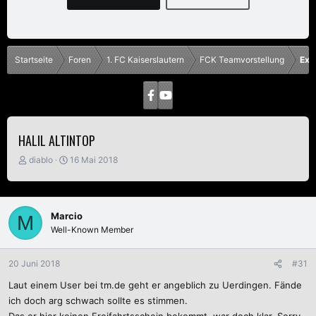
Startseite
Foren
1. FC Kaiserslautern
FCK Teamvorstellung
Ex 
HALIL ALTINTOP
E
E
diablo
16 Mai 2018
r
r
s
s
t
t
e
e
Marcio
M
l
l
Well-Known Member
l
l
e
t
r
a
20 Juni 2018
#31
m
Laut einem User bei tm.de geht er angeblich zu Uerdingen. Fände
ich doch arg schwach sollte es stimmen.