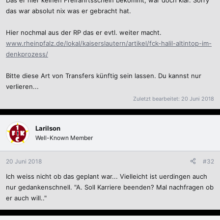
Das er hier keinen Freifahrtsschein bekommt, war doch klar. Sorry
das war absolut nix was er gebracht hat.
Hier nochmal aus der RP das er evtl. weiter macht.
www.rheinpfalz.de/lokal/kaiserslautern/artikel/fck-halil-altintop-im-
denkprozess/
Bitte diese Art von Transfers künftig sein lassen. Du kannst nur
verlieren...
Zuletzt bearbeitet:
20 Juni 2018
Larilson
Well-Known Member
20 Juni 2018
#32
Ich weiss nicht ob das geplant war... Vielleicht ist uerdingen auch
nur gedankenschnell. "A. Soll Karriere beenden? Mal nachfragen ob
er auch will.."