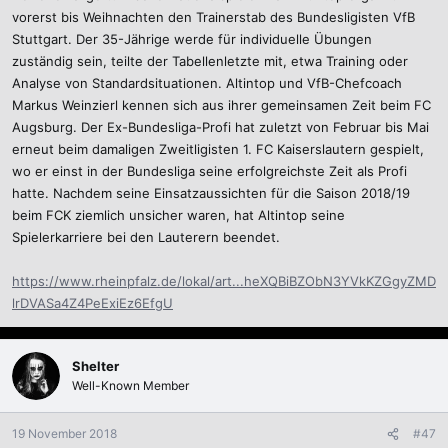
vorerst bis Weihnachten den Trainerstab des Bundesligisten VfB
Stuttgart. Der 35-Jährige werde für individuelle Übungen
zuständig sein, teilte der Tabellenletzte mit, etwa Training oder
Analyse von Standardsituationen. Altintop und VfB-Chefcoach
Markus Weinzierl kennen sich aus ihrer gemeinsamen Zeit beim FC
Augsburg. Der Ex-Bundesliga-Profi hat zuletzt von Februar bis Mai
erneut beim damaligen Zweitligisten 1. FC Kaiserslautern gespielt,
wo er einst in der Bundesliga seine erfolgreichste Zeit als Profi
hatte. Nachdem seine Einsatzaussichten für die Saison 2018/19
beim FCK ziemlich unsicher waren, hat Altintop seine
Spielerkarriere bei den Lauterern beendet.
https://www.rheinpfalz.de/lokal/art...heXQBiBZObN3YVkKZGgyZMD
lrDVASa4Z4PeExiEz6EfgU
Shelter
Well-Known Member
19 November 2018
#47