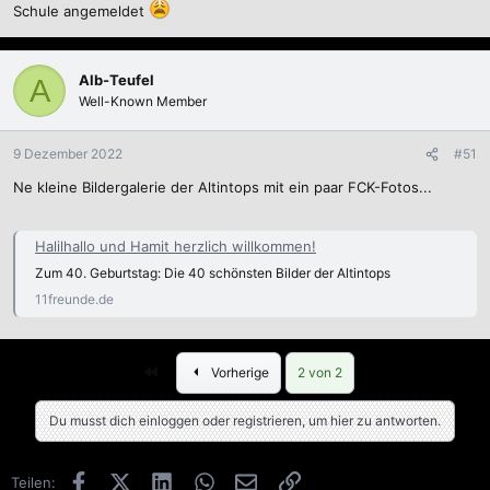
Schule angemeldet
Alb-Teufel
A
Well-Known Member
9 Dezember 2022
#51
Ne kleine Bildergalerie der Altintops mit ein paar FCK-Fotos...
Halilhallo und Hamit herzlich willkommen!
Zum 40. Geburtstag: Die 40 schönsten Bilder der Altintops
11freunde.de
Erste
Vorherige
2 von 2
Du musst dich einloggen oder registrieren, um hier zu antworten.
Facebook
X (Twitter)
LinkedIn
WhatsApp
E-Mail
Link
Teilen: