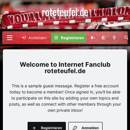
roteteufel.de
Fanforum und offizieller Fanclub des 1. FC Kaiserslautern seit 2004
Anmelden
Registrieren
Internet Fanclub
roteteufel.de
This is a sample guest message. Register a free account
today to become a member! Once signed in, you'll be able
to participate on this site by adding your own topics and
posts, as well as connect with other members through your
own private inbox!
Registrieren
Anmelden