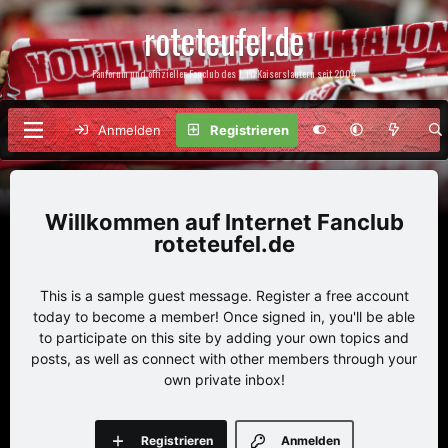
roteteufel.de
Fanforum und offizieller Fanclub des 1. FC Kaiserslautern seit 2004
Anmelden
Registrieren
Internet Fanclub
roteteufel.de
This is a sample guest message. Register a free account
today to become a member! Once signed in, you'll be able
to participate on this site by adding your own topics and
posts, as well as connect with other members through your
own private inbox!
Registrieren
Anmelden