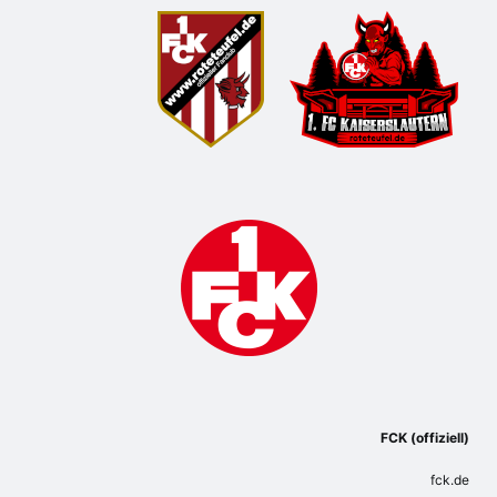
FCK (offiziell)
fck.de