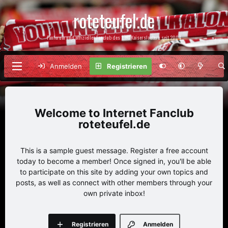
roteteufel.de
Fanforum und offizieller Fanclub des 1. FC Kaiserslautern seit 2004
Anmelden
Registrieren
Internet Fanclub
roteteufel.de
This is a sample guest message. Register a free account
today to become a member! Once signed in, you'll be able
to participate on this site by adding your own topics and
posts, as well as connect with other members through your
own private inbox!
Registrieren
Anmelden