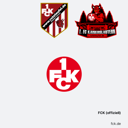
FCK (offiziell)
fck.de