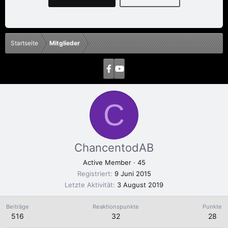
Startseite
Mitglieder
C
ChancentodAB
Active Member
·
45
Registriert
9 Juni 2015
Letzte Aktivität
3 August 2019
Beiträge
Reaktionspunkte
Punkte
516
32
28