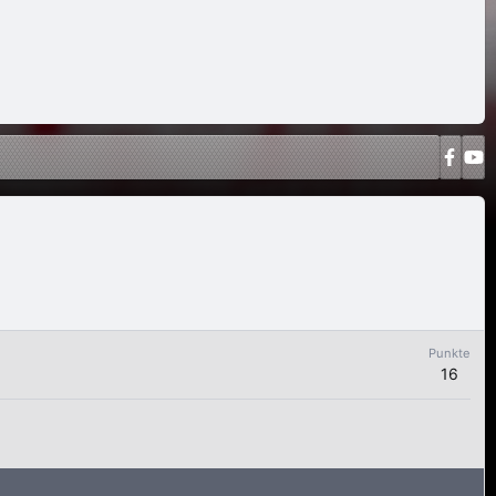
Punkte
16