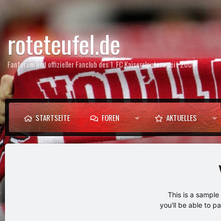
roteteufel.de
Fanforum und offizieller Fanclub des 1. FC Kaiserslautern seit 2004
STARTSEITE
FOREN
AKTUELLES
This is a sampl
you'll be able to p