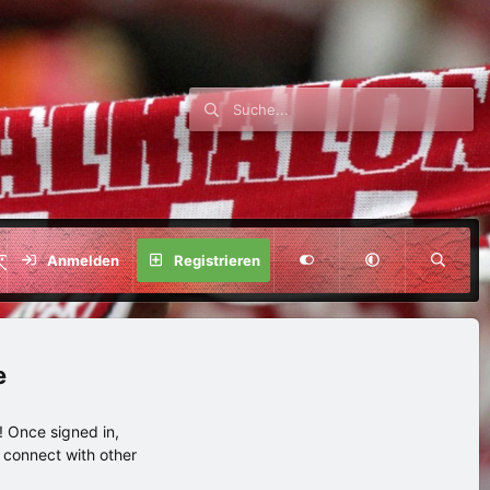
SPENDE
Anmelden
Registrieren
e
 Once signed in,
s connect with other