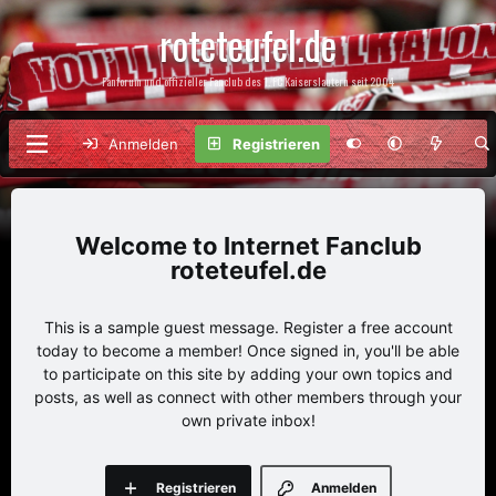
roteteufel.de
Fanforum und offizieller Fanclub des 1. FC Kaiserslautern seit 2004
Anmelden
Registrieren
Internet Fanclub
roteteufel.de
This is a sample guest message. Register a free account
today to become a member! Once signed in, you'll be able
to participate on this site by adding your own topics and
posts, as well as connect with other members through your
own private inbox!
Registrieren
Anmelden