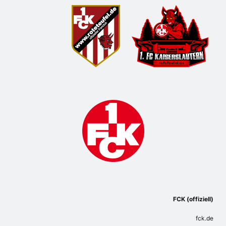
FCK (offiziell)
fck.de