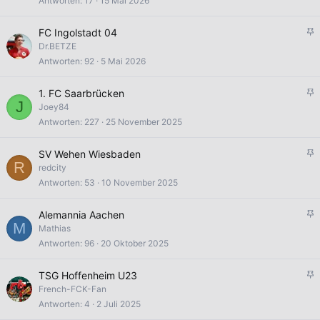
Antworten
17
15 Mai 2026
n
e
t
p
A
FC Ingolstadt 04
i
n
Dr.BETZE
n
g
Antworten
92
5 Mai 2026
n
e
t
p
A
1. FC Saarbrücken
i
J
n
Joey84
n
g
Antworten
227
25 November 2025
n
e
t
p
A
SV Wehen Wiesbaden
i
R
n
redcity
n
g
Antworten
53
10 November 2025
n
e
t
p
A
Alemannia Aachen
i
M
n
Mathias
n
g
Antworten
96
20 Oktober 2025
n
e
t
p
A
TSG Hoffenheim U23
i
n
French-FCK-Fan
n
g
Antworten
4
2 Juli 2025
n
e