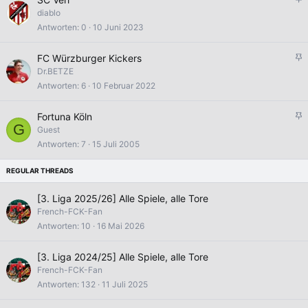
i
n
diablo
n
g
Antworten
0
10 Juni 2023
n
e
t
p
A
FC Würzburger Kickers
i
n
Dr.BETZE
n
g
Antworten
6
10 Februar 2022
n
e
t
p
A
Fortuna Köln
i
G
n
Guest
n
g
Antworten
7
15 Juli 2005
n
e
t
p
i
n
[3. Liga 2025/26] Alle Spiele, alle Tore
n
French-FCK-Fan
t
Antworten
10
16 Mai 2026
[3. Liga 2024/25] Alle Spiele, alle Tore
French-FCK-Fan
Antworten
132
11 Juli 2025