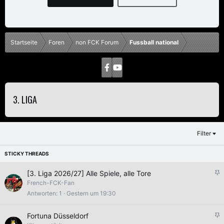
Startseite
Foren
non FCK Forum
Fussball national
3. LIGA
Filter
A
[3. Liga 2026/27] Alle Spiele, alle Tore
n
French-FCK-Fan
g
Antworten
1
Gestern um 19:30
e
p
A
Fortuna Düsseldorf
i