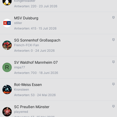
n
Klingenstädter
n
g
Antworten
220
23 Juli 2026
n
e
t
p
A
MSV Duisburg
i
n
stiller
n
g
Antworten
415
15 Juli 2026
n
e
t
p
A
SG Sonnenhof Großaspach
i
n
French-FCK-Fan
n
g
Antworten
0
24 Juni 2026
n
e
t
p
A
SV Waldhof Mannheim 07
i
R
n
rmpa77
n
g
Antworten
700
18 Juni 2026
n
e
t
p
A
Rot-Weiss Essen
i
n
Kronsteen
n
g
Antworten
53
24 Mai 2026
n
e
t
p
A
SC Preußen Münster
i
n
playerred
n
g