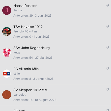
t
p
A
Hansa Rostock
i
J
n
Jonny
n
g
Antworten
89
3 Juni 2025
n
e
t
p
A
TSV Havelse 1912
i
n
French-FCK-Fan
n
g
Antworten
0
1 Juni 2025
n
e
t
p
A
SSV Jahn Regensburg
i
n
vega
n
g
Antworten
54
27 Mai 2025
n
e
t
p
A
FC Viktoria Köln
i
n
stiller
n
g
Antworten
8
3 Januar 2025
n
e
t
p
A
SV Meppen 1912 e.V.
i
L
n
Lancelot
n
g
Antworten
16
18 August 2023
n
e
t
p
A
SC Verl