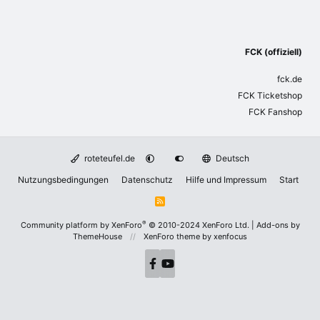
FCK (offiziell)
fck.de
FCK Ticketshop
FCK Fanshop
roteteufel.de
Deutsch
Nutzungsbedingungen
Datenschutz
Hilfe und Impressum
Start
R
S
S
®
Community platform by XenForo
© 2010-2024 XenForo Ltd.
|
Add-ons by
ThemeHouse
XenForo theme
by xenfocus