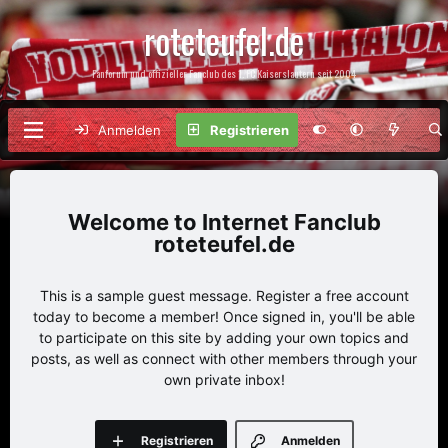
roteteufel.de
Fanforum und offizieller Fanclub des 1. FC Kaiserslautern seit 2004
Anmelden
Registrieren
Internet Fanclub
roteteufel.de
This is a sample guest message. Register a free account
today to become a member! Once signed in, you'll be able
to participate on this site by adding your own topics and
posts, as well as connect with other members through your
own private inbox!
Registrieren
Anmelden