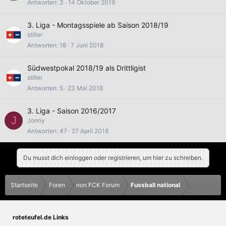
Antworten
3
14 Oktober 2019
3. Liga - Montagsspiele ab Saison 2018/19
stiller
Antworten
18
7 Juni 2018
Südwestpokal 2018/19 als Drittligist
stiller
Antworten
5
23 Mai 2018
3. Liga - Saison 2016/2017
J
Jonny
Antworten
47
27 April 2018
Du musst dich einloggen oder registrieren, um hier zu schreiben.
Startseite
Foren
non FCK Forum
Fussball national
roteteufel.de Links