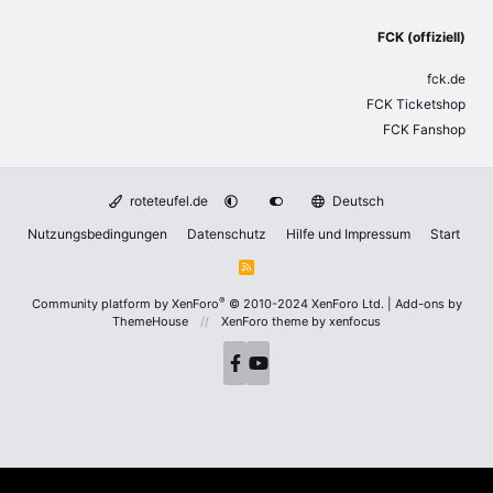
FCK (offiziell)
fck.de
FCK Ticketshop
FCK Fanshop
roteteufel.de
Deutsch
Nutzungsbedingungen
Datenschutz
Hilfe und Impressum
Start
R
S
S
®
Community platform by XenForo
© 2010-2024 XenForo Ltd.
|
Add-ons by
ThemeHouse
XenForo theme
by xenfocus