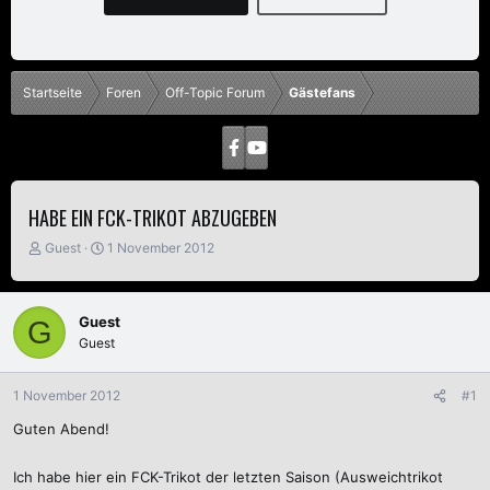
Startseite
Foren
Off-Topic Forum
Gästefans
HABE EIN FCK-TRIKOT ABZUGEBEN
E
E
Guest
1 November 2012
r
r
s
s
t
t
Guest
G
e
e
Guest
l
l
l
l
e
t
1 November 2012
#1
r
a
m
Guten Abend!
Ich habe hier ein FCK-Trikot der letzten Saison (Ausweichtrikot