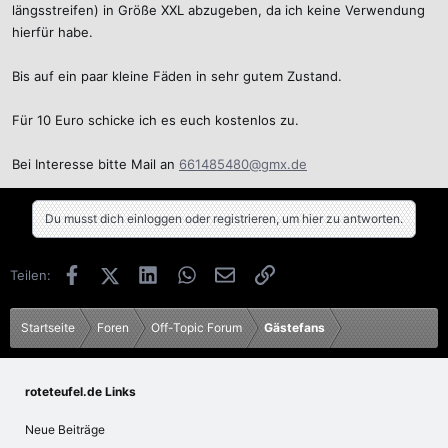
längsstreifen) in Größe XXL abzugeben, da ich keine Verwendung
hierfür habe.
Bis auf ein paar kleine Fäden in sehr gutem Zustand.
Für 10 Euro schicke ich es euch kostenlos zu.
Bei Interesse bitte Mail an
661485480@gmx.de
Du musst dich einloggen oder registrieren, um hier zu antworten.
Facebook
X (Twitter)
LinkedIn
WhatsApp
E-Mail
Link
Teilen:
Startseite
Foren
Off-Topic Forum
Gästefans
roteteufel.de Links
Neue Beiträge