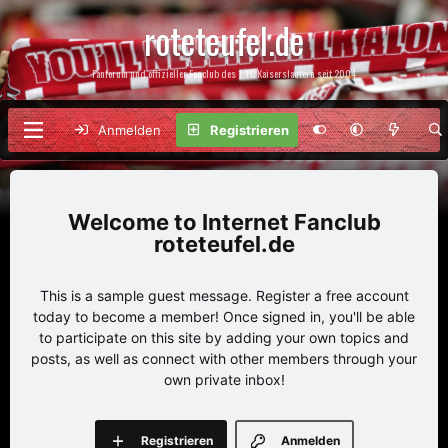
roteteufel.de
Fanforum und offizieller Fanclub des 1. FC Kaiserslautern seit 2004
Anmelden
Registrieren
Internet Fanclub
roteteufel.de
This is a sample guest message. Register a free account
today to become a member! Once signed in, you'll be able
to participate on this site by adding your own topics and
posts, as well as connect with other members through your
own private inbox!
Registrieren
Anmelden