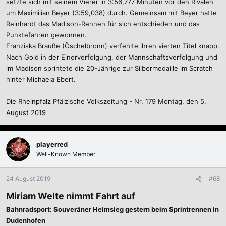
setzte sich mit seinem Vierer in 3:56,777 Minuten vor den Rivalen
um Maximilian Beyer (3:59,038) durch. Gemeinsam mit Beyer hatte
Reinhardt das Madison-Rennen für sich entschieden und das
Punktefahren gewonnen.
Franziska Brauße (Öschelbronn) verfehlte ihren vierten Titel knapp.
Nach Gold in der Einerverfolgung, der Mannschaftsverfolgung und
im Madison sprintete die 20-Jährige zur Silbermedaille im Scratch
hinter Michaela Ebert.
Die Rheinpfalz Pfälzische Volkszeitung - Nr. 179 Montag, den 5.
August 2019
playerred
Well-Known Member
24 August 2019
#68
Miriam Welte nimmt Fahrt auf
Bahnradsport: Souveräner Heimsieg gestern beim Sprintrennen in
Dudenhofen