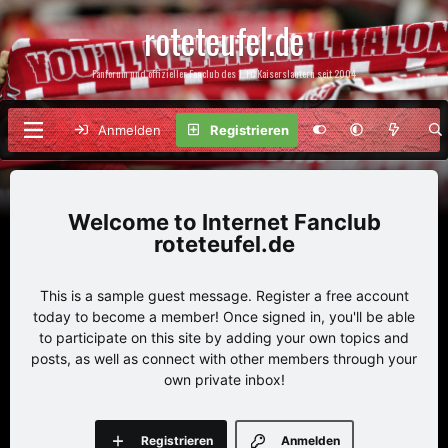
roteteufel.de
Fanforum und offizieller Fanclub des 1. FC Kaiserslautern seit 2004
Anmelden
Registrieren
Internet Fanclub
roteteufel.de
This is a sample guest message. Register a free account
today to become a member! Once signed in, you'll be able
to participate on this site by adding your own topics and
posts, as well as connect with other members through your
own private inbox!
Registrieren
Anmelden