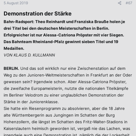
5 August 2019
#67
Demonstration der Stärke
Bahn-Radsport: Theo Reinhardt und Franziska Brauße holen je
drei Titel bei den deutschen Meisterschaften in Berlin.
Erfolgreicher ist nur Alessa-Catriona Pröpster mit vier Siegen.
Das Bahnteam Rheinland-Pfalz gewinnt sieben Titel und 19
Medaillen.
VON KLAUS D. KULLMANN
BERLIN.
Und das soll wirklich nur eine Zwischenstation auf dem
Weg zu den Junioren-Weltmeisterschaften in Frankfurt an der Oder
gewesen sein? Irgendwie schon. Aber Alessa-Catriona Pröpster,
die zweifache Europameisterin, nutzte die nationalen Titelkämpfe
im Berliner Velodrom zu einer unglaublichen Demonstration der
Stärke in der Juniorenklasse.
Sie hatte ein Riesenprogramm zu absolvieren, aber die 18 Jahre
alte Württembergerin aus Jungingen im Schatten der Burg
Hohenzollern, die längst im Schatten des Fritz-Walter-Stadions in
Kaiserslautern heimisch geworden ist, vergaß nie das Lachen, was
irgendwie auch eine Demonstration ist, nämlich die der Lockerheit.