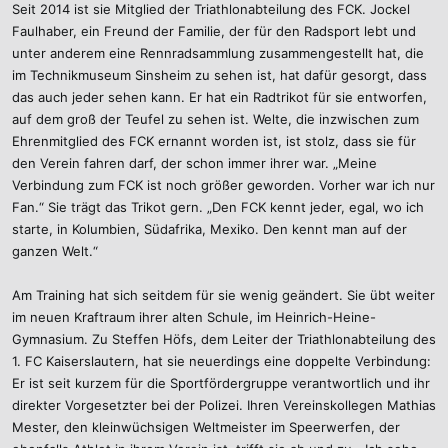
Seit 2014 ist sie Mitglied der Triathlonabteilung des FCK. Jockel
Faulhaber, ein Freund der Familie, der für den Radsport lebt und
unter anderem eine Rennradsammlung zusammengestellt hat, die
im Technikmuseum Sinsheim zu sehen ist, hat dafür gesorgt, dass
das auch jeder sehen kann. Er hat ein Radtrikot für sie entworfen,
auf dem groß der Teufel zu sehen ist. Welte, die inzwischen zum
Ehrenmitglied des FCK ernannt worden ist, ist stolz, dass sie für
den Verein fahren darf, der schon immer ihrer war. „Meine
Verbindung zum FCK ist noch größer geworden. Vorher war ich nur
Fan.“ Sie trägt das Trikot gern. „Den FCK kennt jeder, egal, wo ich
starte, in Kolumbien, Südafrika, Mexiko. Den kennt man auf der
ganzen Welt.“
Am Training hat sich seitdem für sie wenig geändert. Sie übt weiter
im neuen Kraftraum ihrer alten Schule, im Heinrich-Heine-
Gymnasium. Zu Steffen Höfs, dem Leiter der Triathlonabteilung des
1. FC Kaiserslautern, hat sie neuerdings eine doppelte Verbindung:
Er ist seit kurzem für die Sportfördergruppe verantwortlich und ihr
direkter Vorgesetzter bei der Polizei. Ihren Vereinskollegen Mathias
Mester, den kleinwüchsigen Weltmeister im Speerwerfen, der