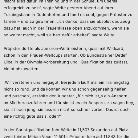
macht alles dafür, im Training und in der Schule, um überall
erfolgreich zu sein“, sagte Welte gestern Abend auf ihrer
Trainingsbahn in Dudenhofen und fand es cool, gegen Pröpster zu
fahren – und zu gewinnen. „Ich denke, dass sie absolut das Zeug
dazu hat, auch in der Frauenklasse oben anzukommen, wenn sie
so weiter macht, weil sie hart dafür arbeitet“, sagte Welte.
Pröpster dürfte als Junioren-Weltmeisterin, quasi mit Wildcard,
schon in den Frauen-Weltcups starten. Ob Bundestrainer Detlef
Uibel in der Olympia-Vorbereitung und -Qualifikation das zulässt,
bleibt abzuwarten.
„Wir verstehen uns megagut. Bei jedem läuft mal ein Trainingstag
nicht so rund, und da können wir uns schon gegenseitig helfen
und puschen“, erzählte der Jungstar, „für mich ist„s ein Ansporn,
an Miri heranzufahren und für sie ist es ein Ansporn, zu sagen hey,
sie ist noch jung, sie lass ich nicht so schnell vorbei. Das ist doch
eine richtig gute Basis, oder?“
In der Sprintqualifikation fuhr Welte in 11,507 Sekunden auf Platz
zwei (hinter Miriam Vece, 11,501), Pröpster kam auf 11,843 für die