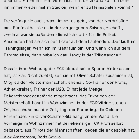
ebenfalls Athlet in ihrem Verein ist, trifft sie ab und zu. „Ich sehe
ihn immer wieder mal im Stadion, wenn er zu Heimspielen kommt.“
Die verfolgt sie auch, wann immer es geht, von der Nordtribüne
aus. Fünfmal hat sie es in der vergangenen Saison geschafft,
zweimal war sie außerdem dienstlich dort - für die Polizei.
Ansonsten hält sie sich per Ticker auf dem Laufenden. „Der läuft im
Trainingslager, wenn ich im Kraftraum bin. Und wenn ich auf dem
Fahrrad sitze, dann habe ich das Handy in der Trikottasche.“
Dass in ihrer Wohnung der FCK überall seine Spuren hinterlassen
hat, ist klar. Nicht zuletzt, seit sie mit Oliver Schäfer zusammen ist,
Mitglied der Meistermannschaft, ehemals Co-Trainer der Profis,
Athletiktrainer, Trainer der U23. Er hat jede Menge
Dekorationsgegenstände mitgebracht: das Trikot von der
Meisterschaft hängt im Wohnzimmer, in der FCK-Vitrine stehen
Originalschuhe aus der Zeit, liegt der Ehrenring, die Goldene
Ehrennadel. Ein Oliver-Schäfer-Bild hängt an der Wand. Die
Vorhänge im Wohnzimmer hat der ehemalige FCK-Profi selbst
gebastelt, aus Trikots der Mannschaften, gegen die er gespielt hat,
Ajax Amsterdam, Betis Sevilla ...