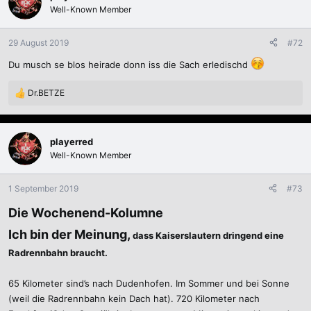
t
Well-Known Member
i
o
n
29 August 2019
#72
e
Du musch se blos heirade donn iss die Sach erledischd
n
:
Dr.BETZE
R
e
a
k
playerred
t
Well-Known Member
i
o
n
1 September 2019
#73
e
n
Die Wochenend-Kolumne
:
Ich bin der Meinung,
dass Kaiserslautern dringend eine
Radrennbahn braucht.
65 Kilometer sind’s nach Dudenhofen. Im Sommer und bei Sonne
(weil die Radrennbahn kein Dach hat). 720 Kilometer nach