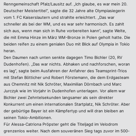
Renngemeinschaft Pfalz/Lausitz auf. „Ich glaube, es war mein 20.
Deutscher Meistertitel“, sagte die 32 Jahre alte Olympiasiegerin
vom 1. FC Kaiserslautern und strahlte erleichtert. „Das war
schneller als bei der WM, und es war sehr harmonisch. Es zahlt
sich aus, wenn man sich in Ruhe vorbereiten kann“, sagte Welte,
die mit Emma Hinze im März WM-Bronze in Polen geholt hatte. Die
beiden reifen zu einem genialen Duo mit Blick auf Olympia in Tokio
heran.
Den Daumen nach unten senkte dagegen Timo Bichler (20, RV
Dudenhofen). „Das war nichts. Abhaken und nachforschen, woran
es lag“, sagte beim Ausfahren der Anfahrer des Teamsprint-Trios
mit Stefan Bötticher und Robert Förstemann, die dem Erdgasteam
aus Chemnitz mit Nik Schröter, Maximilian Dörnbach und Marc
Jurczyk wie im Vorjahr in Dudenhofen unterlagen. Vor allem war
Bichler zwei Zehntelsekunden langsamer als sein direkter
Konkurrent um einen internationalen Startplatz, Nik Schröter. Aber
der gebürtige Bayer ist ein Kämpfertyp und will dran bleiben an
seinen Tokio-Ambitionen.
Für Alessa-Catriona Pröpster geht die Titeljagd im Velodrom
grenzenlos weiter. Nach dem souveränen Sieg tags zuvor im 500-