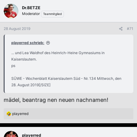
Dr.BETZE
Moderator
Teammitglied
28 August 2019
#71
playerred schrieb:
... und Lea Waldhof des Heinrich-Heine Gymnasiums in
Kaiserslautern.
ps
SÜWE - Wochenblatt Kaiserslautern Süd - Nr. 134 Mittwoch, den
28. August 2019[/SIZE]
mädel, beantrag nen neuen nachnamen!
playerred
R
e
a
k
playerred