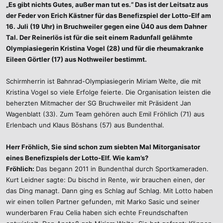
„Es gibt nichts Gutes, außer man tut es.“ Das ist der Leitsatz aus
der Feder von Erich Kästner für das Benefizspiel der Lotto-Elf am
16. Juli (19 Uhr) in Bruchweiler gegen eine Ü40 aus dem Dahner
Tal. Der Reinerlös ist für die seit einem Radunfall gelähmte
Olympiasiegerin Kristina Vogel (28) und für die rheumakranke
Eileen Görtler (17) aus Nothweiler bestimmt.
Schirmherrin ist Bahnrad-Olympiasiegerin Miriam Welte, die mit
Kristina Vogel so viele Erfolge feierte. Die Organisation leisten die
beherzten Mitmacher der SG Bruchweiler mit Präsident Jan
Wagenblatt (33). Zum Team gehören auch Emil Fröhlich (71) aus
Erlenbach und Klaus Böshans (57) aus Bundenthal.
Herr Fröhlich, Sie sind schon zum siebten Mal Mitorganisator
eines Benefizspiels der Lotto-Elf. Wie kam’s?
Fröhlich:
Das begann 2011 in Bundenthal durch Sportkameraden.
Kurt Leidner sagte: Du bischd in Rente, wir brauchen einen, der
das Ding managt. Dann ging es Schlag auf Schlag. Mit Lotto haben
wir einen tollen Partner gefunden, mit Marko Sasic und seiner
wunderbaren Frau Celia haben sich echte Freundschaften