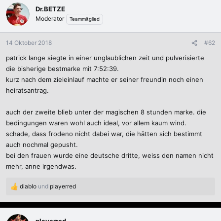
Dr.BETZE
Moderator
Teammitglied
14 Oktober 2018
#62
patrick lange siegte in einer unglaublichen zeit und pulverisierte
die bisherige bestmarke mit 7:52:39.
kurz nach dem zieleinlauf machte er seiner freundin noch einen
heiratsantrag.
auch der zweite blieb unter der magischen 8 stunden marke. die
bedingungen waren wohl auch ideal, vor allem kaum wind.
schade, dass frodeno nicht dabei war, die hätten sich bestimmt
auch nochmal gepusht.
bei den frauen wurde eine deutsche dritte, weiss den namen nicht
mehr, anne irgendwas.
diablo
und
playerred
R
e
a
k