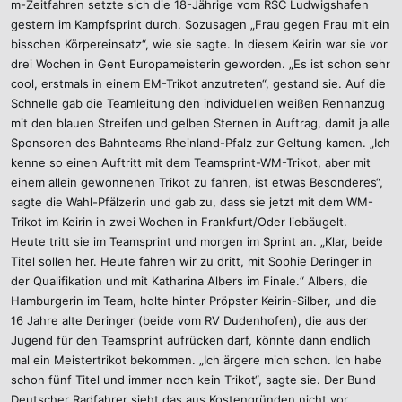
m-Zeitfahren setzte sich die 18-Jährige vom RSC Ludwigshafen
gestern im Kampfsprint durch. Sozusagen „Frau gegen Frau mit ein
bisschen Körpereinsatz“, wie sie sagte. In diesem Keirin war sie vor
drei Wochen in Gent Europameisterin geworden. „Es ist schon sehr
cool, erstmals in einem EM-Trikot anzutreten“, gestand sie. Auf die
Schnelle gab die Teamleitung den individuellen weißen Rennanzug
mit den blauen Streifen und gelben Sternen in Auftrag, damit ja alle
Sponsoren des Bahnteams Rheinland-Pfalz zur Geltung kamen. „Ich
kenne so einen Auftritt mit dem Teamsprint-WM-Trikot, aber mit
einem allein gewonnenen Trikot zu fahren, ist etwas Besonderes“,
sagte die Wahl-Pfälzerin und gab zu, dass sie jetzt mit dem WM-
Trikot im Keirin in zwei Wochen in Frankfurt/Oder liebäugelt.
Heute tritt sie im Teamsprint und morgen im Sprint an. „Klar, beide
Titel sollen her. Heute fahren wir zu dritt, mit Sophie Deringer in
der Qualifikation und mit Katharina Albers im Finale.“ Albers, die
Hamburgerin im Team, holte hinter Pröpster Keirin-Silber, und die
16 Jahre alte Deringer (beide vom RV Dudenhofen), die aus der
Jugend für den Teamsprint aufrücken darf, könnte dann endlich
mal ein Meistertrikot bekommen. „Ich ärgere mich schon. Ich habe
schon fünf Titel und immer noch kein Trikot“, sagte sie. Der Bund
Deutscher Radfahrer sieht das aus Kostengründen nicht vor.