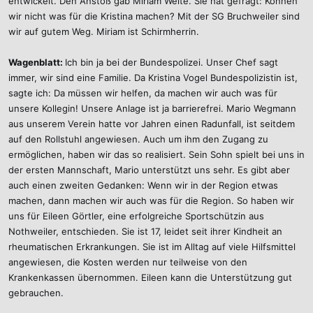
entwickelt. Den Anstoß gab Miriam Welte. Sie hat gefragt: Können
wir nicht was für die Kristina machen? Mit der SG Bruchweiler sind
wir auf gutem Weg. Miriam ist Schirmherrin.
Wagenblatt:
Ich bin ja bei der Bundespolizei. Unser Chef sagt
immer, wir sind eine Familie. Da Kristina Vogel Bundespolizistin ist,
sagte ich: Da müssen wir helfen, da machen wir auch was für
unsere Kollegin! Unsere Anlage ist ja barrierefrei. Mario Wegmann
aus unserem Verein hatte vor Jahren einen Radunfall, ist seitdem
auf den Rollstuhl angewiesen. Auch um ihm den Zugang zu
ermöglichen, haben wir das so realisiert. Sein Sohn spielt bei uns in
der ersten Mannschaft, Mario unterstützt uns sehr. Es gibt aber
auch einen zweiten Gedanken: Wenn wir in der Region etwas
machen, dann machen wir auch was für die Region. So haben wir
uns für Eileen Görtler, eine erfolgreiche Sportschützin aus
Nothweiler, entschieden. Sie ist 17, leidet seit ihrer Kindheit an
rheumatischen Erkrankungen. Sie ist im Alltag auf viele Hilfsmittel
angewiesen, die Kosten werden nur teilweise von den
Krankenkassen übernommen. Eileen kann die Unterstützung gut
gebrauchen.