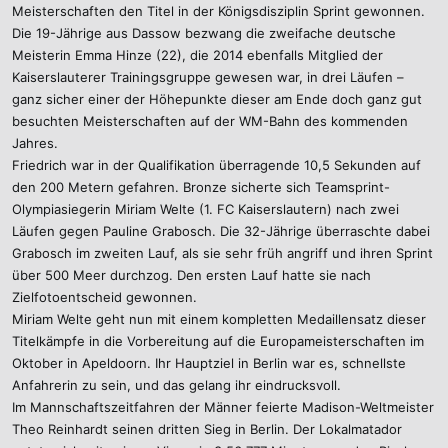
Meisterschaften den Titel in der Königsdisziplin Sprint gewonnen.
Die 19-Jährige aus Dassow bezwang die zweifache deutsche
Meisterin Emma Hinze (22), die 2014 ebenfalls Mitglied der
Kaiserslauterer Trainingsgruppe gewesen war, in drei Läufen –
ganz sicher einer der Höhepunkte dieser am Ende doch ganz gut
besuchten Meisterschaften auf der WM-Bahn des kommenden
Jahres.
Friedrich war in der Qualifikation überragende 10,5 Sekunden auf
den 200 Metern gefahren. Bronze sicherte sich Teamsprint-
Olympiasiegerin Miriam Welte (1. FC Kaiserslautern) nach zwei
Läufen gegen Pauline Grabosch. Die 32-Jährige überraschte dabei
Grabosch im zweiten Lauf, als sie sehr früh angriff und ihren Sprint
über 500 Meer durchzog. Den ersten Lauf hatte sie nach
Zielfotoentscheid gewonnen.
Miriam Welte geht nun mit einem kompletten Medaillensatz dieser
Titelkämpfe in die Vorbereitung auf die Europameisterschaften im
Oktober in Apeldoorn. Ihr Hauptziel in Berlin war es, schnellste
Anfahrerin zu sein, und das gelang ihr eindrucksvoll.
Im Mannschaftszeitfahren der Männer feierte Madison-Weltmeister
Theo Reinhardt seinen dritten Sieg in Berlin. Der Lokalmatador