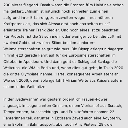
200 Meter fliegend. Damit waren die Fronten fürs Halbfinale schon
mal geklärt. „Miriam ist natürlich noch schneller, zum einen
aufgrund ihrer Erfahrung, zum zweiten wegen ihres höheren
Kraftpotenzials, das sich Alessa erst noch erarbeiten muss“,
erläuterte Trainer Frank Ziegler. Und noch eines ist zu beachten:
Für Pröpster ist die Saison mehr oder weniger vorbei, die Luft mit
zweimal Gold und zweimal Silber bei den Junioren-
Weltmeisterschaften so gut wie raus. Die Olympiasiegerin dagegen
nimmt jetzt gerade Fahrt auf für die Europameisterschaften im
Oktober in Apeldoorn. Und dann geht es Schlag auf Schlag: die
Weltcups, die WM in Berlin und, wenn alles gut geht, in Tokio 2020
die dritte Olympiateilnahme. Harte, konsequente Arbeit steht an.
Wie seit 2006, denn solange fährt Miriam Welte aus Kaiserslautern
schon in der Weltspitze.
In der „Badewanne“ war gestern ordentlich Frauen-Power
angesagt. Im sogenannten Omnium, einem Vierkampf aus Scratch,
Temporennen, Ausscheidungs- und Punktefahren nahmen 22
Fahrerinnen teil, darunter in Ebtissam Zayed auch eine Ägypterin,
eine Exotin im Bahnradsport, aber auch Amy Pieters (28), die