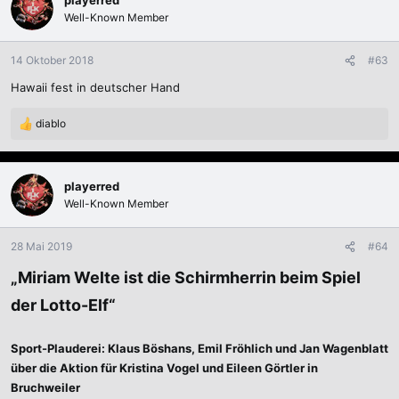
playerred
t
Well-Known Member
i
o
n
14 Oktober 2018
#63
e
Hawaii fest in deutscher Hand
n
:
diablo
R
e
a
k
playerred
t
Well-Known Member
i
o
n
28 Mai 2019
#64
e
n
„Miriam Welte ist die Schirmherrin beim Spiel
:
der Lotto-Elf“
Sport-Plauderei: Klaus Böshans, Emil Fröhlich und Jan Wagenblatt
über die Aktion für Kristina Vogel und Eileen Görtler in
Bruchweiler