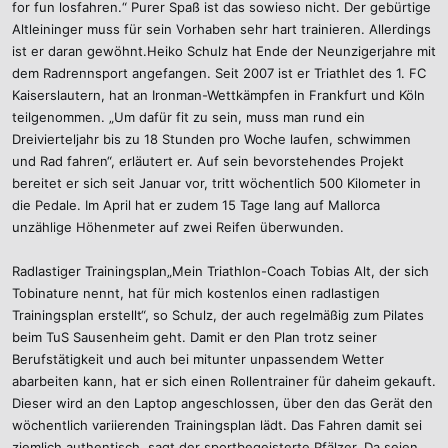
for fun losfahren.“ Purer Spaß ist das sowieso nicht. Der gebürtige
Altleininger muss für sein Vorhaben sehr hart trainieren. Allerdings
ist er daran gewöhnt.Heiko Schulz hat Ende der Neunzigerjahre mit
dem Radrennsport angefangen. Seit 2007 ist er Triathlet des 1. FC
Kaiserslautern, hat an Ironman-Wettkämpfen in Frankfurt und Köln
teilgenommen. „Um dafür fit zu sein, muss man rund ein
Dreivierteljahr bis zu 18 Stunden pro Woche laufen, schwimmen
und Rad fahren“, erläutert er. Auf sein bevorstehendes Projekt
bereitet er sich seit Januar vor, tritt wöchentlich 500 Kilometer in
die Pedale. Im April hat er zudem 15 Tage lang auf Mallorca
unzählige Höhenmeter auf zwei Reifen überwunden.
Radlastiger Trainingsplan„Mein Triathlon-Coach Tobias Alt, der sich
Tobinature nennt, hat für mich kostenlos einen radlastigen
Trainingsplan erstellt“, so Schulz, der auch regelmäßig zum Pilates
beim TuS Sausenheim geht. Damit er den Plan trotz seiner
Berufstätigkeit und auch bei mitunter unpassendem Wetter
abarbeiten kann, hat er sich einen Rollentrainer für daheim gekauft.
Dieser wird an den Laptop angeschlossen, über den das Gerät den
wöchentlich variierenden Trainingsplan lädt. Das Fahren damit sei
ziemlich authentisch, sagt der sportbegeisterte Pfälzer. Da seien