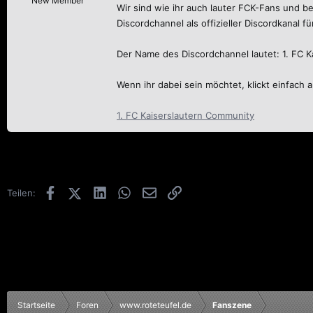
New Member
Wir sind wie ihr auch lauter FCK-Fans und be
Discordchannel als offizieller Discordkanal f
Der Name des Discordchannel lautet: 1. FC 
Wenn ihr dabei sein möchtet, klickt einfach 
1. FC Kaiserslautern Community
Facebook
X (Twitter)
LinkedIn
WhatsApp
E-Mail
Link
Teilen:
Startseite
Foren
www.roteteufel.de
Fanszene