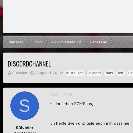
Startseite
Foren
www.roteteufel.de
Fanszene
DISCORDCHANNEL
E
E
S
SDivivier
23 April 2024
austausch
discord
fans
fck
un
r
r
c
s
s
h
t
t
l
e
e
a
23 April 2024
S
l
l
g
Hi, ihr lieben FCK-Fans,
l
l
w
e
t
o
r
a
r
m
t
ich heiße Sven und teile euch mit, dass mein
e
SDivivier