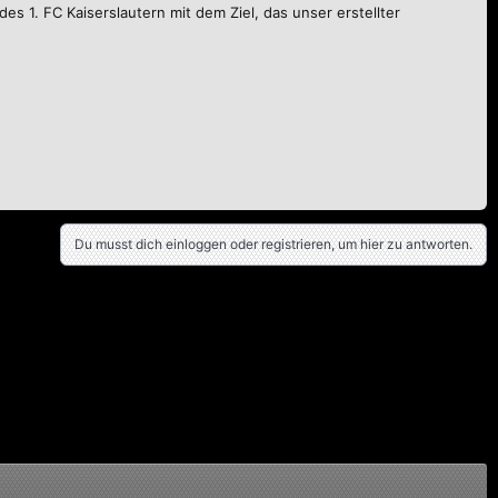
es 1. FC Kaiserslautern mit dem Ziel, das unser erstellter
Du musst dich einloggen oder registrieren, um hier zu antworten.