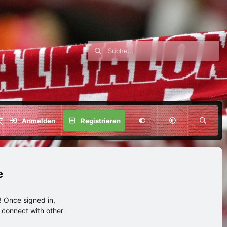
SPENDE
Anmelden
Registrieren
e
 Once signed in,
s connect with other