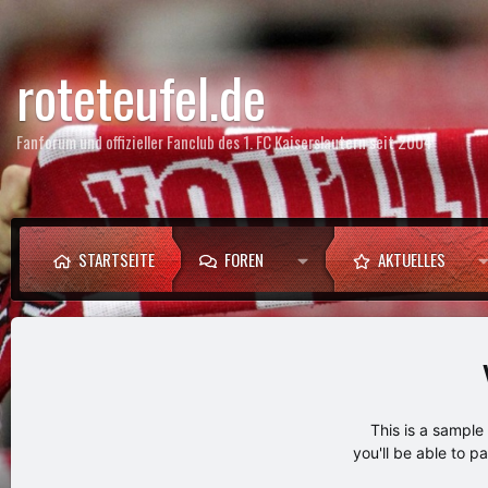
roteteufel.de
Fanforum und offizieller Fanclub des 1. FC Kaiserslautern seit 2004
STARTSEITE
FOREN
AKTUELLES
This is a sampl
you'll be able to p