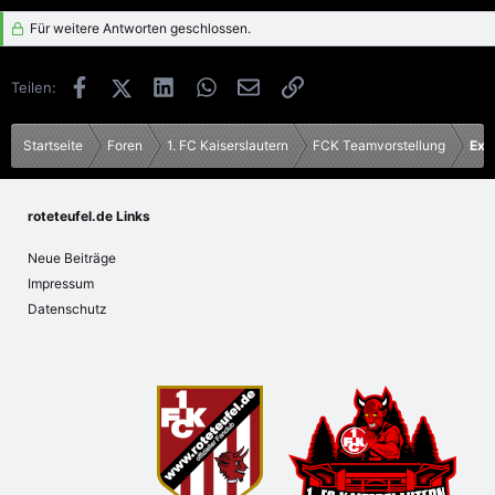
Für weitere Antworten geschlossen.
Facebook
X (Twitter)
LinkedIn
WhatsApp
E-Mail
Link
Teilen:
Startseite
Foren
1. FC Kaiserslautern
FCK Teamvorstellung
Ex 
roteteufel.de Links
Neue Beiträge
Impressum
Datenschutz