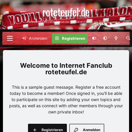
roteteufel.de
Fanforum und offizieller Fanclub des 1. FC Kaiserslautern seit 2004
Anmelden
Registrieren
Internet Fanclub
roteteufel.de
This is a sample guest message. Register a free account
today to become a member! Once signed in, you'll be able
to participate on this site by adding your own topics and
posts, as well as connect with other members through your
own private inbox!
Registrieren
Anmelden