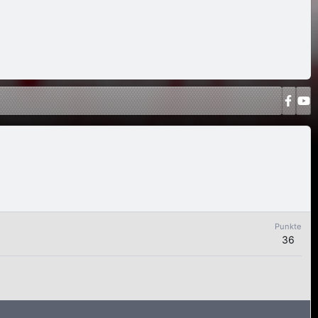
Punkte
36