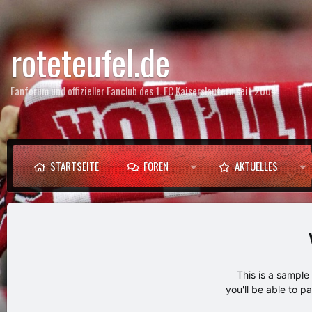
roteteufel.de
Fanforum und offizieller Fanclub des 1. FC Kaiserslautern seit 2004
STARTSEITE
FOREN
AKTUELLES
This is a sampl
you'll be able to p