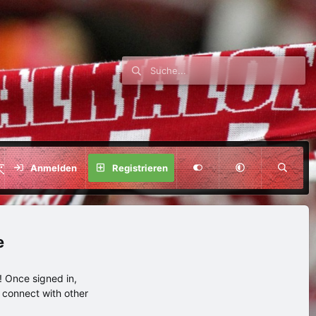
SPENDE
Anmelden
Registrieren
e
 Once signed in,
s connect with other