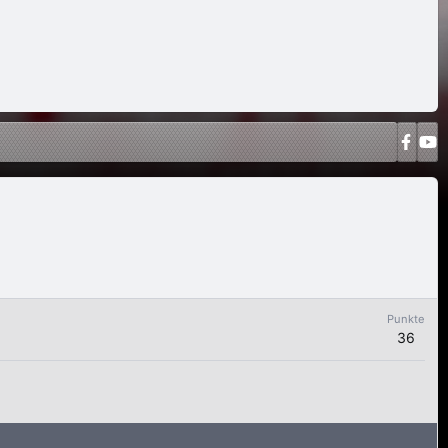
Punkte
36