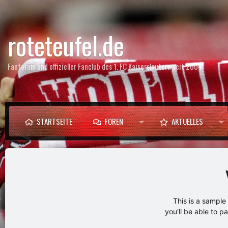
roteteufel.de
Fanforum und offizieller Fanclub des 1. FC Kaiserslautern seit 2004
STARTSEITE
FOREN
AKTUELLES
This is a sampl
you'll be able to p