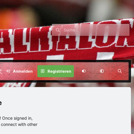
SPENDE
Anmelden
Registrieren
e
 Once signed in,
s connect with other