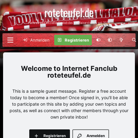
roteteufel.de
Fanforum und offizieller Fanclub des 1. FC Kaiserslautern seit 2004
Anmelden
Registrieren
Internet Fanclub
roteteufel.de
This is a sample guest message. Register a free account
today to become a member! Once signed in, you'll be able
to participate on this site by adding your own topics and
posts, as well as connect with other members through your
own private inbox!
Registrieren
Anmelden