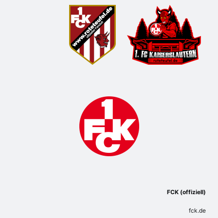
FCK (offiziell)
fck.de