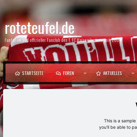
roteteufel.de
Fanforum und offizieller Fanclub des 1. FC Kaiserslautern seit 2004
STARTSEITE
FOREN
AKTUELLES
This is a sampl
you'll be able to p