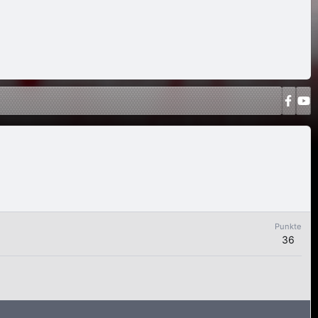
Punkte
36