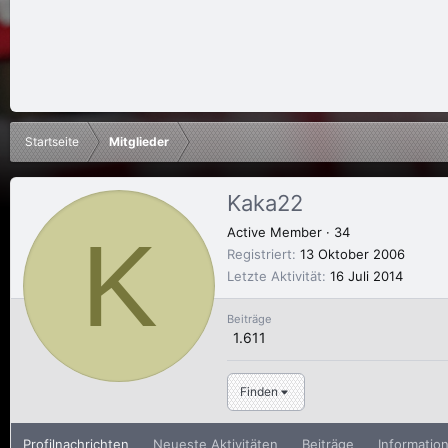
Startseite
Mitglieder
Kaka22
K
Active Member
·
34
Registriert
13 Oktober 2006
Letzte Aktivität
16 Juli 2014
Beiträge
1.611
Finden
Profilnachrichten
Neueste Aktivitäten
Beiträge
Informatio