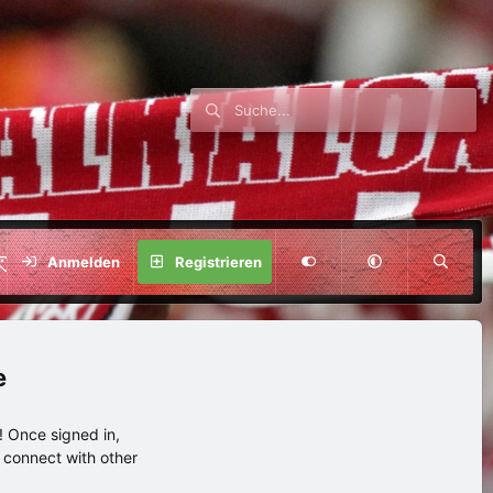
SPENDE
Anmelden
Registrieren
e
 Once signed in,
s connect with other