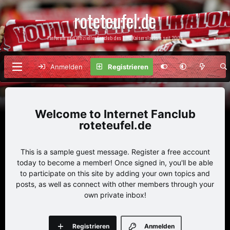
roteteufel.de
Fanforum und offizieller Fanclub des 1. FC Kaiserslautern seit 2004
Anmelden
Registrieren
Internet Fanclub
roteteufel.de
This is a sample guest message. Register a free account
today to become a member! Once signed in, you'll be able
to participate on this site by adding your own topics and
posts, as well as connect with other members through your
own private inbox!
Registrieren
Anmelden