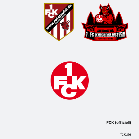
FCK (offiziell)
fck.de