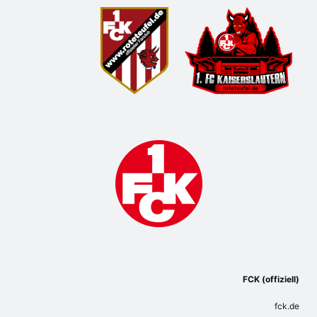
FCK (offiziell)
fck.de