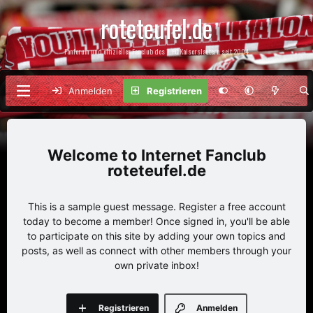
roteteufel.de
Fanforum und offizieller Fanclub des 1. FC Kaiserslautern seit 2004
Anmelden
Registrieren
Internet Fanclub
roteteufel.de
This is a sample guest message. Register a free account
today to become a member! Once signed in, you'll be able
to participate on this site by adding your own topics and
posts, as well as connect with other members through your
own private inbox!
Registrieren
Anmelden