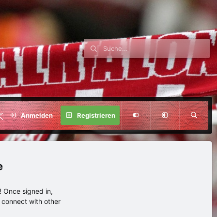
SPENDE
Anmelden
Registrieren
e
 Once signed in,
s connect with other