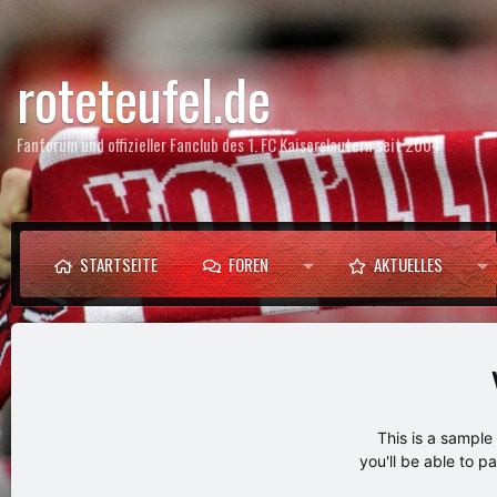
roteteufel.de
Fanforum und offizieller Fanclub des 1. FC Kaiserslautern seit 2004
STARTSEITE
FOREN
AKTUELLES
This is a sampl
you'll be able to p