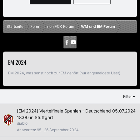
Startseite
Foren
non FCK Forum
WM und EM Forum
EM 2024
EM 2024, was sonst noch zur EM gehört (nur angemeldete User)
Filter
[EM 2024] Viertelfinale Spanien - Deutschland 05.07.2024
18:00 in Stuttgart
diablo
Antworten
95
26 September 2024