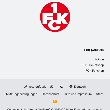
FCK (offiziell)
fck.de
FCK Ticketshop
FCK Fanshop
roteteufel.de
Deutsch
Nutzungsbedingungen
Datenschutz
Hilfe und Impressum
Start
R
S
S
®
Community platform by XenForo
© 2010-2024 XenForo Ltd.
|
Add-ons by