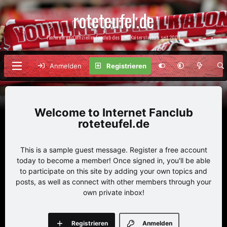
roteteufel.de
Fanforum und offizieller Fanclub des 1. FC Kaiserslautern seit 2004
Anmelden
Registrieren
Internet Fanclub
roteteufel.de
This is a sample guest message. Register a free account
today to become a member! Once signed in, you'll be able
to participate on this site by adding your own topics and
posts, as well as connect with other members through your
own private inbox!
Registrieren
Anmelden