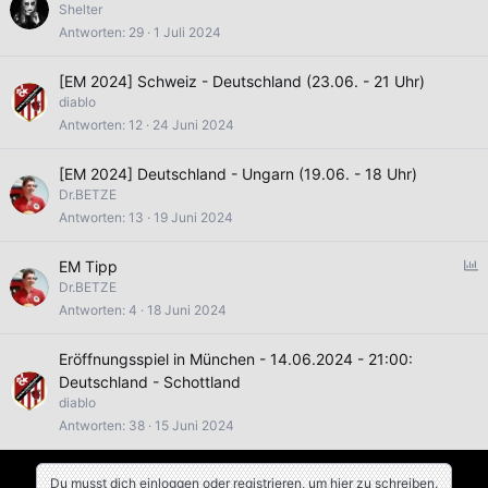
Shelter
e
Antworten
29
1 Juli 2024
[EM 2024] Schweiz - Deutschland (23.06. - 21 Uhr)
diablo
Antworten
12
24 Juni 2024
[EM 2024] Deutschland - Ungarn (19.06. - 18 Uhr)
Dr.BETZE
Antworten
13
19 Juni 2024
U
EM Tipp
Dr.BETZE
f
Antworten
4
18 Juni 2024
r
a
Eröffnungsspiel in München - 14.06.2024 - 21:00:
g
Deutschland - Schottland
e
diablo
Antworten
38
15 Juni 2024
Du musst dich einloggen oder registrieren, um hier zu schreiben.