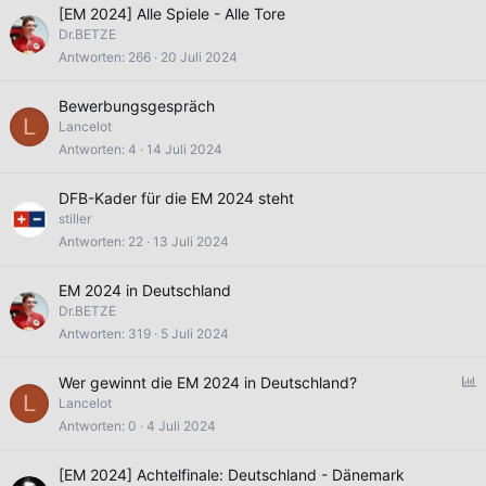
[EM 2024] Alle Spiele - Alle Tore
Dr.BETZE
Antworten
266
20 Juli 2024
Bewerbungsgespräch
L
Lancelot
Antworten
4
14 Juli 2024
DFB-Kader für die EM 2024 steht
stiller
Antworten
22
13 Juli 2024
EM 2024 in Deutschland
Dr.BETZE
Antworten
319
5 Juli 2024
U
Wer gewinnt die EM 2024 in Deutschland?
L
Lancelot
f
Antworten
0
4 Juli 2024
r
a
[EM 2024] Achtelfinale: Deutschland - Dänemark
g