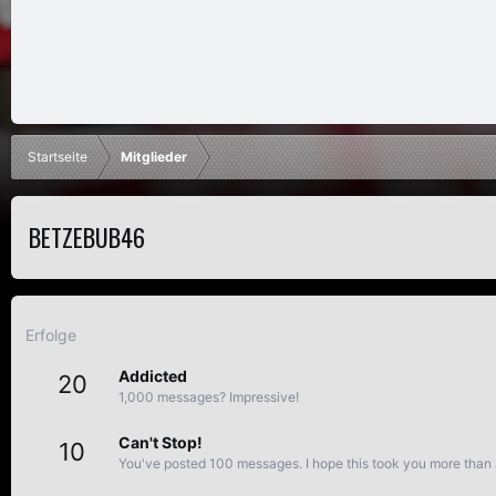
Startseite
Mitglieder
BETZEBUB46
Erfolge
Addicted
20
1,000 messages? Impressive!
Can't Stop!
10
You've posted 100 messages. I hope this took you more than 