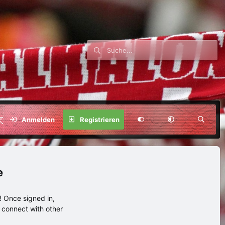
SPENDE
Anmelden
Registrieren
e
 Once signed in,
s connect with other