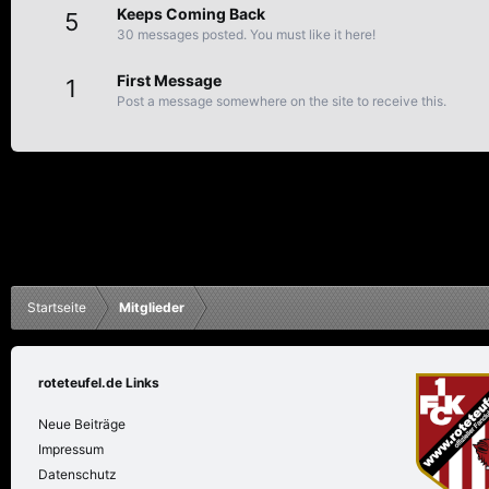
Keeps Coming Back
5
30 messages posted. You must like it here!
First Message
1
Post a message somewhere on the site to receive this.
Startseite
Mitglieder
roteteufel.de Links
Neue Beiträge
Impressum
Datenschutz