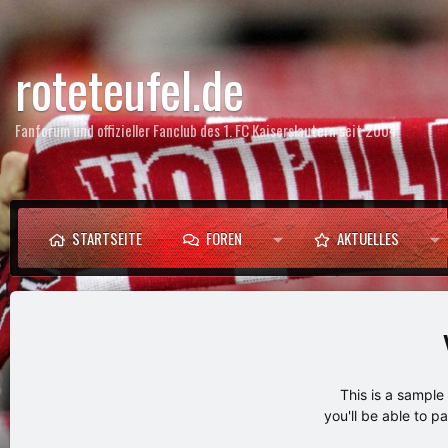
roteteufel.de
Fanforum und offizieller Fanclub des 1. FC Kaiserslautern seit 2004
STARTSEITE
FOREN
AKTUELLES
This is a sampl
you'll be able to p