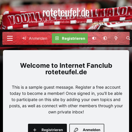
roteteufel.de
Fanforum und offizieller Fanclub des 1. FC Kaiserslautern seit 2004
Anmelden
Registrieren
Internet Fanclub
roteteufel.de
This is a sample guest message. Register a free account
today to become a member! Once signed in, you'll be able
to participate on this site by adding your own topics and
posts, as well as connect with other members through your
own private inbox!
Registrieren
Anmelden