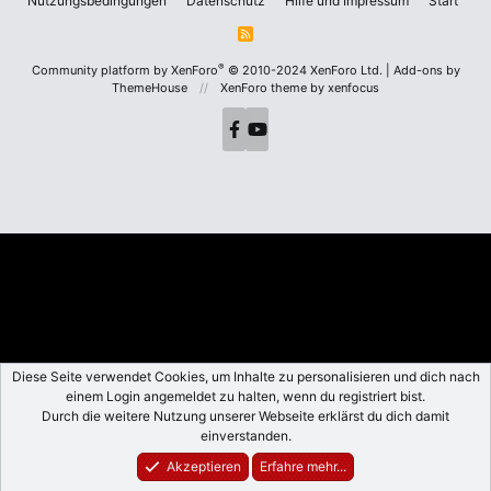
Nutzungsbedingungen
Datenschutz
Hilfe und Impressum
Start
R
S
S
®
Community platform by XenForo
© 2010-2024 XenForo Ltd.
|
Add-ons by
ThemeHouse
XenForo theme
by xenfocus
Diese Seite verwendet Cookies, um Inhalte zu personalisieren und dich nach
einem Login angemeldet zu halten, wenn du registriert bist.
Durch die weitere Nutzung unserer Webseite erklärst du dich damit
einverstanden.
Akzeptieren
Erfahre mehr...
Foren
Aktuelles
Anmelden
Registrieren
Suche