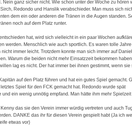
. Nein ganz sicher nicht. Wie schon unter der Woche zu hören 
 Sirch, Redondo und Hanslik verabschieder. Man muss sich nic
ten dem ein oder anderen die Tränen in die Augen standen. S
ränen noch auf dem Platz runter.
tschieden hat, wird sich vielleicht in ein paar Wochen aufklär
en werden. Menschlich wie auch sportlich. Es waren tolle Jahre
h nicht immer leicht. Trotzdem konnte man sich immer auf Danie
en. Warum die beiden nicht mehr Einsatzzeit bekommen haben
illen lag es nicht. Der hat immer bei ihnen gestimmt, wenn sie 
 Kapitän auf den Platz führen und hat ein gutes Spiel gemacht.
n letztes Spiel für den FCK gemacht hat. Redondo wurde spät
 und ein wenig unnötig empfand. Man hätte ihm mehr Spielzei
d Kenny das sie den Verein immer würdig vertreten und auch T
rden. DANKE das ihr für diesen Verein gespielt habt (Ja ich we
eife etwas vor)