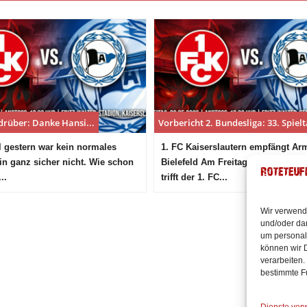
drüber: Danke Hansi...
Vorbericht 2. Bundesliga: 33. Spielt
l gestern war kein normales
1. FC Kaiserslautern empfängt Ar
in ganz sicher nicht. Wie schon
Bielefeld Am Freitagabend um 18:
..
trifft der 1. FC...
Wir verwend
und/oder dar
um personal
können wir D
verarbeiten.
bestimmte F