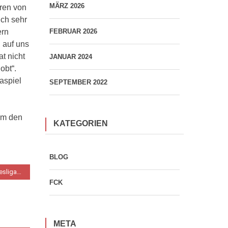
MÄRZ 2026
oren von
ich sehr
ern
FEBRUAR 2026
 auf uns
t nicht
JANUAR 2024
obt“.
aspiel
SEPTEMBER 2022
um den
KATEGORIEN
BLOG
Vorbericht — 2 . Bundesliga: 34. Spieltag 1. FC Magdeburg Vs. 1. FC Kaiserslautern So, 17. Mai 2026 – 15:30 Uhr
FCK
META