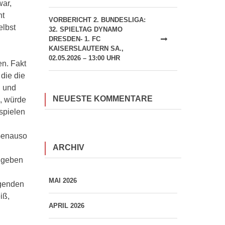
war,
ht
VORBERICHT 2. BUNDESLIGA:
elbst
32. SPIELTAG DYNAMO
DRESDEN- 1. FC
KAISERSLAUTERN SA.,
02.05.2026 – 13:00 UHR
en. Fakt
 die die
l und
NEUESTE KOMMENTARE
, würde
spielen
 Genauso
ARCHIV
t geben
MAI 2026
ugenden
iß,
APRIL 2026