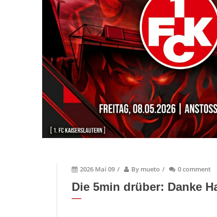
2026 Mai 09
/
By
mueto
/
0 comment
Die 5min drüber: Danke H