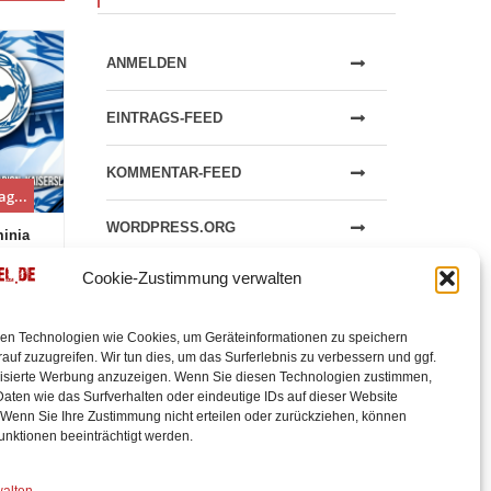
ANMELDEN
EINTRAGS-FEED
KOMMENTAR-FEED
ag...
Die 5min drüber: Mehr als...
Vorbericht 2.
WORDPRESS.ORG
minia
Wieder einmal musste der FCK seine
Dynamo Dre
30 Uhr
Heimreise mit einer Niederlagen antreten.
Kaiserslaute
Cookie-Zustimmung verwalten
Wieder einmal gegen gegen...
Bundesliga t
en Technologien wie Cookies, um Geräteinformationen zu speichern
auf zuzugreifen. Wir tun dies, um das Surferlebnis zu verbessern und ggf.
isierte Werbung anzuzeigen. Wenn Sie diesen Technologien zustimmen,
aten wie das Surfverhalten oder eindeutige IDs auf dieser Website
 Wenn Sie Ihre Zustimmung nicht erteilen oder zurückziehen, können
unktionen beeinträchtigt werden.