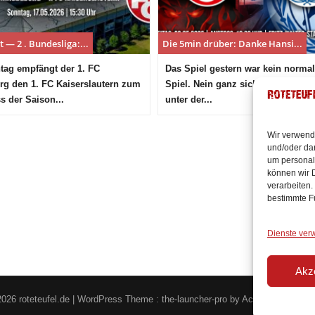
 — 2 . Bundesliga:...
Die 5min drüber: Danke Hansi...
ag empfängt der 1. FC
Das Spiel gestern war kein norma
g den 1. FC Kaiserslautern zum
Spiel. Nein ganz sicher nicht. Wi
s der Saison...
unter der...
Wir verwend
und/oder dar
um personal
können wir D
verarbeiten.
bestimmte F
Dienste ver
Akz
2026 roteteufel.de
|
WordPress Theme :
the-launcher-pro
by
AccessPress Th