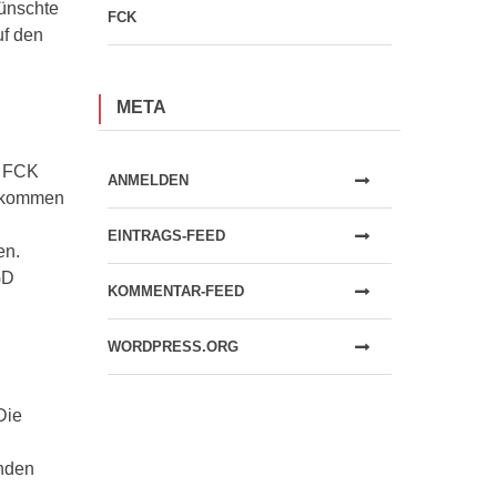
wünschte
FCK
uf den
META
r FCK
ANMELDEN
l kommen
EINTRAGS-FEED
en.
GD
KOMMENTAR-FEED
WORDPRESS.ORG
Die
enden