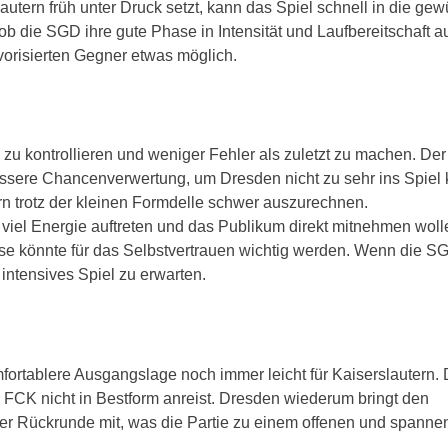
tern früh unter Druck setzt, kann das Spiel schnell in die ge
ob die SGD ihre gute Phase in Intensität und Laufbereitschaft a
avorisierten Gegner etwas möglich.
l zu kontrollieren und weniger Fehler als zuletzt zu machen. De
ssere Chancenverwertung, um Dresden nicht zu sehr ins Spie
ern trotz der kleinen Formdelle schwer auszurechnen.
viel Energie auftreten und das Publikum direkt mitnehmen woll
se könnte für das Selbstvertrauen wichtig werden. Wenn die S
 intensives Spiel zu erwarten.
omfortablere Ausgangslage noch immer leicht für Kaiserslautern. 
 FCK nicht in Bestform anreist. Dresden wiederum bringt den
der Rückrunde mit, was die Partie zu einem offenen und spann