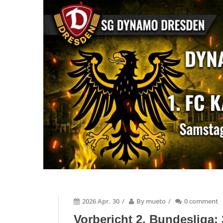
2026 Apr. 30
/
By
mueto
/
0 comment
Vorbericht 2. Bundesliga: