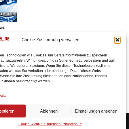
Vorbericht 2. Bundesliga: 33. Spieltag...
Die 5min drü
les
1. FC Kaiserslautern empfängt Arminia
Wieder einm
e schon
Bielefeld Am Freitagabend um 18:30 Uhr
Heimreise mi
Cookie-Zustimmung verwalten
trifft der 1. FC...
Wieder einm
en Technologien wie Cookies, um Geräteinformationen zu speichern
auf zuzugreifen. Wir tun dies, um das Surferlebnis zu verbessern und ggf.
isierte Werbung anzuzeigen. Wenn Sie diesen Technologien zustimmen,
aten wie das Surfverhalten oder eindeutige IDs auf dieser Website
 Wenn Sie Ihre Zustimmung nicht erteilen oder zurückziehen, können
unktionen beeinträchtigt werden.
walten
eptieren
Ablehnen
Einstellungen ansehen
emes
Cookie-Richtlinie
Datenschutz
Impressum