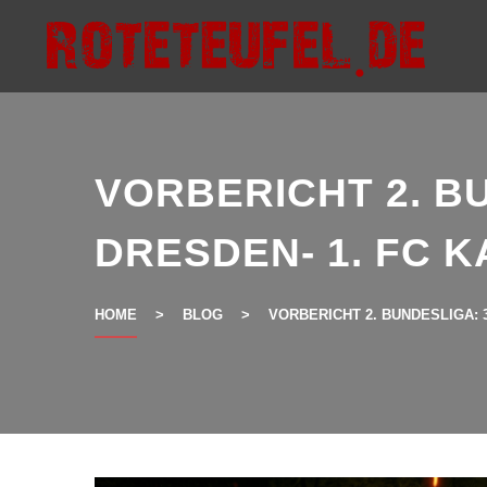
Skip
to
content
VORBERICHT 2. B
DRESDEN- 1. FC K
HOME
>
BLOG
>
VORBERICHT 2. BUNDESLIGA: 3