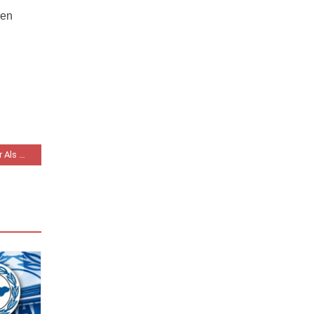
den
Die 5min Drüber: Mehr Als Nur 3 Fragezeichen