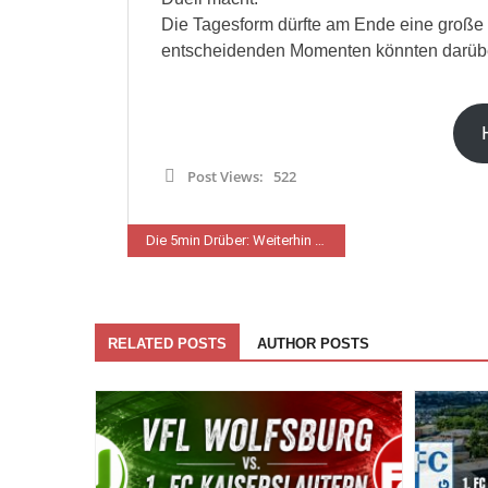
Die Tagesform dürfte am Ende eine große Ro
entscheidenden Momenten könnten darüber 
Post Views:
522
Beitragsnavigation
Die 5min Drüber: Weiterhin Mehr Fragen Als Antworten. Quo Vadis FCK?
RELATED POSTS
AUTHOR POSTS