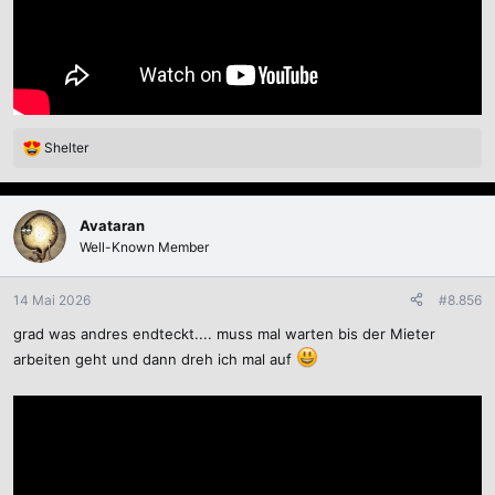
Shelter
R
e
a
k
Avataran
t
Well-Known Member
i
o
n
14 Mai 2026
#8.856
e
grad was andres endteckt.... muss mal warten bis der Mieter
n
:
arbeiten geht und dann dreh ich mal auf