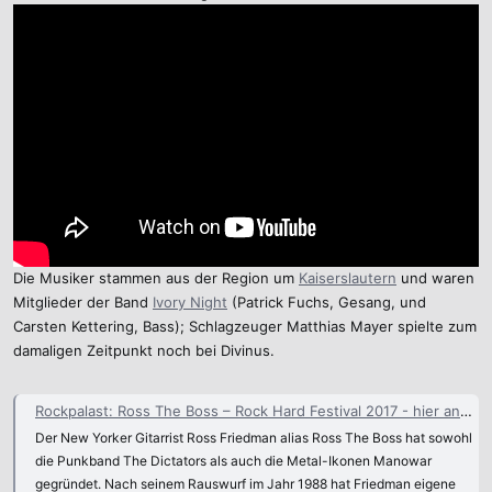
Die Musiker stammen aus der Region um
Kaiserslautern
und waren
Mitglieder der Band
Ivory Night
(Patrick Fuchs, Gesang, und
Carsten Kettering, Bass); Schlagzeuger Matthias Mayer spielte zum
damaligen Zeitpunkt noch bei Divinus.
Rockpalast: Ross The Boss – Rock Hard Festival 2017 - hier anschauen
Der New Yorker Gitarrist Ross Friedman alias Ross The Boss hat sowohl
die Punkband The Dictators als auch die Metal-Ikonen Manowar
gegründet. Nach seinem Rauswurf im Jahr 1988 hat Friedman eigene