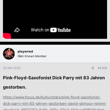
playerred
Well-Known Member
24 Mai 2026
#8.858
Pink-Floyd-Saxofonist Dick Parry mit 83 Jahren
gestorben.
https://www.focus.de/kultur/stars/pink-floyd-saxofonist-
dick-parry-mit-83-jahren-gestorben-david-gilmour-nimmt-
abschied_d8f22757-9a5b-469e-97e2-4b0eac69f409.html