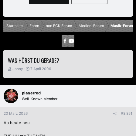
Startseite
Foren
non FCK Forum
Medien-Forum
Musik-Forum
WAS HÖRST DU GERADE?
E
E
Jonny
7 April 2006
r
r
s
s
t
t
e
e
playerred
l
l
Well-Known Member
l
l
e
t
r
a
20 März 2026
#8.851
m
Ab heute neu