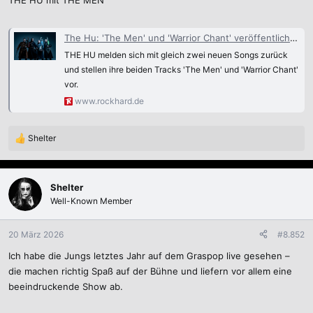
THE HU mit THE MEN
The Hu: 'The Men' und 'Warrior Chant' veröffentlicht - RockHard
THE HU melden sich mit gleich zwei neuen Songs zurück
und stellen ihre beiden Tracks 'The Men' und 'Warrior Chant'
vor.
www.rockhard.de
Shelter
R
e
a
k
Shelter
t
Well-Known Member
i
o
n
20 März 2026
#8.852
e
Ich habe die Jungs letztes Jahr auf dem Graspop live gesehen –
n
:
die machen richtig Spaß auf der Bühne und liefern vor allem eine
beeindruckende Show ab.