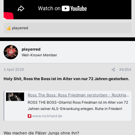
playerred
R
e
a
k
playerred
t
Well-Known Member
i
o
n
2 April 2026
#8.854
e
Holy Shit, Ross the Boss ist im Alter von nur 72 Jahren gestorben.
n
:
Ross The Boss: Ross Friedman verstorben - RockHard
ROSS THE BOSS-Gitarrist Ross Friedman ist im Alter von 72
Jahren seiner ALS-Erkrankung erlegen. Ruhe in Frieden!
www.rockhard.de
Was machen die Pälzer Jungs ohne ihn?