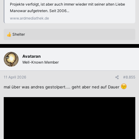
Projekte verfolgt, ist aber auch immer wieder mit seiner alten Liebe
Manowar aufgetreten. Seit 2006...
www.ardmediathek.de
Shelter
R
e
a
k
Avataran
t
Well-Known Member
i
o
n
11 April 2026
#8.855
e
mal über was andres gestolpert.... geht aber ned auf Dauer
n
: