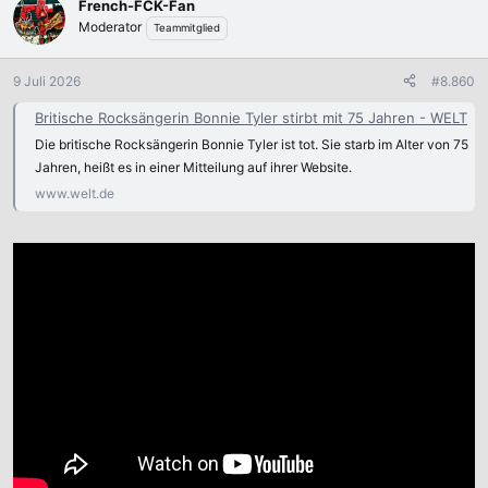
French-FCK-Fan
t
Moderator
Teammitglied
i
o
n
9 Juli 2026
#8.860
e
n
Britische Rocksängerin Bonnie Tyler stirbt mit 75 Jahren - WELT
:
Die britische Rocksängerin Bonnie Tyler ist tot. Sie starb im Alter von 75
Jahren, heißt es in einer Mitteilung auf ihrer Website.
www.welt.de