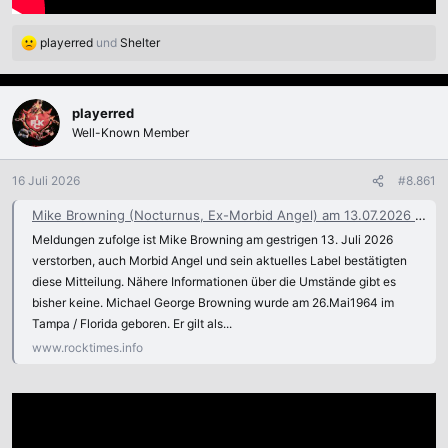
playerred
und
Shelter
R
e
a
k
playerred
t
Well-Known Member
i
o
n
16 Juli 2026
#8.861
e
n
Mike Browning (Nocturnus, Ex-Morbid Angel) am 13.07.2026 verstorben | RockTimes
:
Meldungen zufolge ist Mike Browning am gestrigen 13. Juli 2026
verstorben, auch Morbid Angel und sein aktuelles Label bestätigten
diese Mitteilung. Nähere Informationen über die Umstände gibt es
bisher keine. Michael George Browning wurde am 26.Mai1964 im
Tampa / Florida geboren. Er gilt als...
www.rocktimes.info