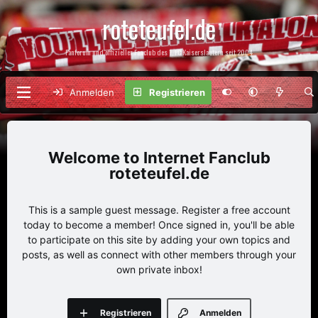
roteteufel.de
Fanforum und offizieller Fanclub des 1. FC Kaiserslautern seit 2004
Anmelden
Registrieren
Internet Fanclub
roteteufel.de
This is a sample guest message. Register a free account
today to become a member! Once signed in, you'll be able
to participate on this site by adding your own topics and
posts, as well as connect with other members through your
own private inbox!
Registrieren
Anmelden