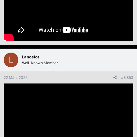
Lancelot
L
Well-Known Member
22 März 2026
#8.853