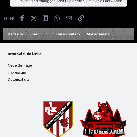
Du musst dich einloggen oder registrieren, um hier zu antworten.
Facebook
X (Twitter)
LinkedIn
WhatsApp
E-Mail
Link
Teilen:
Startseite
Foren
1. FC Kaiserslautern
Management
roteteufel.de Links
Neue Beiträge
Impressum
Datenschutz