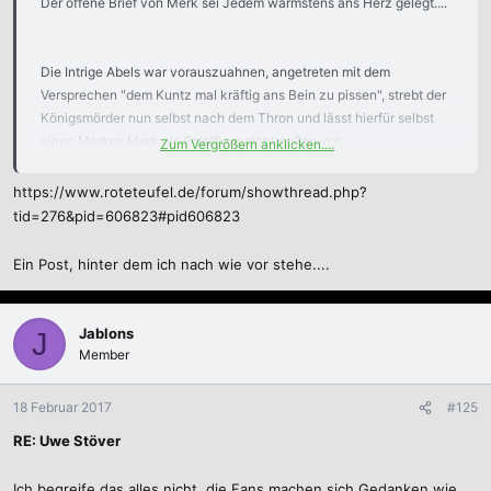
Der offene Brief von Merk sei Jedem wärmstens ans Herz gelegt....
Die Intrige Abels war vorauszuahnen, angetreten mit dem
Versprechen "dem Kuntz mal kräftig ans Bein zu pissen", strebt der
Königsmörder nun selbst nach dem Thron und lässt hierfür selbst
einen Markus Merk als Spielfigur nicht außen vor.
Zum Vergrößern anklicken....
https://www.roteteufel.de/forum/showthread.php?
Was sich hier aktuell anbahnt ist kein Neubeginn, sondern eine
tid=276&pid=606823#pid606823
Farce und der Sargdeckel für den Verein.
Ein Post, hinter dem ich nach wie vor stehe....
Jablons
J
Member
18 Februar 2017
#125
RE: Uwe Stöver
Ich begreife das alles nicht, die Fans machen sich Gedanken wie