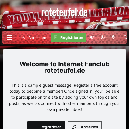
roteteufel.de
Fanforum und offizieller Fanclub des 1. FC Kaiserslautern seit 2004
Anmelden
Registrieren
Internet Fanclub
roteteufel.de
This is a sample guest message. Register a free account
today to become a member! Once signed in, you'll be able
to participate on this site by adding your own topics and
posts, as well as connect with other members through your
own private inbox!
Registrieren
Anmelden