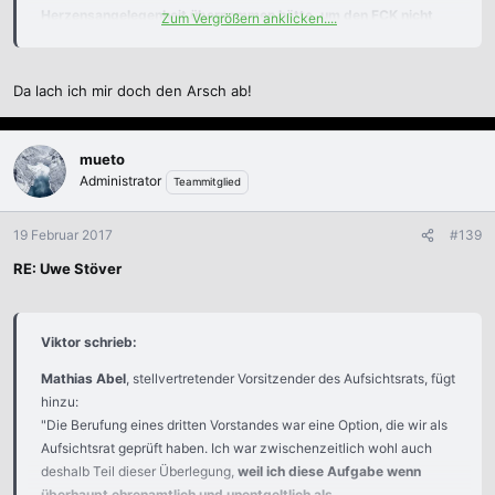
Herzensangelegenheit übernommen hätte, um den FCK nicht
Zum Vergrößern anklicken....
zusätzlich finanziell zu belasten.
Letztlich sind wir jedoch
gemeinsam zu der Überzeugung gekommen, dieses Konzept so
nicht umzusetzen. Wäre die Vertraulichkeit auch in diesem Fall
Da lach ich mir doch den Arsch ab!
gewahrt geblieben, hätte es gar kein Statement gegenüber der
Öffentlichkeit geben müssen."
mueto
https://www.youtube.com/watch?v=EdOd5BS9NQc
Administrator
Teammitglied
19 Februar 2017
#139
[video=youtube]https://www.youtube.com/watch?
RE: Uwe Stöver
v=EdOd5BS9NQc[/video]
Viktor schrieb:
Mathias Abel
, stellvertretender Vorsitzender des Aufsichtsrats, fügt
hinzu:
"Die Berufung eines dritten Vorstandes war eine Option, die wir als
Aufsichtsrat geprüft haben. Ich war zwischenzeitlich wohl auch
deshalb Teil dieser Überlegung,
weil ich diese Aufgabe wenn
überhaupt ehrenamtlich und unentgeltlich als