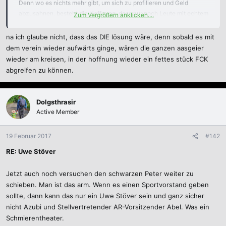
Denn wo es nichts mehr gibt, um sich zu profilieren und Geld
abzusahnen, besteht die Hoffnung, dass nur noch Leute mit echtem
Zum Vergrößern anklicken....
Interesse übrig bleiben.
na ich glaube nicht, dass das DIE lösung wäre, denn sobald es mit
dem verein wieder aufwärts ginge, wären die ganzen aasgeier
wieder am kreisen, in der hoffnung wieder ein fettes stück FCK
abgreifen zu können.
Dolgsthrasir
Active Member
19 Februar 2017
#142
RE: Uwe Stöver
Jetzt auch noch versuchen den schwarzen Peter weiter zu
schieben. Man ist das arm. Wenn es einen Sportvorstand geben
sollte, dann kann das nur ein Uwe Stöver sein und ganz sicher
nicht Azubi und Stellvertretender AR-Vorsitzender Abel. Was ein
Schmierentheater.