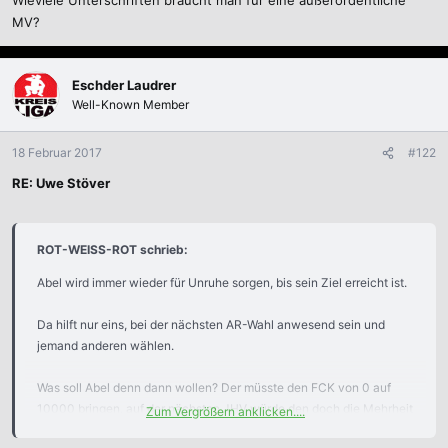
Wieviele Unterschriften braucht man für eine außerordentliche
MV?
Eschder Laudrer
Well-Known Member
18 Februar 2017
#122
RE: Uwe Stöver
ROT-WEISS-ROT schrieb:
Abel wird immer wieder für Unruhe sorgen, bis sein Ziel erreicht ist.
Da hilft nur eins, bei der nächsten AR-Wahl anwesend sein und
jemand anderen wählen.
Was soll Abel denn dann wollen? Der müsste den FCK von 0 auf
10000 bringen, auf der nächsten JHV würde den doch die Mehrheit
Zum Vergrößern anklicken....
(sofern nnüchtern) nicht entlasten und dann gäbs keine andere