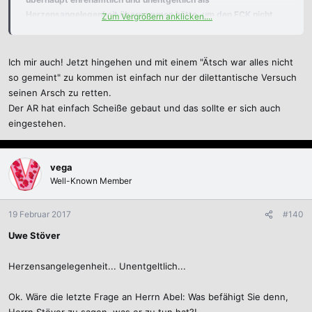
Herzensangelegenheit übernommen hätte, um den FCK nicht
Zum Vergrößern anklicken....
zusätzlich finanziell zu belasten.
Letztlich sind wir jedoch
gemeinsam zu der Überzeugung gekommen, dieses Konzept so
nicht umzusetzen. Wäre die Vertraulichkeit auch in diesem Fall
Ich mir auch! Jetzt hingehen und mit einem "Ätsch war alles nicht
gewahrt geblieben, hätte es gar kein Statement gegenüber der
so gemeint" zu kommen ist einfach nur der dilettantische Versuch
Öffentlichkeit geben müssen."
seinen Arsch zu retten.
Der AR hat einfach Scheiße gebaut und das sollte er sich auch
https://www.youtube.com/watch?v=EdOd5BS9NQc
eingestehen.
Da lach ich mir doch den Arsch ab!
vega
Well-Known Member
19 Februar 2017
#140
Uwe Stöver
Herzensangelegenheit... Unentgeltlich...
Ok. Wäre die letzte Frage an Herrn Abel: Was befähigt Sie denn,