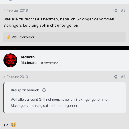
o
n
4 Februar 2019
#3
e
Weil alle zu recht Grill nehmen, habe ich Sickinger genommen.
n
:
Sickingers Leistung soll nicht untergehen.
Weißbierwaldi
R
e
a
k
redskin
t
Moderator
Teammitglied
i
o
n
4 Februar 2019
#4
e
n
dreispitz schrieb:
:
Weil alle zu recht Grill nehmen, habe ich Sickinger genommen.
Sickingers Leistung soll nicht untergehen.
sic!