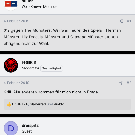
stiller
Well-Known Member
4 Februar 2019
#1
0:2 gegen The Münsters. Wer war Teufel des Spiels - Herman
Münster, Lily Dracula-Münster und Grandpa Münster stehen
übrigens nicht zur Wahl.
redskin
Moderator
Teammitglied
4 Februar 2019
#2
Grill. Alle anderen kommen für mich nicht in Frage.
Dr.BETZE
,
playerred
und
diablo
R
e
a
k
dreispitz
D
t
Guest
i