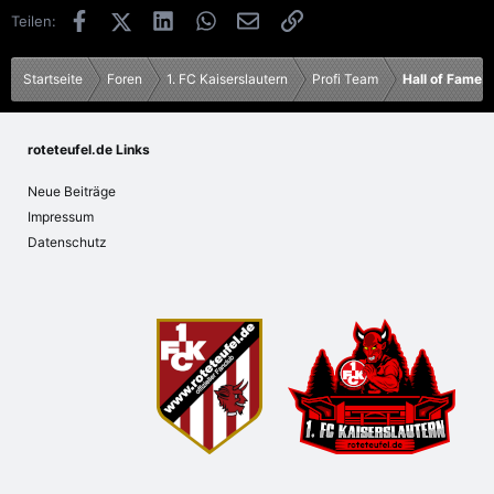
o
Facebook
X (Twitter)
LinkedIn
WhatsApp
E-Mail
Link
Teilen:
n
e
n
Startseite
Foren
1. FC Kaiserslautern
Profi Team
Hall of Fame
:
roteteufel.de Links
Neue Beiträge
Impressum
Datenschutz