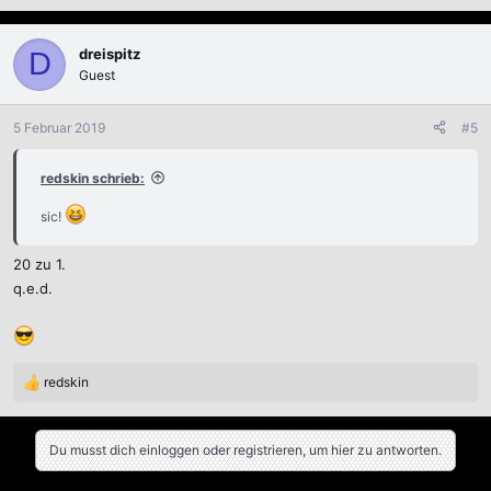
dreispitz
D
Guest
5 Februar 2019
#5
redskin schrieb:
sic!
20 zu 1.
q.e.d.
redskin
R
e
a
k
Du musst dich einloggen oder registrieren, um hier zu antworten.
t
i