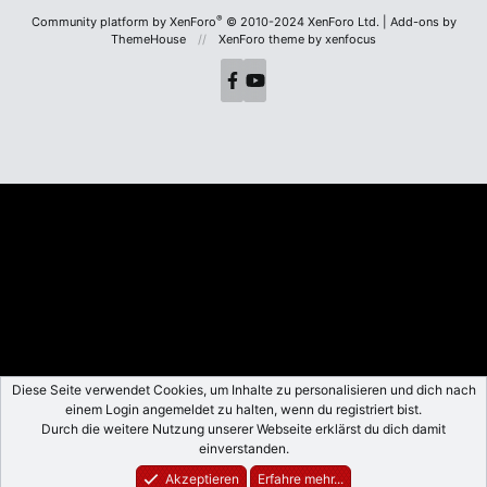
S
®
Community platform by XenForo
© 2010-2024 XenForo Ltd.
|
Add-ons by
ThemeHouse
XenForo theme
by xenfocus
Diese Seite verwendet Cookies, um Inhalte zu personalisieren und dich nach
einem Login angemeldet zu halten, wenn du registriert bist.
Foren
Durch die weitere Nutzung unserer Webseite erklärst du dich damit
Aktuelles
Anmelden
Registrieren
Suche
einverstanden.
Akzeptieren
Erfahre mehr...