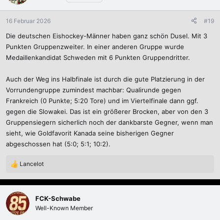
16 Februar 2026
#19
Die deutschen Eishockey-Männer haben ganz schön Dusel. Mit 3
Punkten Gruppenzweiter. In einer anderen Gruppe wurde
Medaillenkandidat Schweden mit 6 Punkten Gruppendritter.
Auch der Weg ins Halbfinale ist durch die gute Platzierung in der
Vorrundengruppe zumindest machbar: Qualirunde gegen
Frankreich (0 Punkte; 5:20 Tore) und im Viertelfinale dann ggf.
gegen die Slowakei. Das ist ein größerer Brocken, aber von den 3
Gruppensiegern sicherlich noch der dankbarste Gegner, wenn man
sieht, wie Goldfavorit Kanada seine bisherigen Gegner
abgeschossen hat (5:0; 5:1; 10:2).
Lancelot
R
e
a
k
FCK-Schwabe
t
Well-Known Member
i