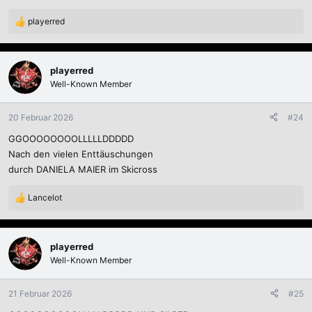
playerred
R
e
a
k
playerred
t
Well-Known Member
i
o
n
20 Februar 2026
#24
e
GGOOOOOOOOLLLLLDDDDD
n
:
Nach den vielen Enttäuschungen
durch DANIELA MAIER im Skicross
Lancelot
R
e
a
k
playerred
t
Well-Known Member
i
o
n
21 Februar 2026
#25
e