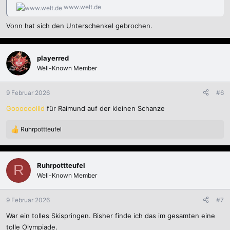
www.welt.de
Vonn hat sich den Unterschenkel gebrochen.
playerred
Well-Known Member
9 Februar 2026
#6
Goooooollld
für Raimund auf der kleinen Schanze
Ruhrpottteufel
R
e
a
k
Ruhrpottteufel
R
t
Well-Known Member
i
o
n
9 Februar 2026
#7
e
War ein tolles Skispringen. Bisher finde ich das im gesamten eine
n
:
tolle Olympiade.