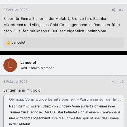
o
n
8 Februar 2026
#4
e
Silber für Emma Eicher in der Abfahrt, Bronze fürs Biathlon
n
:
Mixedteam und vllt gleich Gold für Langenhahn im Rodeln er führt
nach 3 Läufen mit knapp 0,300 sec eigentlich uneinholbar
Lancelot
R
e
a
k
Lancelot
L
t
Well-Known Member
i
o
n
8 Februar 2026
#5
e
Langenhahn mit gold!
n
:
Olympia: Vonn wurde bereits operiert – Warum sie auf der Intensivstation liegt - WELT
Nach dem schweren Sturz von Lindsey Vonn äußert sich einer ihrer
Trainer zur Diagnose. Der US-Star befindet sich in einem Krankenhaus
und wird dort abgeschirmt. Ihre die Schwester spricht über das Drama
in der Abfahrt.