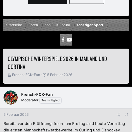
Startseite
Foren
non FCK Forum
sonstiger Sport
OLYMPISCHE WINTERSPIELE 2026 IN MAILAND UND
CORTINA
E
E
French-FCK-Fan
5 Februar 2026
r
r
s
s
t
t
French-FCK-Fan
e
e
Moderator
Teammitglied
l
l
l
l
e
t
5 Februar 2026
#1
r
a
m
Bereits vor den Eröffnungsfeiern am Freitag sind heute Vormittag
die ersten Mannschaftswettbewerbe im Curling und Eishockey