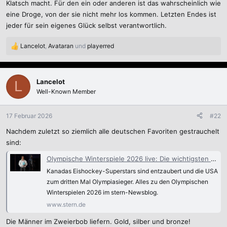
:
Klatsch macht. Für den ein oder anderen ist das wahrscheinlich wie
eine Droge, von der sie nicht mehr los kommen. Letzten Endes ist
jeder für sein eigenes Glück selbst verantwortlich.
Lancelot
,
Avataran
und
playerred
R
e
a
k
Lancelot
L
t
Well-Known Member
i
o
n
17 Februar 2026
#22
e
Nachdem zuletzt so ziemlich alle deutschen Favoriten gestrauchelt
n
:
sind:
Olympische Winterspiele 2026 live: Die wichtigsten News
Kanadas Eishockey-Superstars sind entzaubert und die USA
zum dritten Mal Olympiasieger. Alles zu den Olympischen
Winterspielen 2026 im stern-Newsblog.
www.stern.de
Die Männer im Zweierbob liefern. Gold, silber und bronze!