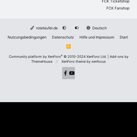
FCK Ticketshop
FCK Fanshop
roteteufel.de
Deutsch
Nutzungsbedingungen
Datenschutz
Hilfe und Impressum
Start
R
S
S
®
Community platform by XenForo
© 2010-2024 XenForo Ltd.
|
Add-ons by
ThemeHouse
XenForo theme
by xenfocus