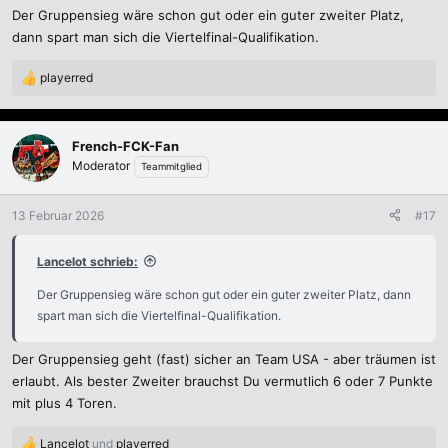
Der Gruppensieg wäre schon gut oder ein guter zweiter Platz,
n
:
dann spart man sich die Viertelfinal-Qualifikation.
playerred
R
e
a
k
French-FCK-Fan
t
Moderator
Teammitglied
i
o
n
13 Februar 2026
#17
e
n
Lancelot schrieb:
:
Der Gruppensieg wäre schon gut oder ein guter zweiter Platz, dann
spart man sich die Viertelfinal-Qualifikation.
Der Gruppensieg geht (fast) sicher an Team USA - aber träumen ist
erlaubt. Als bester Zweiter brauchst Du vermutlich 6 oder 7 Punkte
mit plus 4 Toren.
Lancelot
und
playerred