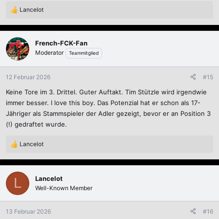
Lancelot
R
e
a
k
French-FCK-Fan
t
Moderator
Teammitglied
i
o
n
12 Februar 2026
#15
e
Keine Tore im 3. Drittel. Guter Auftakt. Tim Stützle wird irgendwie
n
:
immer besser. I love this boy. Das Potenzial hat er schon als 17-
Jähriger als Stammspieler der Adler gezeigt, bevor er an Position 3
(!) gedraftet wurde.
Lancelot
R
e
a
k
Lancelot
L
t
Well-Known Member
i
o
n
13 Februar 2026
#16
e