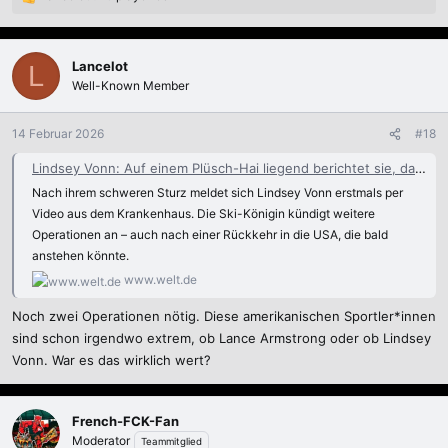
R
e
a
k
Lancelot
L
t
Well-Known Member
i
o
n
14 Februar 2026
#18
e
n
Lindsey Vonn: Auf einem Plüsch-Hai liegend berichtet sie, dass sie sich kaum bewegen kann - WELT
:
Nach ihrem schweren Sturz meldet sich Lindsey Vonn erstmals per
Video aus dem Krankenhaus. Die Ski-Königin kündigt weitere
Operationen an – auch nach einer Rückkehr in die USA, die bald
anstehen könnte.
www.welt.de
Noch zwei Operationen nötig. Diese amerikanischen Sportler*innen
sind schon irgendwo extrem, ob Lance Armstrong oder ob Lindsey
Vonn. War es das wirklich wert?
French-FCK-Fan
Moderator
Teammitglied