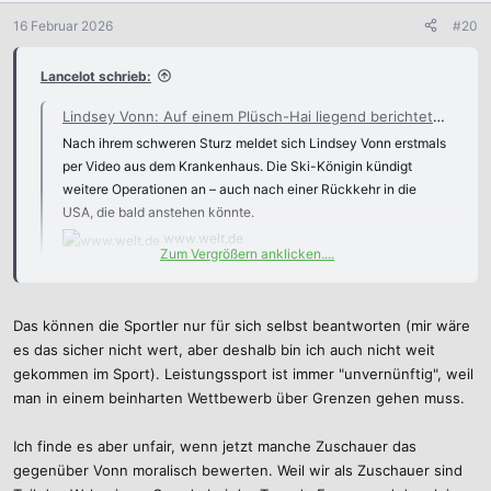
o
n
16 Februar 2026
#20
e
n
Lancelot schrieb:
:
Lindsey Vonn: Auf einem Plüsch-Hai liegend berichtet sie, dass sie sich kaum bewegen kann - WELT
Nach ihrem schweren Sturz meldet sich Lindsey Vonn erstmals
per Video aus dem Krankenhaus. Die Ski-Königin kündigt
weitere Operationen an – auch nach einer Rückkehr in die
USA, die bald anstehen könnte.
www.welt.de
Zum Vergrößern anklicken....
Noch zwei Operationen nötig. Diese amerikanischen Sportler*innen
sind schon irgendwo extrem, ob Lance Armstrong oder ob Lindsey
Vonn. War es das wirklich wert?
Das können die Sportler nur für sich selbst beantworten (mir wäre
es das sicher nicht wert, aber deshalb bin ich auch nicht weit
gekommen im Sport). Leistungssport ist immer "unvernünftig", weil
man in einem beinharten Wettbewerb über Grenzen gehen muss.
Ich finde es aber unfair, wenn jetzt manche Zuschauer das
gegenüber Vonn moralisch bewerten. Weil wir als Zuschauer sind