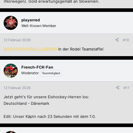
(Norwegen). Gold erwartungsgemäß an Slowenien.
playerred
Well-Known Member
12 Februar 2026
#10
GGOOOOOOOOLLLLLDDDDD
in der Rodel Teamstaffel
French-FCK-Fan
Moderator
Teammitglied
12 Februar 2026
#11
Jetzt geht's für unsere Eishockey-Herren los:
Deutschland - Dänemark
Edit: Unser Käptn nach 23 Sekunden mit dem 1:0.