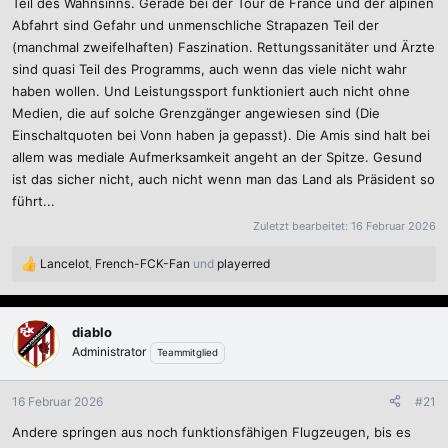
Teil des Wahnsinns. Gerade bei der Tour de France und der alpinen
Abfahrt sind Gefahr und unmenschliche Strapazen Teil der
(manchmal zweifelhaften) Faszination. Rettungssanitäter und Ärzte
sind quasi Teil des Programms, auch wenn das viele nicht wahr
haben wollen. Und Leistungssport funktioniert auch nicht ohne
Medien, die auf solche Grenzgänger angewiesen sind (Die
Einschaltquoten bei Vonn haben ja gepasst). Die Amis sind halt bei
allem was mediale Aufmerksamkeit angeht an der Spitze. Gesund
ist das sicher nicht, auch nicht wenn man das Land als Präsident so
führt...
Zuletzt bearbeitet:
16 Februar 2026
Lancelot
,
French-FCK-Fan
und
playerred
R
e
a
k
diablo
t
Administrator
Teammitglied
i
o
n
16 Februar 2026
#21
e
Andere springen aus noch funktionsfähigen Flugzeugen, bis es
n