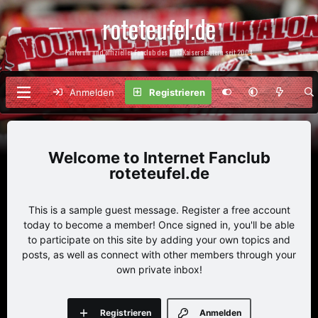
roteteufel.de
Fanforum und offizieller Fanclub des 1. FC Kaiserslautern seit 2004
Anmelden
Registrieren
Internet Fanclub
roteteufel.de
This is a sample guest message. Register a free account
today to become a member! Once signed in, you'll be able
to participate on this site by adding your own topics and
posts, as well as connect with other members through your
own private inbox!
Registrieren
Anmelden