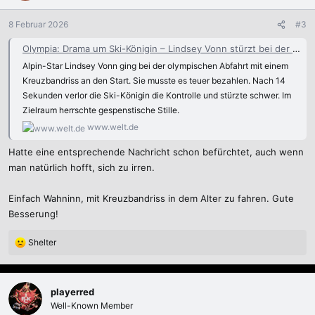
8 Februar 2026
#3
Olympia: Drama um Ski-Königin – Lindsey Vonn stürzt bei der Abfahrt schwer - WELT
Alpin-Star Lindsey Vonn ging bei der olympischen Abfahrt mit einem
Kreuzbandriss an den Start. Sie musste es teuer bezahlen. Nach 14
Sekunden verlor die Ski-Königin die Kontrolle und stürzte schwer. Im
Zielraum herrschte gespenstische Stille.
www.welt.de
Hatte eine entsprechende Nachricht schon befürchtet, auch wenn
man natürlich hofft, sich zu irren.
Einfach Wahninn, mit Kreuzbandriss in dem Alter zu fahren. Gute
Besserung!
Shelter
R
e
a
k
playerred
t
Well-Known Member
i