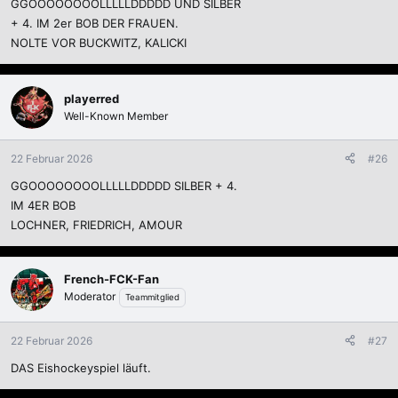
GGOOOOOOOOLLLLLDDDDD UND SILBER
n
:
+ 4. IM 2er BOB DER FRAUEN.
NOLTE VOR BUCKWITZ, KALICKI
playerred
Well-Known Member
22 Februar 2026
#26
GGOOOOOOOOLLLLLDDDDD SILBER + 4.
IM 4ER BOB
LOCHNER, FRIEDRICH, AMOUR
French-FCK-Fan
Moderator
Teammitglied
22 Februar 2026
#27
DAS Eishockeyspiel läuft.