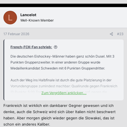
Lancelot
L
Well-Known Member
17 Februar 2026
#23
French-FCK-Fan schrieb:
Die deutschen Eishockey-Männer haben ganz schön Dusel. Mit 3
Punkten Gruppenzweiter. In einer anderen Gruppe wurde
Medaillenkandidat Schweden mit 6 Punkten Gruppendritter.
Auch der Weg ins Halbfinale ist durch die gute Platzierung in der
Vorrundengruppe zumindest machbar: Qualirunde gegen Frankreich
(0 Punkte; 5:20 Tore) und im Viertelfinale dann ggf. gegen die
Zum Vergrößern anklicken....
Slowakei. Das ist ein größerer Brocken, aber von den 3
Gruppensiegern sicherlich noch der dankbarste Gegner, wenn man
Frankreich ist wirklich ein dankbarer Gegner gewesen und ich
sieht, wie Goldfavorit Kanada seine bisherigen Gegner
denke, auch die Schweiz wird sich über Italien nicht beschwert
abgeschossen hat (5:0; 5:1; 10:2).
haben. Aber morgen gleich wieder gegen die Slowakei, das ist
schon ein anderes Kaliber.