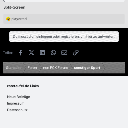
Split-Screen
playerred
R
e
a
k
Du musst dich einloggen oder registrieren, um hier zu antworten.
t
i
o
Facebook
X (Twitter)
LinkedIn
WhatsApp
E-Mail
Link
Teilen:
n
e
n
Startseite
Foren
non FCK Forum
sonstiger Sport
:
roteteufel.de Links
Neue Beiträge
Impressum
Datenschutz