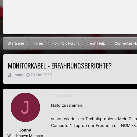
Startseite
Foren
non FCK Forum
Tech Help
Computer H
MONITORKABEL - ERFAHRUNGSBERICHTE?
E
E
Jonny
29 Mai 2019
r
r
s
s
t
t
29 Mai 2019
e
e
J
l
l
Hallo zusammen,
l
l
e
t
r
a
schon wieder ein Technikproblem: Mein Disp
m
Computer". Laptop der Freundin mit HDMI-Kab
Jonny
Well-Known Member