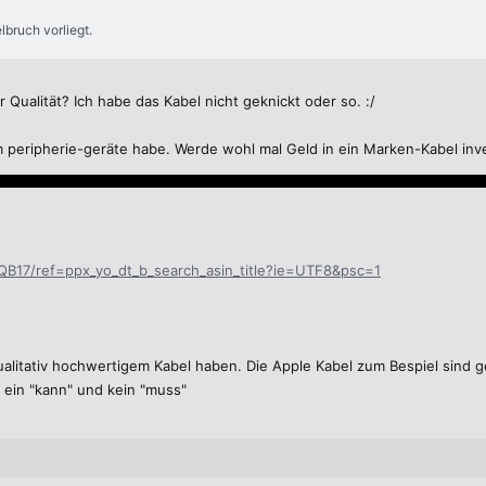
lbruch vorliegt.
 Qualität? Ich habe das Kabel nicht geknickt oder so. :/
m peripherie-geräte habe. Werde wohl mal Geld in ein Marken-Kabel inve
B17/ref=ppx_yo_dt_b_search_asin_title?ie=UTF8&psc=1
litativ hochwertigem Kabel haben. Die Apple Kabel zum Bespiel sind ge
 ein "kann" und kein "muss"