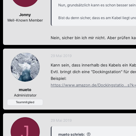
n
Nun, grundsätzlich kann es schon besser sein,
e
n
Jonny
:
Bist du denn sicher, dass es am Kabel liegt u
Well-Known Member
Nein, sicher bin ich mir nicht. Aber prüfen 
29 Mai 2019
Kann sein, dass innerhalb des Kabels ein Kab
Evtl. bringt dich eine "Dockingstation" für
Beispiel:
https://www.amazon.de/Dockingstatio...s
mueto
Administrator
Teammitglied
29 Mai 2019
J
mueto schrieb: