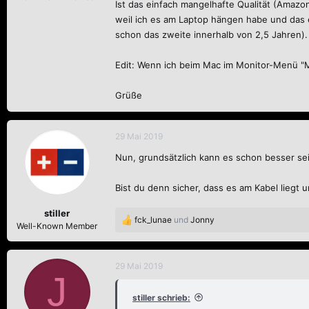
Ist das einfach mangelhafte Qualität (Amazo
weil ich es am Laptop hängen habe und das e
schon das zweite innerhalb von 2,5 Jahren).
Edit: Wenn ich beim Mac im Monitor-Menü "
Grüße
29 Mai 2019
Nun, grundsätzlich kann es schon besser sei
Bist du denn sicher, dass es am Kabel liegt
stiller
fck_lunae
und
Jonny
R
Well-Known Member
e
a
k
29 Mai 2019
J
t
i
stiller schrieb:
o