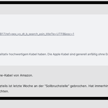
17/ref=ppx_yo_dt_b_search_asin_title?ie=UTF8&psc=1
itativ hochwertigem Kabel haben. Die Apple Kabel sind generell anfällig ohne E
e-Kabel von Amazon.
teils ist letzte Woche an der "Sollbruchstelle" gebrochen. Hat immerhin 
chten.