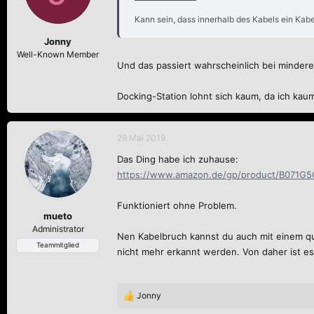
Kann sein, dass innerhalb des Kabels ein Kabe
Jonny
Well-Known Member
Und das passiert wahrscheinlich bei minderer
Docking-Station lohnt sich kaum, da ich kau
29 Mai 2019
Das Ding habe ich zuhause:
https://www.amazon.de/gp/product/B071G5Q
Funktioniert ohne Problem.
mueto
Administrator
Nen Kabelbruch kannst du auch mit einem qua
Teammitglied
nicht mehr erkannt werden. Von daher ist es
Jonny
R
e