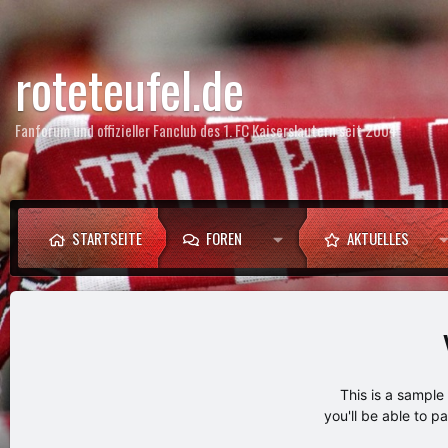
roteteufel.de
Fanforum und offizieller Fanclub des 1. FC Kaiserslautern seit 2004
STARTSEITE
FOREN
AKTUELLES
This is a sampl
you'll be able to p