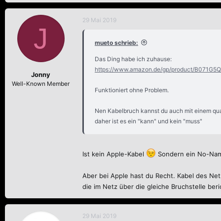
a
k
29 Mai 2019
J
t
i
mueto schrieb:
o
n
Das Ding habe ich zuhause:
e
https://www.amazon.de/gp/product/B071G5QB
n
Jonny
:
Well-Known Member
Funktioniert ohne Problem.
Nen Kabelbruch kannst du auch mit einem qual
daher ist es ein "kann" und kein "muss"
Ist kein Apple-Kabel
Sondern ein No-Nam
Aber bei Apple hast du Recht. Kabel des Netz
die im Netz über die gleiche Bruchstelle beri
29 Mai 2019