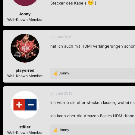
Stecker des Kabels
)
Jonny
Well-Known Member
23 Juni 2019
hat ich auch mit HDMI Verlängerungen schon 
playerred
Jonny
R
Well-Known Member
e
a
k
24 Juni 2019
t
Ich würde sie eher stecken lassen, wobei es 
i
o
n
Ich kann aber die Amazon Basics HDMI-Kabel
e
n
stiller
:
Jonny
R
Well-Known Member