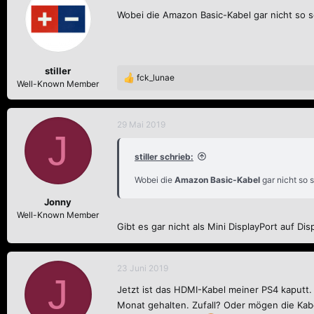
Wobei die Amazon Basic-Kabel gar nicht so sc
stiller
fck_lunae
R
Well-Known Member
e
a
k
29 Mai 2019
J
t
i
stiller schrieb:
o
n
Wobei die
Amazon Basic-Kabel
gar nicht so s
e
n
Jonny
:
Well-Known Member
Gibt es gar nicht als Mini DisplayPort auf Di
23 Juni 2019
J
Jetzt ist das HDMI-Kabel meiner PS4 kaputt.
Monat gehalten. Zufall? Oder mögen die Kab