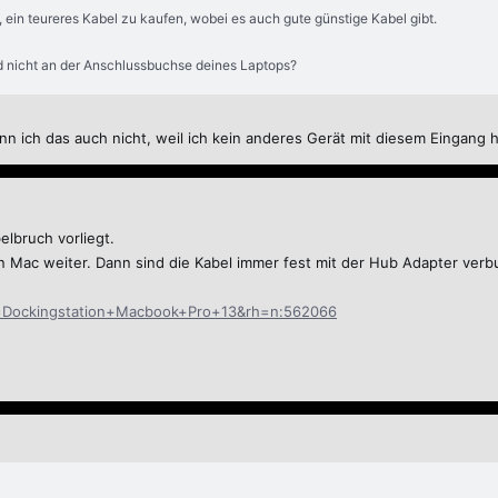
 ein teureres Kabel zu kaufen, wobei es auch gute günstige Kabel gibt.
nd nicht an der Anschlussbuchse deines Laptops?
kann ich das auch nicht, weil ich kein anderes Gerät mit diesem Eingang 
elbruch vorliegt.
 den Mac weiter. Dann sind die Kabel immer fest mit der Hub Adapter v
?k=Dockingstation+Macbook+Pro+13&rh=n:562066