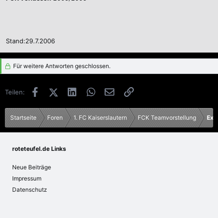
Stand:29.7.2006
Für weitere Antworten geschlossen.
Facebook
X (Twitter)
LinkedIn
WhatsApp
E-Mail
Link
Teilen:
Startseite
Foren
1. FC Kaiserslautern
FCK Teamvorstellung
Ex 
roteteufel.de Links
Neue Beiträge
Impressum
Datenschutz