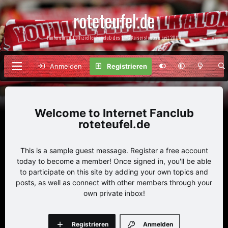
roteteufel.de
Fanforum und offizieller Fanclub des 1. FC Kaiserslautern seit 2004
Anmelden
Registrieren
Internet Fanclub
roteteufel.de
This is a sample guest message. Register a free account
today to become a member! Once signed in, you'll be able
to participate on this site by adding your own topics and
posts, as well as connect with other members through your
own private inbox!
Registrieren
Anmelden