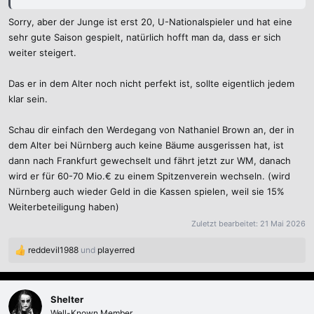
Sorry, aber der Junge ist erst 20, U-Nationalspieler und hat eine
sehr gute Saison gespielt, natürlich hofft man da, dass er sich
weiter steigert.
Das er in dem Alter noch nicht perfekt ist, sollte eigentlich jedem
klar sein.
Schau dir einfach den Werdegang von Nathaniel Brown an, der in
dem Alter bei Nürnberg auch keine Bäume ausgerissen hat, ist
dann nach Frankfurt gewechselt und fährt jetzt zur WM, danach
wird er für 60-70 Mio.€ zu einem Spitzenverein wechseln. (wird
Nürnberg auch wieder Geld in die Kassen spielen, weil sie 15%
Weiterbeteiligung haben)
Zuletzt bearbeitet:
21 Mai 2026
reddevil1988
und
playerred
R
e
a
k
Shelter
t
Well-Known Member