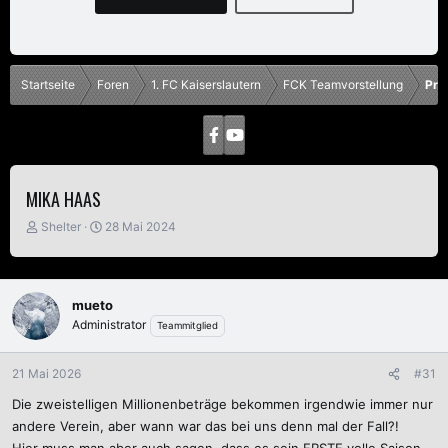
Startseite
Foren
1. FC Kaiserslautern
FCK Teamvorstellung
Pro
MIKA HAAS
E
E
Shelter
28 Mai 2024
r
r
s
s
t
t
e
e
mueto
l
l
Administrator
Teammitglied
l
l
e
t
r
a
21 Mai 2026
#31
m
Die zweistelligen Millionenbeträge bekommen irgendwie immer nur
andere Verein, aber wann war das bei uns denn mal der Fall?!