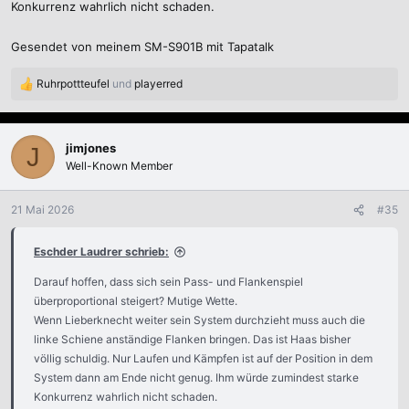
Konkurrenz wahrlich nicht schaden.
Gesendet von meinem SM-S901B mit Tapatalk
Ruhrpottteufel
und
playerred
R
e
a
k
jimjones
J
t
Well-Known Member
i
o
n
21 Mai 2026
#35
e
n
Eschder Laudrer schrieb:
:
Darauf hoffen, dass sich sein Pass- und Flankenspiel
überproportional steigert? Mutige Wette.
Wenn Lieberknecht weiter sein System durchzieht muss auch die
linke Schiene anständige Flanken bringen. Das ist Haas bisher
völlig schuldig. Nur Laufen und Kämpfen ist auf der Position in dem
System dann am Ende nicht genug. Ihm würde zumindest starke
Konkurrenz wahrlich nicht schaden.