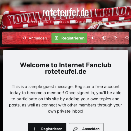
roteteufel.de
Fanforum und offizieller Fanclub des 1. FC Kaiserslautern seit 2004
Anmelden
Registrieren
Internet Fanclub
roteteufel.de
This is a sample guest message. Register a free account
today to become a member! Once signed in, you'll be able
to participate on this site by adding your own topics and
posts, as well as connect with other members through your
own private inbox!
Registrieren
Anmelden