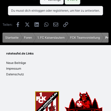
t
i
Du musst dich einloggen oder registrieren, um hier zu antworten.
o
n
e
Facebook
X (Twitter)
LinkedIn
WhatsApp
E-Mail
Link
Teilen:
n
:
Startseite
Foren
1. FC Kaiserslautern
FCK Teamvorstellung
Pro
roteteufel.de Links
Neue Beiträge
Impressum
Datenschutz