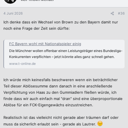
i
o
n
4 Juni 2026
#36
e
Ich denke dass ein Wechsel von Brown zu den Bayern damit nur
n
:
noch eine Frage der Zeit sein dürfte:
FC Bayern wohl mit Nationalspieler einig
Die Münchner wollen offenbar einen Leistungsträger eines Bundesliga-
Konkurrenten verpflichten – jetzt könnte alles ganz schnell gehen.
www.t-online.de
Ich würde mich keinesfalls beschweren wenn ein beträchtlicher
Teil dieser Ablösesumme dann danach in eine anschließende
Verpflichtung von Haas zu den Gummiadlern fließen würde, ich
finde dass wir auch einfach mal "dran" sind eine überproportionale
Ablöse für ein FCK-Eigengewächs einzustreichen.
Realistisch ist das vielleicht nicht gerade aber träumen darf oder
muss da sicherlich erlaubt sein - gerade als Lautrer.