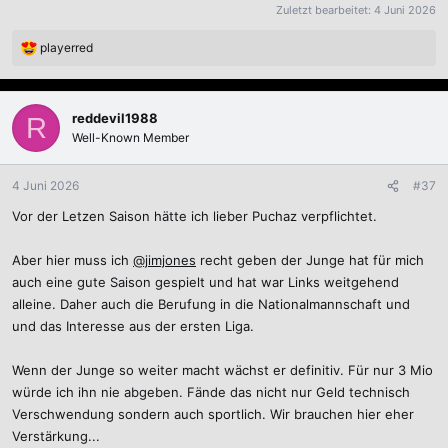
Zuletzt bearbeitet:
4 Juni 2026
playerred
R
e
a
k
reddevil1988
R
t
Well-Known Member
i
o
n
4 Juni 2026
#37
e
Vor der Letzen Saison hätte ich lieber Puchaz verpflichtet.
n
:
Aber hier muss ich
@jimjones
recht geben der Junge hat für mich
auch eine gute Saison gespielt und hat war Links weitgehend
alleine. Daher auch die Berufung in die Nationalmannschaft und
und das Interesse aus der ersten Liga.
Wenn der Junge so weiter macht wächst er definitiv. Für nur 3 Mio
würde ich ihn nie abgeben. Fände das nicht nur Geld technisch
Verschwendung sondern auch sportlich. Wir brauchen hier eher
Verstärkung...