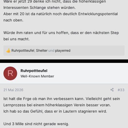
Wäre er jetzt 29 denke ich nicht, dass die höherklassigen
Interessenten Schlange stehen würden.
Aber mit 20 ist da natürlich noch deutlich Entwicklungspotential
nach oben.
Würde ihm raten und für uns hoffen, dass er den nächsten Step
bei uns macht.
Ruhrpottteufel
,
Shelter
und
playerred
R
e
a
k
Ruhrpottteufel
R
t
Well-Known Member
i
o
n
21 Mai 2026
#33
e
Ist halt die Frge ob man ihn verbessern kann. Vielleicht geht sein
n
:
Lernprozess bei einem höherklassigen Verein besser voran.
Ich hab so das Gefühl, dass er in Lautern stagnieren wird.
Und 3 Mille sind nicht gerade wenig.