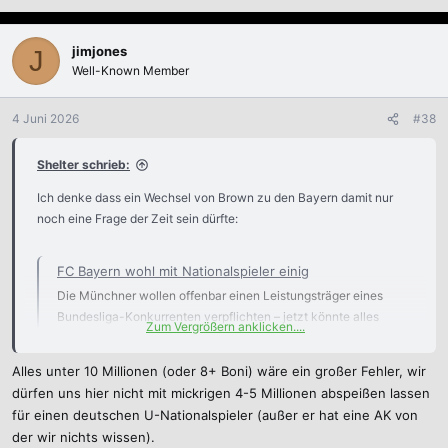
jimjones
J
Well-Known Member
4 Juni 2026
#38
Shelter schrieb:
Ich denke dass ein Wechsel von Brown zu den Bayern damit nur
noch eine Frage der Zeit sein dürfte:
FC Bayern wohl mit Nationalspieler einig
Die Münchner wollen offenbar einen Leistungsträger eines
Bundesliga-Konkurrenten verpflichten – jetzt könnte alles
Zum Vergrößern anklicken....
ganz schnell gehen.
www.t-online.de
Alles unter 10 Millionen (oder 8+ Boni) wäre ein großer Fehler, wir
dürfen uns hier nicht mit mickrigen 4-5 Millionen abspeißen lassen
für einen deutschen U-Nationalspieler (außer er hat eine AK von
Ich würde mich keinesfalls beschweren wenn ein beträchtlicher
der wir nichts wissen).
Teil dieser Ablösesumme dann danach in eine anschließende