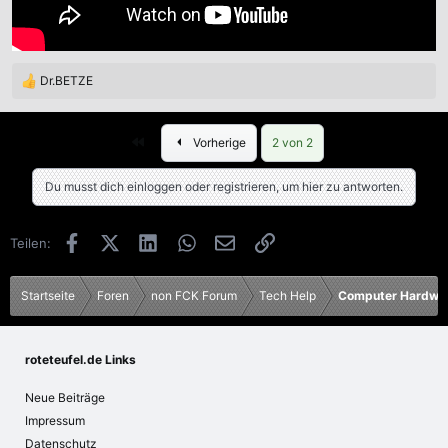
Dr.BETZE
R
e
a
Erste
k
Vorherige
2 von 2
t
i
Du musst dich einloggen oder registrieren, um hier zu antworten.
o
n
e
Facebook
X (Twitter)
LinkedIn
WhatsApp
E-Mail
Link
Teilen:
n
:
Startseite
Foren
non FCK Forum
Tech Help
Computer Hardwa
roteteufel.de Links
Neue Beiträge
Impressum
Datenschutz