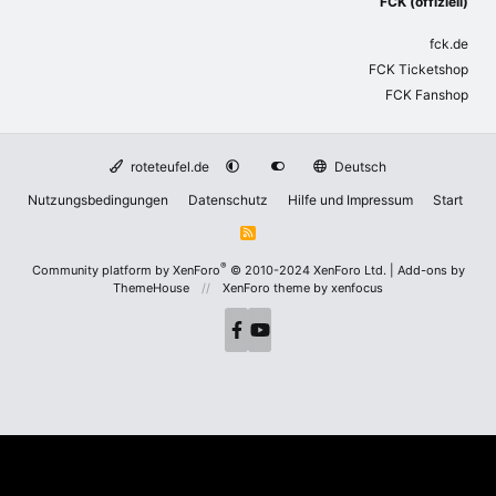
FCK (offiziell)
fck.de
FCK Ticketshop
FCK Fanshop
roteteufel.de
Deutsch
Nutzungsbedingungen
Datenschutz
Hilfe und Impressum
Start
R
S
S
®
Community platform by XenForo
© 2010-2024 XenForo Ltd.
|
Add-ons by
ThemeHouse
XenForo theme
by xenfocus