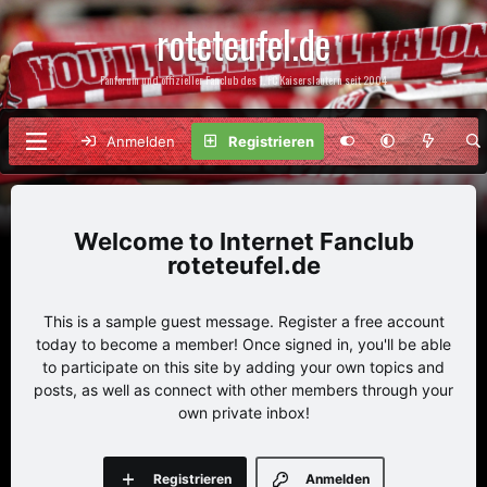
roteteufel.de
Fanforum und offizieller Fanclub des 1. FC Kaiserslautern seit 2004
Anmelden
Registrieren
Internet Fanclub
roteteufel.de
This is a sample guest message. Register a free account
today to become a member! Once signed in, you'll be able
to participate on this site by adding your own topics and
posts, as well as connect with other members through your
own private inbox!
Registrieren
Anmelden