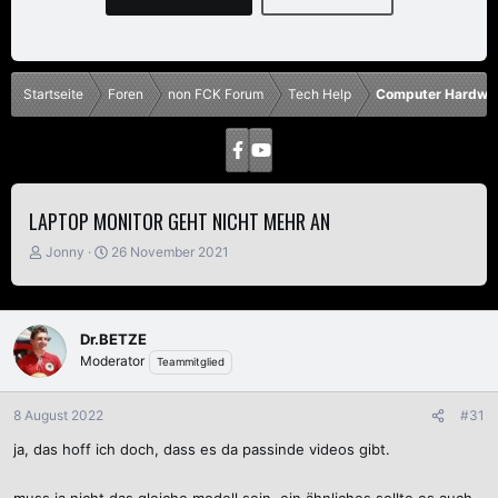
Startseite
Foren
non FCK Forum
Tech Help
Computer Hardwa
LAPTOP MONITOR GEHT NICHT MEHR AN
E
E
Jonny
26 November 2021
r
r
s
s
t
t
e
e
Dr.BETZE
l
l
Moderator
Teammitglied
l
l
e
t
r
a
8 August 2022
#31
m
ja, das hoff ich doch, dass es da passinde videos gibt.