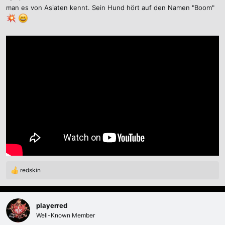
:
man es von Asiaten kennt. Sein Hund hört auf den Namen "Boom"
redskin
R
e
a
k
playerred
t
Well-Known Member
i