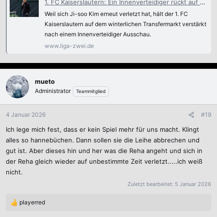
1. FC Kaiserslautern: Ein Innenverteidiger rückt auf der Pioritätenliste nach oben
Weil sich Ji-soo Kim erneut verletzt hat, hält der 1. FC
Kaiserslautern auf dem winterlichen Transfermarkt verstärkt
nach einem Innenverteidiger Ausschau.
www.liga-zwei.de
mueto
Administrator
Teammitglied
4 Januar 2026
#19
Ich lege mich fest, dass er kein Spiel mehr für uns macht. Klingt
alles so hannebüchen. Dann sollen sie die Leihe abbrechen und
gut ist. Aber dieses hin und her was die Reha angeht und sich in
der Reha gleich wieder auf unbestimmte Zeit verletzt.....ich weiß
nicht.
Zuletzt bearbeitet:
5 Januar 2026
playerred
R
e