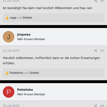
22 Juli 2025
#2
e
Ist bestätigt! Na dann mal herzlich Willkommen und hau rein
n
:
vega
und
Shelter
R
e
a
k
jimjones
J
t
Well-Known Member
i
o
n
22 Juli 2025
#3
e
Herzlich willkommen, hoffentlich kann er die hohen Erwartungen
n
:
erfüllen.
Pattelinho
und
Shelter
R
e
a
k
Pattelinho
P
t
Well-Known Member
i
o
n
22 Juli 2025
#4