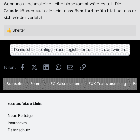
Wenn man nochmal eine Leihe hinbekommt wäre es toll. Die
n
:
Gründe können auch die sein, dass Brentford befürchtet hat das er
sich wieder verletzt.
Shelter
R
e
a
k
Du musst dich einloggen oder registrieren, um hier zu antworten.
t
i
o
Facebook
X (Twitter)
LinkedIn
WhatsApp
E-Mail
Link
Teilen:
n
e
n
Startseite
Foren
1. FC Kaiserslautern
FCK Teamvorstellung
Pro
:
roteteufel.de Links
Neue Beiträge
Impressum
Datenschutz