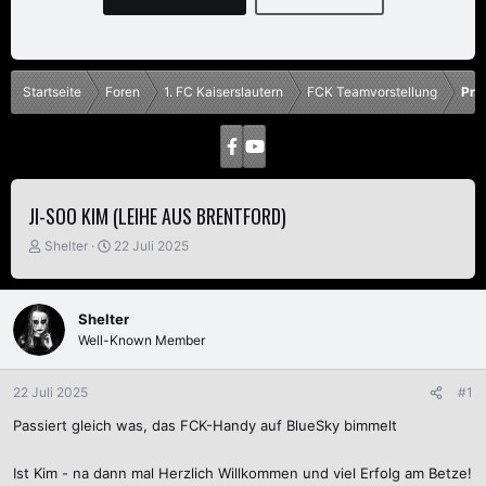
Startseite
Foren
1. FC Kaiserslautern
FCK Teamvorstellung
Pro
JI-SOO KIM (LEIHE AUS BRENTFORD)
E
E
Shelter
22 Juli 2025
r
r
s
s
t
t
Shelter
e
e
Well-Known Member
l
l
l
l
e
t
22 Juli 2025
#1
r
a
m
Passiert gleich was, das FCK-Handy auf BlueSky bimmelt
Ist Kim - na dann mal Herzlich Willkommen und viel Erfolg am Betze!