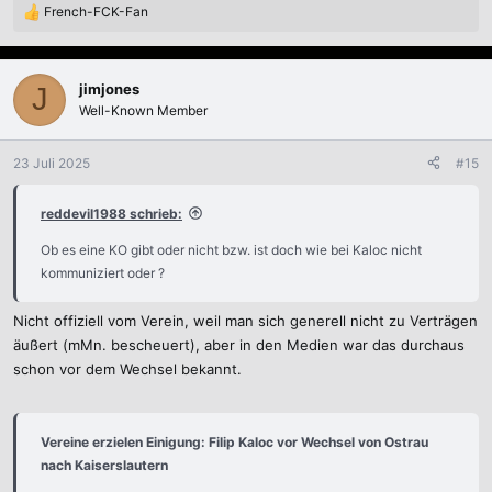
French-FCK-Fan
R
e
a
k
jimjones
J
t
Well-Known Member
i
o
n
23 Juli 2025
#15
e
n
reddevil1988 schrieb:
:
Ob es eine KO gibt oder nicht bzw. ist doch wie bei Kaloc nicht
kommuniziert oder ?
Nicht offiziell vom Verein, weil man sich generell nicht zu Verträgen
äußert (mMn. bescheuert), aber in den Medien war das durchaus
schon vor dem Wechsel bekannt.
Vereine erzielen Einigung: Filip Kaloc vor Wechsel von Ostrau
nach Kaiserslautern