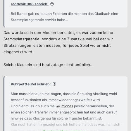
reddevil1988 schrieb:
Bei Ranos gab es ja auch Experten die meinten das Gladbach eine
Stammplatzgarantie erwirkt habe...
Das wurde so in den Medien berichtet, es war zudem keine
Stammplatzgarantie, sondern eine Zusatzklausel bei der wir
Strafzahlungen leisten müssen, für jedes Spiel wo er nicht
eingesetzt wird.
Solche Klauseln sind heutzutage nicht unüblich...
Ruhrpottteufel schrieb:
Man muss hier auch mal sagen, dass die Scouting Abteilung wohl
besser funktioniert als immer wieder angezweifelt wird.
Und hier muss ich auch mal
@jimjones
positiv herausheben, der
einen solchen Transfer immer angesprochen hat und auch darauf
hinwies dass Klos genau für solche Transfer bekannt ist.
Klar noch hat er nix gezeigt und ich hoffe er hält dass was man sich
von ihm verspricht. Und am Ende der Leihe kann man immer noch