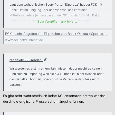
Laut dem tschechischen Sport-Portal "iSport.cz" hat der FCK mit
Banik Ostrau Einigung über den Wechsel des zentralen
Mittelfeldspielers (einsetzbar auf der "6" und der "8") Filip Kaloc
erzielt. Der 23-Jährige soll zunächst bis zum Saisonende
Zum Vergrößern anklicken....
ausgeliehen werden und der FCK darüber hinaus eine Kaufoption
erhalten.
FCK macht Angebot für Filip Kaloc von Banik Ostrau (iSport.cz) - Der Betze brennt
www.der-betze-brennt.de
reddevil1988 schrieb:
Wir werden es erst im einem Jahr wissen, davor macht es keinen
Sinn sich zu Empörung weil die KO zu hoch ist, nicht existiert oder
das Gehalt zu hoch ist, oder sonstige Vetragsbestandteile nicht
passen...
Es gibt sehr wahrscheinlich keine KO, ansonsten hätten wir das
durch die englische Presse schon längst erfahren.