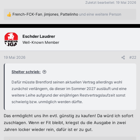
Zuletzt bearbeitet:
19 Mai 2026
French-FCK-Fan
,
jimjones
,
Pattelinho
und eine weitere Person
R
e
a
k
Eschder Laudrer
t
Well-Known Member
i
o
n
19 Mai 2026
#22
e
n
Shelter schrieb:
:
Dafür müsste Brentford seinen aktuellen Vertrag allerdings wohl
zunächst verlängern, da dieser im Sommer 2027 ausläuft und eine
weitere Leihe aufgrund der einjährigen Restvertragslaufzeit sonst
schwierig bzw. unmöglich werden dürfte.
Das ermöglicht uns ihn evtl. günstig zu kaufen! Da würd ich sofort
zuschlagen. Wenn er Fit bleibt, kriegst du die Ausgabe in zwei
Jahren locker wieder rein, dafür ist er zu gut.