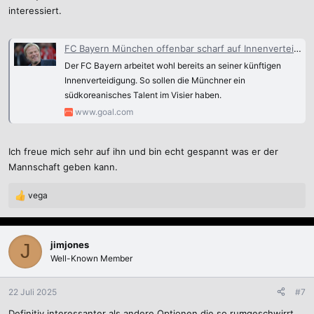
interessiert.
FC Bayern München offenbar scharf auf Innenverteidiger Ji-soo Kim von Seongnam FC | Goal.com Deutschland
Der FC Bayern arbeitet wohl bereits an seiner künftigen
Innenverteidigung. So sollen die Münchner ein
südkoreanisches Talent im Visier haben.
www.goal.com
Ich freue mich sehr auf ihn und bin echt gespannt was er der
Mannschaft geben kann.
vega
R
e
a
k
jimjones
J
t
Well-Known Member
i
o
n
22 Juli 2025
#7
e
Definitiv interessanter als andere Optionen die so rumgeschwirrt
n