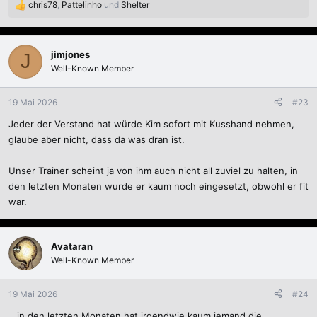
chris78
,
Pattelinho
und
Shelter
R
e
a
k
jimjones
J
t
Well-Known Member
i
o
n
19 Mai 2026
#23
e
Jeder der Verstand hat würde Kim sofort mit Kusshand nehmen,
n
:
glaube aber nicht, dass da was dran ist.
Unser Trainer scheint ja von ihm auch nicht all zuviel zu halten, in
den letzten Monaten wurde er kaum noch eingesetzt, obwohl er fit
war.
Avataran
Well-Known Member
19 Mai 2026
#24
...in den letzten Monaten hat irgendwie kaum jemand die