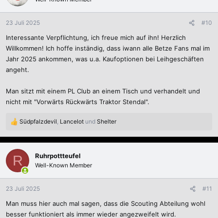
i
o
n
23 Juli 2025
#10
e
Interessante Verpflichtung, ich freue mich auf ihn! Herzlich
n
:
Willkommen! Ich hoffe inständig, dass iwann alle Betze Fans mal im
Jahr 2025 ankommen, was u.a. Kaufoptionen bei Leihgeschäften
angeht.
Man sitzt mit einem PL Club an einem Tisch und verhandelt und
nicht mit "Vorwärts Rückwärts Traktor Stendal".
Südpfalzdevil
,
Lancelot
und
Shelter
R
e
a
k
Ruhrpottteufel
R
t
Well-Known Member
i
o
n
23 Juli 2025
#11
e
Man muss hier auch mal sagen, dass die Scouting Abteilung wohl
n
:
besser funktioniert als immer wieder angezweifelt wird.