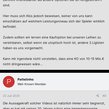
:
sind.
Hier muss sich Klos jedoch beweisen, keiner von uns kann
einschätzen auf welchem Leistungsniveau sich der Spieler wirklich
befindet.
Zudem sollten wir lernen eine Kaufoption bei unseren Leihen zu
vereinbaren, selbst wenn sie utoptisch hoch ist, andere 2.Ligisten
haben es uns vorgemacht.
Kann mir irgendwie nicht vorstellen, dass eine KO von 10-15 Mio.€
nicht dringewesen wäre...
Pattelinho
P
Well-Known Member
22 Juli 2025
#8
Die Aussagekraft solcher Videos ist natürlich immer sehr begrenzt,
aber er hat mit seinen 20 Jahren schon eine bemerkenswerte