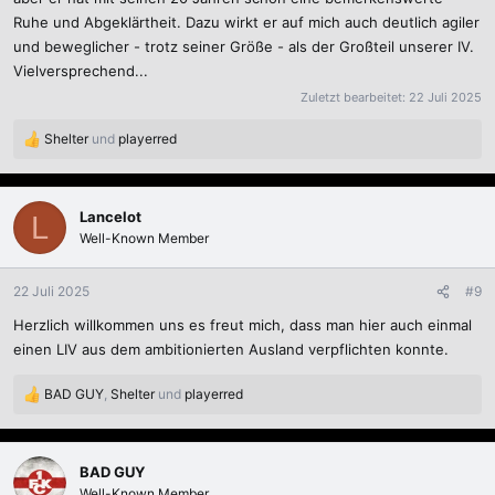
Ruhe und Abgeklärtheit. Dazu wirkt er auf mich auch deutlich agiler
und beweglicher - trotz seiner Größe - als der Großteil unserer IV.
Vielversprechend...
Zuletzt bearbeitet:
22 Juli 2025
Shelter
und
playerred
R
e
a
k
Lancelot
L
t
Well-Known Member
i
o
n
22 Juli 2025
#9
e
Herzlich willkommen uns es freut mich, dass man hier auch einmal
n
:
einen LIV aus dem ambitionierten Ausland verpflichten konnte.
BAD GUY
,
Shelter
und
playerred
R
e
a
k
BAD GUY
t
Well-Known Member