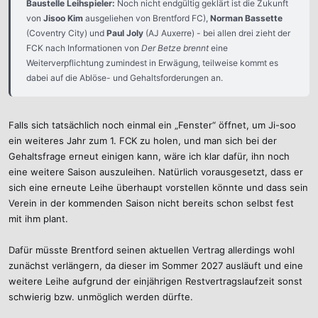
Baustelle Leihspieler:
Noch nicht endgültig geklärt ist die Zukunft
von
Jisoo Kim
ausgeliehen von Brentford FC),
Norman Bassette
(Coventry City) und
Paul Joly
(AJ Auxerre) - bei allen drei zieht der
FCK nach Informationen von
Der Betze brennt
eine
Weiterverpflichtung zumindest in Erwägung, teilweise kommt es
dabei auf die Ablöse- und Gehaltsforderungen an.
Falls sich tatsächlich noch einmal ein „Fenster“ öffnet, um Ji-soo
ein weiteres Jahr zum 1. FCK zu holen, und man sich bei der
Gehaltsfrage erneut einigen kann, wäre ich klar dafür, ihn noch
eine weitere Saison auszuleihen. Natürlich vorausgesetzt, dass er
sich eine erneute Leihe überhaupt vorstellen könnte und dass sein
Verein in der kommenden Saison nicht bereits schon selbst fest
mit ihm plant.
Dafür müsste Brentford seinen aktuellen Vertrag allerdings wohl
zunächst verlängern, da dieser im Sommer 2027 ausläuft und eine
weitere Leihe aufgrund der einjährigen Restvertragslaufzeit sonst
schwierig bzw. unmöglich werden dürfte.