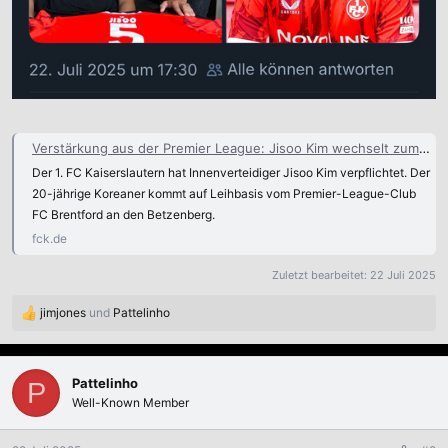
Verstärkung aus der Premier League: Jisoo Kim wechselt zum FCK - 1.FC Kaiserslautern
Der 1. FC Kaiserslautern hat Innenverteidiger Jisoo Kim verpflichtet. Der
20-jährige Koreaner kommt auf Leihbasis vom Premier-League-Club
FC Brentford an den Betzenberg.
fck.de
Zuletzt bearbeitet:
22 Juli 2025
jimjones
und
Pattelinho
R
e
a
k
Pattelinho
P
t
Well-Known Member
i
o
n