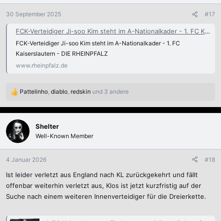
o
n
30 September 2025
#17
e
n
FCK-Verteidiger Ji-soo Kim steht im A-Nationalkader - 1. FC Kaiserslautern
:
FCK-Verteidiger Ji-soo Kim steht im A-Nationalkader - 1. FC
Kaiserslautern - DIE RHEINPFALZ
www.rheinpfalz.de
Pattelinho
,
diablo
,
redskin
und 3 andere
R
e
a
k
Shelter
t
Well-Known Member
i
o
n
4 Januar 2026
#18
e
Ist leider verletzt aus England nach KL zurückgekehrt und fällt
n
:
offenbar weiterhin verletzt aus, Klos ist jetzt kurzfristig auf der
Suche nach einem weiteren Innenverteidiger für die Dreierkette.