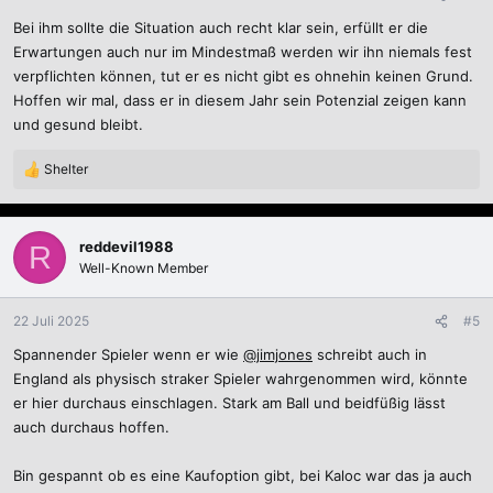
e
Bei ihm sollte die Situation auch recht klar sein, erfüllt er die
n
:
Erwartungen auch nur im Mindestmaß werden wir ihn niemals fest
verpflichten können, tut er es nicht gibt es ohnehin keinen Grund.
Hoffen wir mal, dass er in diesem Jahr sein Potenzial zeigen kann
und gesund bleibt.
Shelter
R
e
a
k
reddevil1988
R
t
Well-Known Member
i
o
n
22 Juli 2025
#5
e
Spannender Spieler wenn er wie
@jimjones
schreibt auch in
n
:
England als physisch straker Spieler wahrgenommen wird, könnte
er hier durchaus einschlagen. Stark am Ball und beidfüßig lässt
auch durchaus hoffen.
Bin gespannt ob es eine Kaufoption gibt, bei Kaloc war das ja auch