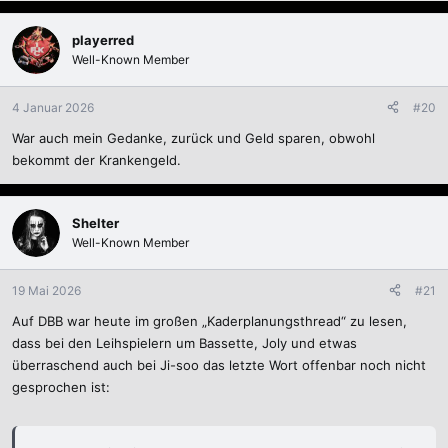
a
k
playerred
t
Well-Known Member
i
o
n
4 Januar 2026
#20
e
War auch mein Gedanke, zurück und Geld sparen, obwohl
n
:
bekommt der Krankengeld.
Shelter
Well-Known Member
19 Mai 2026
#21
Auf DBB war heute im großen „Kaderplanungsthread“ zu lesen,
dass bei den Leihspielern um Bassette, Joly und etwas
überraschend auch bei Ji-soo das letzte Wort offenbar noch nicht
gesprochen ist: