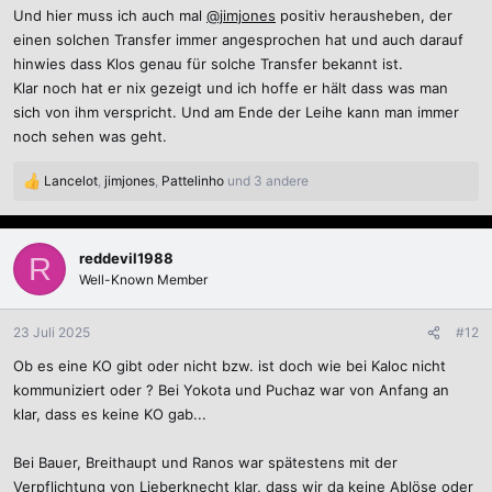
Und hier muss ich auch mal
@jimjones
positiv herausheben, der
einen solchen Transfer immer angesprochen hat und auch darauf
hinwies dass Klos genau für solche Transfer bekannt ist.
Klar noch hat er nix gezeigt und ich hoffe er hält dass was man
sich von ihm verspricht. Und am Ende der Leihe kann man immer
noch sehen was geht.
Lancelot
,
jimjones
,
Pattelinho
und 3 andere
R
e
a
k
reddevil1988
R
t
Well-Known Member
i
o
n
23 Juli 2025
#12
e
Ob es eine KO gibt oder nicht bzw. ist doch wie bei Kaloc nicht
n
:
kommuniziert oder ? Bei Yokota und Puchaz war von Anfang an
klar, dass es keine KO gab...
Bei Bauer, Breithaupt und Ranos war spätestens mit der
Verpflichtung von Lieberknecht klar, dass wir da keine Ablöse oder