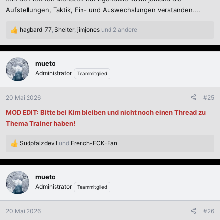
Aufstellungen, Taktik, Ein- und Auswechslungen verstanden....
hagbard_77
,
Shelter
,
jimjones
und 2 andere
R
e
a
k
mueto
t
Administrator
Teammitglied
i
o
n
20 Mai 2026
#25
e
MOD EDIT: Bitte bei Kim bleiben und nicht noch einen Thread zu
n
:
Thema Trainer haben!
Südpfalzdevil
und
French-FCK-Fan
R
e
a
k
mueto
t
Administrator
Teammitglied
i
o
n
20 Mai 2026
#26
e