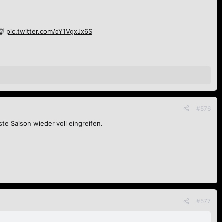
👹
pic.twitter.com/oY1VgxJx6S
#576
ste Saison wieder voll eingreifen.
#577