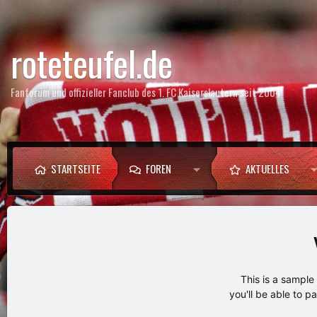
roteteufel.de
Fanforum und offizieller Fanclub des 1. FC Kaiserslautern seit 2004
STARTSEITE
FOREN
AKTUELLES
This is a sampl
you'll be able to p