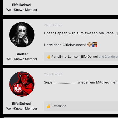
n
EifelDeiwel
:
Well-Known Member
24 Juli 2022
Unser Capitan wird zum zweiten Mal Papa, Qu
Herzlichen Glückwunsch!
Shelter
Pattelinho
,
Larilson
,
EifelDeiwel
und 2 andere
R
Well-Known Member
e
a
k
25 Juli 2022
t
Super,......................wieder ein Mitglied m
i
o
n
e
n
EifelDeiwel
:
Pattelinho
R
Well-Known Member
e
a