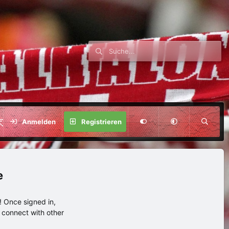
SPENDE
Anmelden
Registrieren
e
 Once signed in,
s connect with other