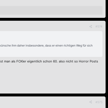
#574
ch wünsche ihm daher insbesondere, dass er einen richtigen Weg für sich
st man als FCKler eigentlich schon 60. also nicht so Horror Posts
#575