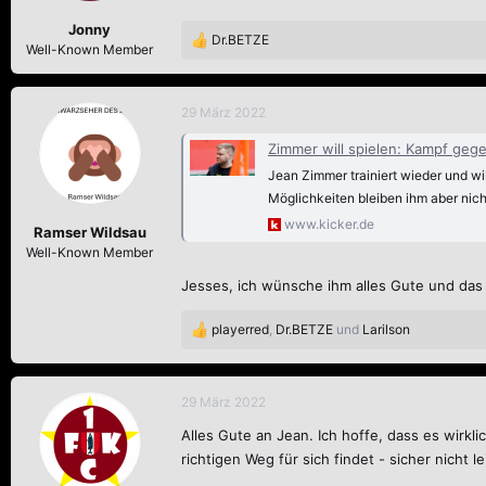
Jonny
Dr.BETZE
R
Well-Known Member
e
a
k
29 März 2022
t
i
Zimmer will spielen: Kampf gege
o
Jean Zimmer trainiert wieder und wil
n
Möglichkeiten bleiben ihm aber nich
e
n
www.kicker.de
Ramser Wildsau
:
Well-Known Member
Jesses, ich wünsche ihm alles Gute und da
playerred
,
Dr.BETZE
und
Larilson
R
e
a
k
29 März 2022
t
Alles Gute an Jean. Ich hoffe, dass es wirkli
i
o
richtigen Weg für sich findet - sicher nicht le
n