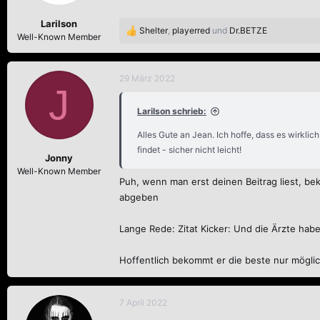
e
n
Larilson
:
Shelter
,
playerred
und
Dr.BETZE
R
Well-Known Member
e
a
k
29 März 2022
J
t
i
Larilson schrieb:
o
n
Alles Gute an Jean. Ich hoffe, dass es wirklich
e
findet - sicher nicht leicht!
n
Jonny
:
Well-Known Member
Puh, wenn man erst deinen Beitrag liest, bek
abgeben
Lange Rede: Zitat Kicker: Und die Ärzte haben
Hoffentlich bekommt er die beste nur mögli
7 April 2022