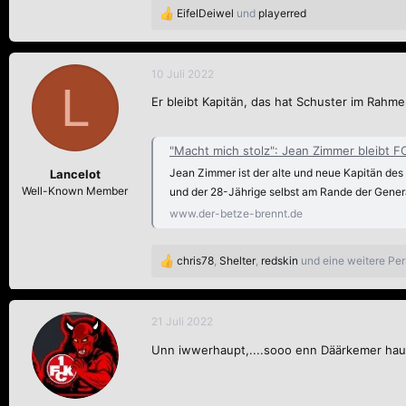
EifelDeiwel
und
playerred
R
e
a
k
10 Juli 2022
L
t
Er bleibt Kapitän, das hat Schuster im Rahme
i
o
n
"Macht mich stolz": Jean Zimmer bleibt F
e
n
Jean Zimmer ist der alte und neue Kapitän des 
Lancelot
:
Well-Known Member
und der 28-Jährige selbst am Rande der Gener
www.der-betze-brennt.de
chris78
,
Shelter
,
redskin
und eine weitere Pe
R
e
a
k
21 Juli 2022
t
i
Unn iwwerhaupt,....sooo enn Däärkemer haut
o
n
e