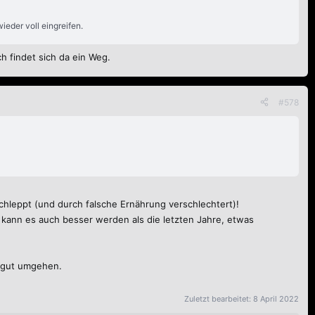
ieder voll eingreifen.
h findet sich da ein Weg.
#578
 schleppt (und durch falsche Ernährung verschlechtert)!
o kann es auch besser werden als die letzten Jahre, etwas
s gut umgehen.
Zuletzt bearbeitet:
8 April 2022