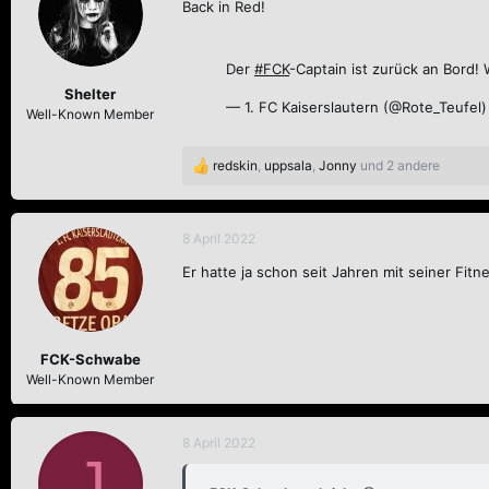
Back in Red!
Der
#FCK
-Captain ist zurück an Bord
Shelter
— 1. FC Kaiserslautern (@Rote_Teufel
Well-Known Member
redskin
,
uppsala
,
Jonny
und 2 andere
R
e
a
k
8 April 2022
t
Er hatte ja schon seit Jahren mit seiner Fitn
i
o
n
e
n
FCK-Schwabe
:
Well-Known Member
8 April 2022
J