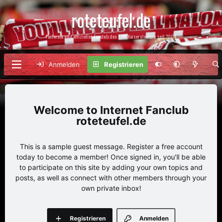
roteteufel.de
Fanforum und offizieller Fanclub des 1. FC Kaiserslautern seit 2004
Anmelden
Registrieren
Internet Fanclub
roteteufel.de
This is a sample guest message. Register a free account
today to become a member! Once signed in, you'll be able
to participate on this site by adding your own topics and
posts, as well as connect with other members through your
own private inbox!
Registrieren
Anmelden