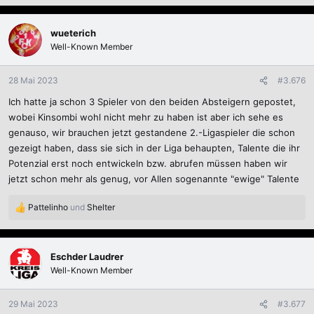
e
a
k
wueterich
t
Well-Known Member
i
o
n
28 Mai 2023
#3.676
e
Ich hatte ja schon 3 Spieler von den beiden Absteigern gepostet,
n
:
wobei Kinsombi wohl nicht mehr zu haben ist aber ich sehe es
genauso, wir brauchen jetzt gestandene 2.-Ligaspieler die schon
gezeigt haben, dass sie sich in der Liga behaupten, Talente die ihr
Potenzial erst noch entwickeln bzw. abrufen müssen haben wir
jetzt schon mehr als genug, vor Allen sogenannte "ewige" Talente
Pattelinho
und
Shelter
R
e
a
k
Eschder Laudrer
t
Well-Known Member
i
o
n
29 Mai 2023
#3.677
e