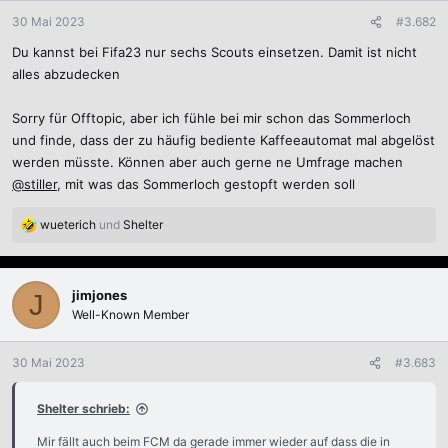
n
30 Mai 2023
#3.682
e
Du kannst bei Fifa23 nur sechs Scouts einsetzen. Damit ist nicht
n
:
alles abzudecken
Sorry für Offtopic, aber ich fühle bei mir schon das Sommerloch
und finde, dass der zu häufig bediente Kaffeeautomat mal abgelöst
werden müsste. Können aber auch gerne ne Umfrage machen
@stiller
, mit was das Sommerloch gestopft werden soll
wueterich
und
Shelter
R
e
a
k
jimjones
J
t
Well-Known Member
i
o
n
30 Mai 2023
#3.683
e
n
Shelter schrieb:
:
Mir fällt auch beim FCM da gerade immer wieder auf dass die in