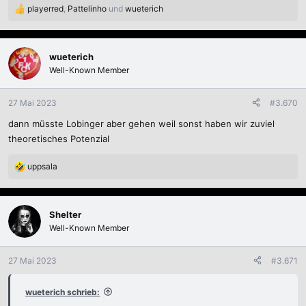
playerred
,
Pattelinho
und
wueterich
R
e
a
k
wueterich
t
Well-Known Member
i
o
n
27 Mai 2023
#3.670
e
dann müsste Lobinger aber gehen weil sonst haben wir zuviel
n
:
theoretisches Potenzial
uppsala
R
e
a
k
Shelter
t
Well-Known Member
i
o
n
27 Mai 2023
#3.671
e
n
wueterich schrieb:
: