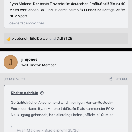
Ryan Malone: Der beste Einwerfer im deutschen Profifußball! Bis zu 40
Meter wirft er den Ball und ist damit beim VfB Lübeck ne richtige Waffe.
NDR Sport
de-de.facebook.com
wueterich
,
EifelDeiwel
und
Dr.BETZE
R
e
a
k
jimjones
J
t
Well-Known Member
i
o
n
30 Mai 2023
#3.680
e
n
Shelter schrieb:
:
Gerüchteküche: Anscheinend wird in einigen Hansa-Rostock-
Foren der Name Ryan Malone (ablösefrei) als kommender FCK-
Neuzugang gehandelt, hab allerdings keine „offizielle“ Quelle:
Ryan Malone - Spielerprofil 25/26