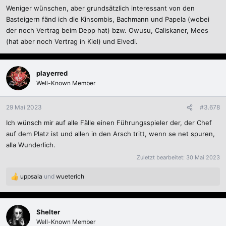
Weniger wünschen, aber grundsätzlich interessant von den
n
:
Basteigern fänd ich die Kinsombis, Bachmann und Papela (wobei
der noch Vertrag beim Depp hat) bzw. Owusu, Caliskaner, Mees
(hat aber noch Vertrag in Kiel) und Elvedi.
playerred
Well-Known Member
29 Mai 2023
#3.678
Ich wünsch mir auf alle Fälle einen Führungsspieler der, der Chef
auf dem Platz ist und allen in den Arsch tritt, wenn se net spuren,
alla Wunderlich.
Zuletzt bearbeitet:
30 Mai 2023
uppsala
und
wueterich
R
e
a
k
Shelter
t
Well-Known Member
i