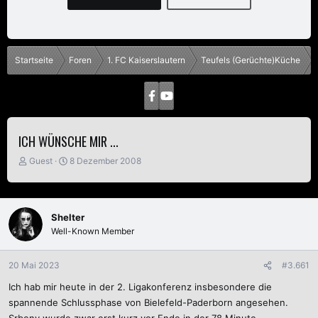
Startseite
Foren
1. FC Kaiserslautern
Teufels (Gerüchte)Küche
ICH WÜNSCHE MIR ...
E
E
Guest
8 Dezember 2008
r
r
s
s
t
t
e
e
Shelter
l
l
Well-Known Member
l
l
e
t
r
a
20 Mai 2023
#3.661
m
Ich hab mir heute in der 2. Ligakonferenz insbesondere die
spannende Schlussphase von Bielefeld-Paderborn angesehen.