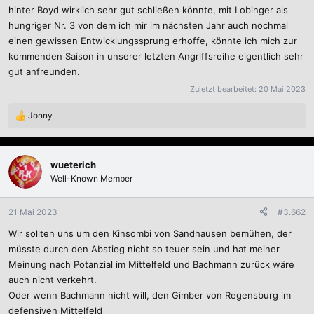
hinter Boyd wirklich sehr gut schließen könnte, mit Lobinger als
hungriger Nr. 3 von dem ich mir im nächsten Jahr auch nochmal
einen gewissen Entwicklungssprung erhoffe, könnte ich mich zur
kommenden Saison in unserer letzten Angriffsreihe eigentlich sehr
gut anfreunden.
Zuletzt bearbeitet:
20 Mai 2023
Jonny
R
e
a
k
wueterich
t
Well-Known Member
i
o
n
21 Mai 2023
#3.662
e
Wir sollten uns um den Kinsombi von Sandhausen bemühen, der
n
:
müsste durch den Abstieg nicht so teuer sein und hat meiner
Meinung nach Potanzial im Mittelfeld und Bachmann zurück wäre
auch nicht verkehrt.
Oder wenn Bachmann nicht will, den Gimber von Regensburg im
defensiven Mittelfeld