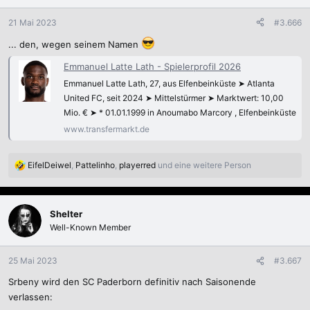
o
n
21 Mai 2023
#3.666
e
... den, wegen seinem Namen
n
:
Emmanuel Latte Lath - Spielerprofil 2026
Emmanuel Latte Lath, 27, aus Elfenbeinküste ➤ Atlanta
United FC, seit 2024 ➤ Mittelstürmer ➤ Marktwert: 10,00
Mio. € ➤ * 01.01.1999 in Anoumabo Marcory , Elfenbeinküste
www.transfermarkt.de
EifelDeiwel
,
Pattelinho
,
playerred
und eine weitere Person
R
e
a
k
Shelter
t
Well-Known Member
i
o
n
25 Mai 2023
#3.667
e
Srbeny wird den SC Paderborn definitiv nach Saisonende
n
:
verlassen: