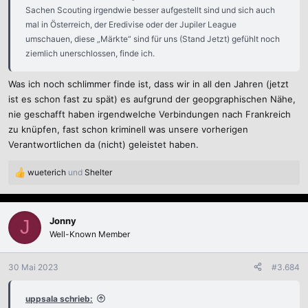
Sachen Scouting irgendwie besser aufgestellt sind und sich auch
mal in Österreich, der Eredivise oder der Jupiler League
umschauen, diese „Märkte“ sind für uns (Stand Jetzt) gefühlt noch
ziemlich unerschlossen, finde ich.
Was ich noch schlimmer finde ist, dass wir in all den Jahren (jetzt
ist es schon fast zu spät) es aufgrund der geopgraphischen Nähe,
nie geschafft haben irgendwelche Verbindungen nach Frankreich
zu knüpfen, fast schon kriminell was unsere vorherigen
Verantwortlichen da (nicht) geleistet haben.
wueterich
und
Shelter
R
e
a
k
Jonny
J
t
Well-Known Member
i
o
n
30 Mai 2023
#3.684
e
n
uppsala schrieb:
: