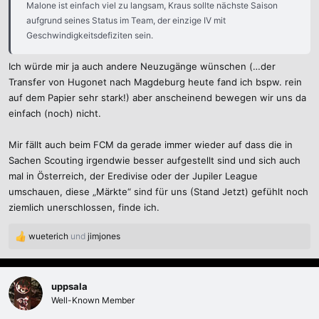
Malone ist einfach viel zu langsam, Kraus sollte nächste Saison
aufgrund seines Status im Team, der einzige IV mit
Geschwindigkeitsdefiziten sein.
Ich würde mir ja auch andere Neuzugänge wünschen (…der
Transfer von Hugonet nach Magdeburg heute fand ich bspw. rein
auf dem Papier sehr stark!) aber anscheinend bewegen wir uns da
einfach (noch) nicht.
Mir fällt auch beim FCM da gerade immer wieder auf dass die in
Sachen Scouting irgendwie besser aufgestellt sind und sich auch
mal in Österreich, der Eredivise oder der Jupiler League
umschauen, diese „Märkte“ sind für uns (Stand Jetzt) gefühlt noch
ziemlich unerschlossen, finde ich.
wueterich
und
jimjones
R
e
a
k
uppsala
t
Well-Known Member
i
o