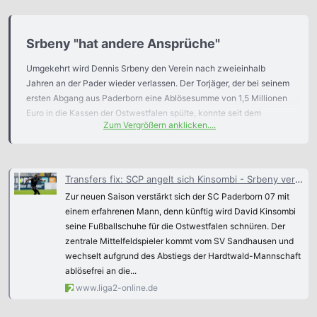
Srbeny "hat andere Ansprüche"​
Umgekehrt wird Dennis Srbeny den Verein nach zweieinhalb
Jahren an der Pader wieder verlassen. Der Torjäger, der bei seinem
ersten Abgang aus Paderborn eine Ablösesumme von 1,5 Millionen
Euro in die Kassen der Ostwestfalen spülte, konnte seit dem
Zum Vergrößern anklicken....
Trainerwechsel von Steffen Baumgart zu Lukas Kwasniok nicht
mehr an seine guten Leistungen anknüpfen, weil der Coach
zunehmend auf andere Spieler setzte. "Dennis hat andere
Ansprüche. Und wir haben neue Pläne und neue Ideen. Deshalb
Transfers fix: SCP angelt sich Kinsombi - Srbeny verlässt die Pader
gibt es keine gemeinsame Zukunft", erklärt Weber, der dem 29-
Zur neuen Saison verstärkt sich der SC Paderborn 07 mit
Jährigen kein neues Vertragsangebot unterbreiten wird, in der
einem erfahrenen Mann, denn künftig wird David Kinsombi
"Neuen Westfälischen".
seine Fußballschuhe für die Ostwestfalen schnüren. Der
zentrale Mittelfeldspieler kommt vom SV Sandhausen und
wechselt aufgrund des Abstiegs der Hardtwald-Mannschaft
ablösefrei an die...
www.liga2-online.de