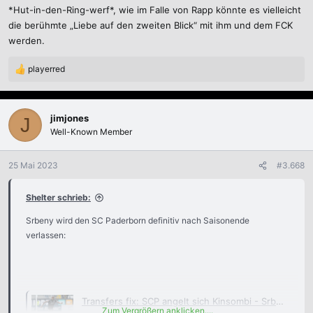
*Hut-in-den-Ring-werf*, wie im Falle von Rapp könnte es vielleicht
die berühmte „Liebe auf den zweiten Blick“ mit ihm und dem FCK
werden.
playerred
R
e
a
k
jimjones
J
t
Well-Known Member
i
o
n
25 Mai 2023
#3.668
e
n
Shelter schrieb:
:
Srbeny wird den SC Paderborn definitiv nach Saisonende
verlassen:
Transfers fix: SCP angelt sich Kinsombi - Srbeny verlässt die Pader
Zum Vergrößern anklicken....