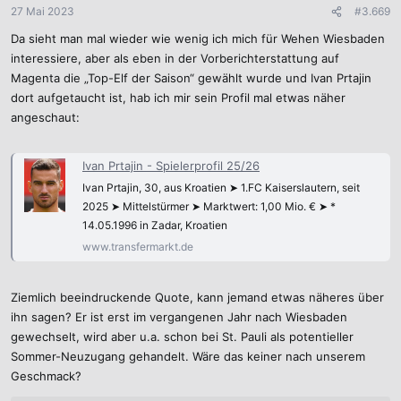
n
27 Mai 2023
#3.669
e
Da sieht man mal wieder wie wenig ich mich für Wehen Wiesbaden
n
:
interessiere, aber als eben in der Vorberichterstattung auf
Magenta die „Top-Elf der Saison“ gewählt wurde und Ivan Prtajin
dort aufgetaucht ist, hab ich mir sein Profil mal etwas näher
angeschaut:
Ivan Prtajin - Spielerprofil 25/26
Ivan Prtajin, 30, aus Kroatien ➤ 1.FC Kaiserslautern, seit
2025 ➤ Mittelstürmer ➤ Marktwert: 1,00 Mio. € ➤ *
14.05.1996 in Zadar, Kroatien
www.transfermarkt.de
Ziemlich beeindruckende Quote, kann jemand etwas näheres über
ihn sagen? Er ist erst im vergangenen Jahr nach Wiesbaden
gewechselt, wird aber u.a. schon bei St. Pauli als potentieller
Sommer-Neuzugang gehandelt. Wäre das keiner nach unserem
Geschmack?