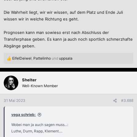
Die Wahrheit liegt, wir wir wissen, auf dem Platz und Ende Juli
wissen wir in welche Richtung es geht.
Prognosen kann man sowieso erst nach Abschluss der
Transferphase geben. Es kann ja auch noch sportlich schmerzhafte
Abgänge geben.
EifelDeiwel
,
Pattelinho
und
uppsala
R
e
a
k
Shelter
t
Well-Known Member
i
o
n
31 Mai 2023
#3.688
e
n
vega schrieb:
:
Wobei man ja auch sagen muss...:
Luthe, Durm, Rapp, Klement....