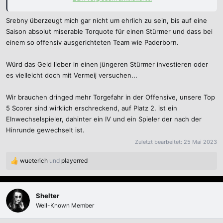
Zur neuen Saison verstärkt sich der SC Paderborn
07 mit einem erfahrenen Mann, denn künftig wird
Srebny überzeugt mich gar nicht um ehrlich zu sein, bis auf eine
David Kinsombi seine Fußballschuhe für die
Saison absolut miserable Torquote für einen Stürmer und dass bei
Ostwestfalen schnüren. Der zentrale
einem so offensiv ausgerichteten Team wie Paderborn.
Mittelfeldspieler kommt vom SV Sandhausen und
wechselt aufgrund des Abstiegs der Hardtwald-
Würd das Geld lieber in einen jüngeren Stürmer investieren oder
Mannschaft ablösefrei an die...
es vielleicht doch mit Vermeij versuchen...
www.liga2-online.de
Wir brauchen dringed mehr Torgefahr in der Offensive, unsere Top
*Hut-in-den-Ring-werf*, wie im Falle von Rapp könnte es vielleicht
5 Scorer sind wirklich erschreckend, auf Platz 2. ist ein
die berühmte „Liebe auf den zweiten Blick“ mit ihm und dem FCK
EInwechselspieler, dahinter ein IV und ein Spieler der nach der
werden.
Hinrunde gewechselt ist.
Zuletzt bearbeitet:
25 Mai 2023
wueterich
und
playerred
R
e
a
k
Shelter
t
Well-Known Member
i
o