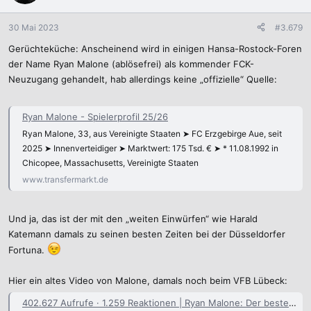
o
n
30 Mai 2023
#3.679
e
Gerüchteküche: Anscheinend wird in einigen Hansa-Rostock-Foren
n
:
der Name Ryan Malone (ablösefrei) als kommender FCK-
Neuzugang gehandelt, hab allerdings keine „offizielle“ Quelle:
Ryan Malone - Spielerprofil 25/26
Ryan Malone, 33, aus Vereinigte Staaten ➤ FC Erzgebirge Aue, seit
2025 ➤ Innenverteidiger ➤ Marktwert: 175 Tsd. € ➤ * 11.08.1992 in
Chicopee, Massachusetts, Vereinigte Staaten
www.transfermarkt.de
Und ja, das ist der mit den „weiten Einwürfen“ wie Harald
Katemann damals zu seinen besten Zeiten bei der Düsseldorfer
Fortuna.
Hier ein altes Video von Malone, damals noch beim VFB Lübeck:
402.627 Aufrufe · 1.259 Reaktionen | Ryan Malone: Der beste Einwerfer im deutschen Profifußball! Bis zu 40 Meter wirft er den Ball und ist damit beim VfB Lübeck ne richtige Waffe. NDR Sport | Zeiglers wunderbare Welt des Fußballs