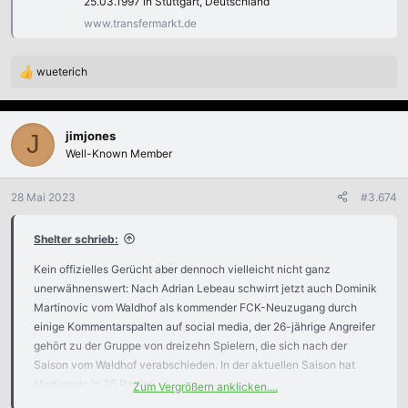
25.03.1997 in Stuttgart, Deutschland
www.transfermarkt.de
wueterich
R
e
a
k
jimjones
J
t
Well-Known Member
i
o
n
28 Mai 2023
#3.674
e
n
Shelter schrieb:
:
Kein offizielles Gerücht aber dennoch vielleicht nicht ganz
unerwähnenswert: Nach Adrian Lebeau schwirrt jetzt auch Dominik
Martinovic vom Waldhof als kommender FCK-Neuzugang durch
einige Kommentarspalten auf social media, der 26-jährige Angreifer
gehört zu der Gruppe von dreizehn Spielern, die sich nach der
Saison vom Waldhof verabschieden. In der aktuellen Saison hat
Martinovic in 35 Partien
Zum Vergrößern anklicken....
zwölf Tore und sieben Assists für den SVW erzielt.