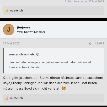
Zuletzt bearbeitet:
27 Mai 2023
wueterich
R
e
a
k
jimjones
J
t
Well-Known Member
i
o
n
27 Mai 2023
#3.672
e
n
wueterich schrieb:
:
dann müsste Lobinger aber gehen weil sonst haben wir zuviel
theoretisches Potenzial
Kiprit geht ja schon, der Sturm könnte nächstes Jahr so aussehen:
Boyd,Srbeny,Lobinger und wir dann alle zum lieben Gott beten
müssen, dass Boyd sich nicht verletzt.
wueterich
R
e