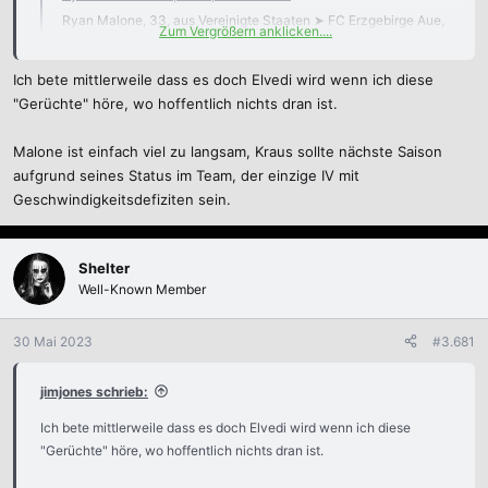
Ryan Malone, 33, aus Vereinigte Staaten ➤ FC Erzgebirge Aue,
Zum Vergrößern anklicken....
seit 2025 ➤ Innenverteidiger ➤ Marktwert: 175 Tsd. € ➤ *
11.08.1992 in Chicopee, Massachusetts, Vereinigte Staaten
Ich bete mittlerweile dass es doch Elvedi wird wenn ich diese
www.transfermarkt.de
"Gerüchte" höre, wo hoffentlich nichts dran ist.
Malone ist einfach viel zu langsam, Kraus sollte nächste Saison
Und ja, das ist der mit den „weiten Einwürfen“ wie Harald Katemann
aufgrund seines Status im Team, der einzige IV mit
damals zu seinen besten Zeiten bei der Düsseldorfer Fortuna.
Geschwindigkeitsdefiziten sein.
Hier ein altes Video von Malone, damals noch beim VFB Lübeck:
402.627 Aufrufe · 1.259 Reaktionen | Ryan Malone: Der beste Einwerfer im deutschen Profifußball! Bis zu 40 Meter wirft er den Ball und ist damit beim VfB Lübeck ne richtige Waffe. NDR Sport | Zeiglers wunderbare Welt des Fußballs
Shelter
Ryan Malone: Der beste Einwerfer im deutschen
Well-Known Member
Profifußball! Bis zu 40 Meter wirft er den Ball und ist
damit beim VfB Lübeck ne richtige Waffe. NDR Sport
30 Mai 2023
#3.681
de-de.facebook.com
jimjones schrieb:
Ich bete mittlerweile dass es doch Elvedi wird wenn ich diese
"Gerüchte" höre, wo hoffentlich nichts dran ist.