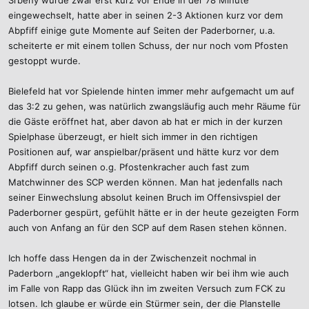
Srbeny wurde zwar erst kurz vor Ende in der 78 Minute
eingewechselt, hatte aber in seinen 2-3 Aktionen kurz vor dem
Abpfiff einige gute Momente auf Seiten der Paderborner, u.a.
scheiterte er mit einem tollen Schuss, der nur noch vom Pfosten
gestoppt wurde.
Bielefeld hat vor Spielende hinten immer mehr aufgemacht um auf
das 3:2 zu gehen, was natürlich zwangsläufig auch mehr Räume für
die Gäste eröffnet hat, aber davon ab hat er mich in der kurzen
Spielphase überzeugt, er hielt sich immer in den richtigen
Positionen auf, war anspielbar/präsent und hätte kurz vor dem
Abpfiff durch seinen o.g. Pfostenkracher auch fast zum
Matchwinner des SCP werden können. Man hat jedenfalls nach
seiner Einwechslung absolut keinen Bruch im Offensivspiel der
Paderborner gespürt, gefühlt hätte er in der heute gezeigten Form
auch von Anfang an für den SCP auf dem Rasen stehen können.
Ich hoffe dass Hengen da in der Zwischenzeit nochmal in
Paderborn „angeklopft“ hat, vielleicht haben wir bei ihm wie auch
im Falle von Rapp das Glück ihn im zweiten Versuch zum FCK zu
lotsen. Ich glaube er würde ein Stürmer sein, der die Planstelle