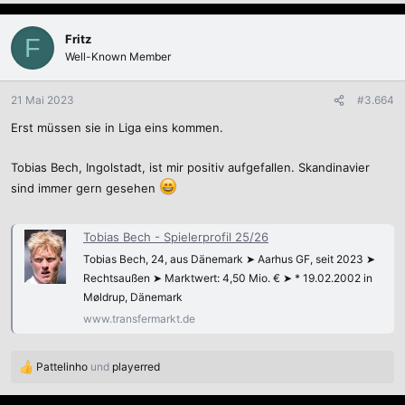
a
k
Fritz
F
t
Well-Known Member
i
o
n
21 Mai 2023
#3.664
e
Erst müssen sie in Liga eins kommen.
n
:
Tobias Bech, Ingolstadt, ist mir positiv aufgefallen. Skandinavier
sind immer gern gesehen
Tobias Bech - Spielerprofil 25/26
Tobias Bech, 24, aus Dänemark ➤ Aarhus GF, seit 2023 ➤
Rechtsaußen ➤ Marktwert: 4,50 Mio. € ➤ * 19.02.2002 in
Møldrup, Dänemark
www.transfermarkt.de
Pattelinho
und
playerred
R
e