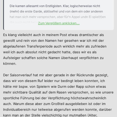
Die kamen allesamt von Erstligisten. Klar, logischerweise nicht
(mehr) die erste Garde, ablösefrei und von dem ein oder anderen
hat man sich mehr versprochen, aber für'n Appel undn Ei spiel(t)en
die auch nicht bei uns.
Zum Vergrößern anklicken....
Will sagen, dass wir selbst als Aufsteiger genügend Strahlkraft
Es klang vielleicht auch in meinem Post etwas dramtischer als
hatten, um namhafte Spieler zu verpflichten oder auszuleihen
gewollt und rein von den Namen her gesehen war ich mit der
(Bormuth, de Preville).
abgelaufenen Transferperiode auch wirklich mehr als zufrieden
Welche Gründe sprächen dafür, dass Hengen im zweiten Jahr einen
weil ich auch absolut nicht gedacht hatte, dass wir es als
Gang zurückschalten müsste?
Aufsteiger schaffen solche Namen überhaupt verpflichten zu
können.
Der Saisonverlauf hat mir aber gerade in der Rückrunde gezeigt,
dass wir von diesem Ruf leider nur bedingt leben konnten, ich
hätte mir bspw. von Spielern wie Durm oder Rapp schon etwas
mehr sichtbare Qualität auf dem Rasen versprochen, so wie unsere
sportliche Führung bei der Verpflichtung höchstwahrscheinlich
auch. Warum diese aber zum Großteil ausgeblieben ist oder im
Individualbereich nur teilweise abgerufen werden konnte, darüber
kann man an der Stelle vielschichtig nur mutmaßen (Alter,