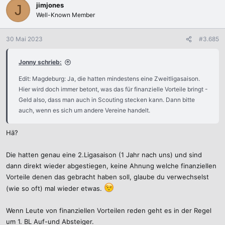
k
jimjones
J
t
Well-Known Member
i
o
n
30 Mai 2023
#3.685
e
n
Jonny schrieb:
:
Edit: Magdeburg: Ja, die hatten mindestens eine Zweitligasaison.
Hier wird doch immer betont, was das für finanzielle Vorteile bringt -
Geld also, dass man auch in Scouting stecken kann. Dann bitte
auch, wenn es sich um andere Vereine handelt.
Hä?
Die hatten genau eine 2.Ligasaison (1 Jahr nach uns) und sind
dann direkt wieder abgestiegen, keine Ahnung welche finanziellen
Vorteile denen das gebracht haben soll, glaube du verwechselst
(wie so oft) mal wieder etwas.
Wenn Leute von finanziellen Vorteilen reden geht es in der Regel
um 1. BL Auf-und Absteiger.