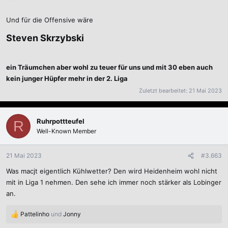
Und für die Offensive wäre
Steven
Skrzybski
ein Träumchen aber wohl zu teuer für uns und mit 30 eben auch
kein junger Hüpfer mehr in der 2. Liga
Zuletzt bearbeitet:
21 Mai 2023
Ruhrpottteufel
R
Well-Known Member
21 Mai 2023
#3.663
Was macjt eigentlich Kühlwetter? Den wird Heidenheim wohl nicht
mit in Liga 1 nehmen. Den sehe ich immer noch stärker als Lobinger
an.
Pattelinho
und
Jonny
R
e