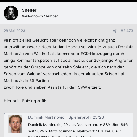
a
k
Shelter
t
Well-Known Member
i
o
n
28 Mai 2023
#3.673
e
Kein offizielles Gerücht aber dennoch vielleicht nicht ganz
n
:
unerwähnenswert: Nach Adrian Lebeau schwirrt jetzt auch Dominik
Martinovic vom Waldhof als kommender FCK-Neuzugang durch
einige Kommentarspalten auf social media, der 26-jährige Angreifer
gehört zu der Gruppe von dreizehn Spielern, die sich nach der
Saison vom Waldhof verabschieden. In der aktuellen Saison hat
Martinovic in 35 Partien
zwölf Tore und sieben Assists für den SVW erzielt.
Hier sein Spielerprofil:
Dominik Martinovic - Spielerprofil 25/26
Dominik Martinovic, 29, aus Deutschland ➤ SSV Ulm 1846,
seit 2025 ➤ Mittelstürmer ➤ Marktwert: 200 Tsd. € ➤ *