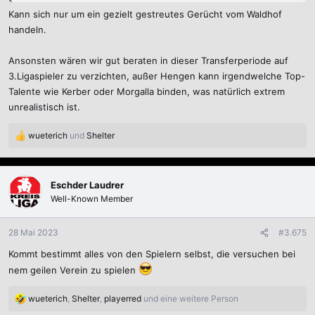
Kann sich nur um ein gezielt gestreutes Gerücht vom Waldhof
Hier sein Spielerprofil:
handeln.
Ansonsten wären wir gut beraten in dieser Transferperiode auf
Dominik Martinovic - Spielerprofil 25/26
3.Ligaspieler zu verzichten, außer Hengen kann irgendwelche Top-
Dominik Martinovic, 29, aus Deutschland ➤ SSV
Talente wie Kerber oder Morgalla binden, was natürlich extrem
Ulm 1846, seit 2025 ➤ Mittelstürmer ➤ Marktwert:
unrealistisch ist.
200 Tsd. € ➤ * 25.03.1997 in Stuttgart, Deutschland
www.transfermarkt.de
wueterich
und
Shelter
R
e
a
k
Eschder Laudrer
t
Well-Known Member
i
o
n
28 Mai 2023
#3.675
e
Kommt bestimmt alles von den Spielern selbst, die versuchen bei
n
:
nem geilen Verein zu spielen
wueterich
,
Shelter
,
playerred
und eine weitere Person
R