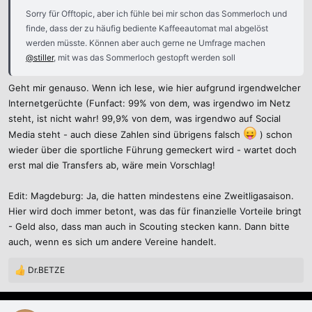
Sorry für Offtopic, aber ich fühle bei mir schon das Sommerloch und
finde, dass der zu häufig bediente Kaffeeautomat mal abgelöst
werden müsste. Können aber auch gerne ne Umfrage machen
@stiller
, mit was das Sommerloch gestopft werden soll
Geht mir genauso. Wenn ich lese, wie hier aufgrund irgendwelcher
Internetgerüchte (Funfact: 99% von dem, was irgendwo im Netz
steht, ist nicht wahr! 99,9% von dem, was irgendwo auf Social
Media steht - auch diese Zahlen sind übrigens falsch
) schon
wieder über die sportliche Führung gemeckert wird - wartet doch
erst mal die Transfers ab, wäre mein Vorschlag!
Edit: Magdeburg: Ja, die hatten mindestens eine Zweitligasaison.
Hier wird doch immer betont, was das für finanzielle Vorteile bringt
- Geld also, dass man auch in Scouting stecken kann. Dann bitte
auch, wenn es sich um andere Vereine handelt.
Dr.BETZE
R
e
a