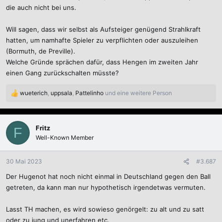
die auch nicht bei uns.
Will sagen, dass wir selbst als Aufsteiger genügend Strahlkraft
hatten, um namhafte Spieler zu verpflichten oder auszuleihen
(Bormuth, de Preville).
Welche Gründe sprächen dafür, dass Hengen im zweiten Jahr
einen Gang zurückschalten müsste?
wueterich
,
uppsala
,
Pattelinho
und eine weitere Person
R
e
a
k
Fritz
F
t
Well-Known Member
i
o
n
30 Mai 2023
#3.687
e
Der Hugenot hat noch nicht einmal in Deutschland gegen den Ball
n
:
getreten, da kann man nur hypothetisch irgendetwas vermuten.
Lasst TH machen, es wird sowieso genörgelt: zu alt und zu satt
oder zu jung und unerfahren etc.