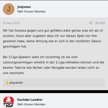
a
k
jimjones
J
t
Well-Known Member
i
o
n
21 Mai 2023
#3.665
e
Mir hat Guwara gegen uns gut gefallen,wäre genau was wir als LV
n
:
suchen, muss aber zugeben dass ich nur dieses Spiel von ihm
gesehen habe, keine Ahnung wie er sich in der restlichen Saison
geschlagen hat.
Bei 3.Liga Spielern wäre ich vorsichtig ob sie vom
Leistungsvermögen wirklich in der 2.Liga mithalten können und die
besten Talente wie Kerber oder Morgalla werden leider nicht zu
uns wechseln.
playerred
R
e
a
k
Eschder Laudrer
t
Well-Known Member
i