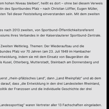
nem hohen Niveau bleiben“, heißt es dort – ohne bei diesem Verweis
n des Sportbundes Pfalz – nach Christian Löffler, Eugen Müller,
en Teil dieser Feststellung einverstanden sein. Mit dem zweiten
es nach 2013 zweiten, von Sportbund-Öffentlichkeitsreferent
siums ihres Verbandes in der Kaiserslauterer Sportbund-Zentrale.
m Zweiten Weltkrieg. Themen: Der Wiederaufbau und die
undes Pfalz vor 70 Jahren (am 23. Juli 1949 im Hambacher
ntwicklung, indem sie mit dem Einsatz von Baugeräten die
is Kusel, Otterberg, Mutterstadt, Steinbach am Donnersberg und
rst „rhein-pfälzisches Land“, dann „Land Rheinpfalz“ und ab dem
rauf, dass „die Entwicklung in den drei Landesteilen Rheinland,
litik der Franzosen und die individuelle Geschichte der drei
andessporttag“ waren Vertreter aller 13 Fachschaften eingeladen.