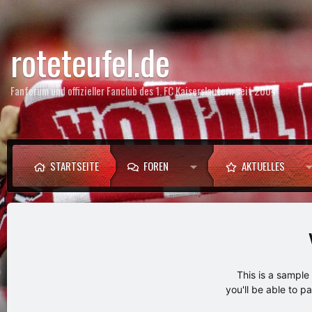
roteteufel.de
Fanforum und offizieller Fanclub des 1. FC Kaiserslautern seit 2004
STARTSEITE
FOREN
AKTUELLES
This is a sampl
you'll be able to p