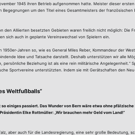
 November 1945 ihren Betrieb aufgenommen hatte. Meister dieser erst
en Begegnungen um den Titel eines Gesamtmeisters der französischen 
den Alliierten besetzten Gebieten waren freilich nicht möglich: Die Fr
n sich auch in geplante Vereinswechsel von Spielern ein.
 1950er-Jahren so, wie es General Miles Reber, Kommandeur der Weste
ndende Idee und Tatsache darstellt. Deshalb unterstützen wir alle Mögl
, persönliche Beziehung ist als eine rein militärische Angelegenheit.
zische Sportvereine unterstützten. Indem sie mit Gerätschaften den Ne
es Weltfußballs“
st so einiges passiert. Das Wunder von Bern wäre etwa ohne pfälzisch
räsidentin Elke Rottmüller: „Wir brauchen mehr Geld vom Land!“
alz, aber auch für die Landesregierung, eine sehr große Bedeutung, sch