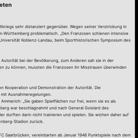
eten
kriegs sehr distanziert gegenüber. Wegen seiner Verstrickung in
den-Württemberg problematisch. „Den Franzosen schienen intensive
 Universität Koblenz-Landau, beim Sporthistorischen Symposium des
Autorität bei der Bevölkerung, zum Anderen sah sie in der
nutzen zu können, mussten die Franzosen ihr Misstrauen überwinden
en Kooperation und Demonstration der Autorität. Die
r mit Ausnahmeregelungen.
Ammerich: „Sie gaben Spielflächen nur frei, wenn sie es als
enberg war beschlagnahmt und nach General Goislard des
 durften darin nicht trainieren und spielen. Sie wichen daher auf
zenberg-Stadion zurück.
 FC Saarbrücken, vereinbarten ab Januar 1946 Punktspiele nach dem