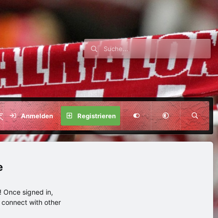
SPENDE
Anmelden
Registrieren
e
 Once signed in,
s connect with other