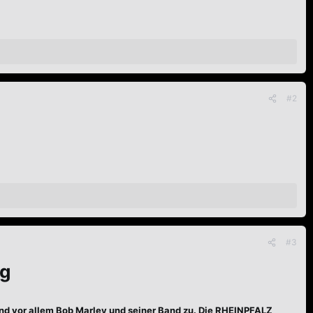
#2
#3
rg
und vor allem Bob Marley und seiner Band zu. Die RHEINPFALZ