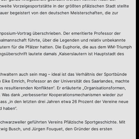
weite Vorzeigesportstätte in der größten pfälzischen Stadt stellte
auer begeistert von den deutschen Meisterschaften, die zur
mposium-Vortrag überschrieben. Der emeritierte Professor der
onalmannschaft führte, über die Legenden und relativ unbekannte
autern für die Pfälzer hatten. Die Euphorie, die aus dem WM-Triumph
ngsüberschrift lautete damals ,Kaiserslautern ist Hauptstadt des
waltern auch sein mag – ideal ist das Verhältnis der Sportbünde
Eike Emrich, Professor an der Universität des Saarlandes, machte
 resultierenden Konflikten“. Er erläuterte „Organisationsformen,
 Was dank „verbesserter Kooperationsmechanismen wieder zur
dass „in den letzten drei Jahren etwa 26 Prozent der Vereine neue
d haben“.
warzweller geführten Vereins Pfälzische Sportgeschichte. Mit
artwig Busch, und Jürgen Fouquet, den Gründer des ersten