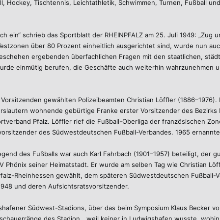
l, Hockey, Tischtennis, Leichtathletik, Schwimmen, Turnen, Fußball und
sich ein“ schrieb das Sportblatt der RHEINPFALZ am 25. Juli 1949: „Zug
stzonen über 80 Prozent einheitlich ausgerichtet sind, wurde nun auch
geschehen ergebenden überfachlichen Fragen mit den staatlichen, städti
rde einmütig berufen, die Geschäfte auch weiterhin wahrzunehmen und 
Vorsitzenden gewählten Polizeibeamten Christian Löffler (1886–1976). 
iserslautern wohnende gebürtige Franke erster Vorsitzender des Bezirks
erband Pfalz. Löffler rief die Fußball-Oberliga der französischen Zon
vorsitzender des Südwestdeutschen Fußball-Verbandes. 1965 ernannte 
end des Fußballs war auch Karl Fahrbach (1901–1957) beteiligt, der 
V Phönix seiner Heimatstadt. Er wurde am selben Tag wie Christian Löf
falz-Rheinhessen gewählt, dem späteren Südwestdeutschen Fußball-Ver
1948 und deren Aufsichtsratsvorsitzender.
gshafener Südwest-Stadions, über das beim Symposium Klaus Becker vom
chauerränge des Stadion, „weil keiner in Ludwigshafen wusste, wohin