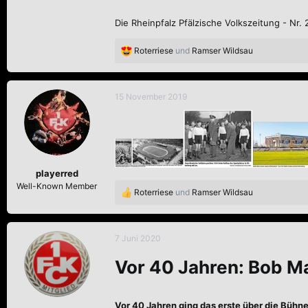
Die Rheinpfalz Pfälzische Volkszeitung - Nr
Roterriese
und
Ramser Wildsau
R
e
a
k
15 November 2019
t
i
o
n
e
n
playerred
:
Well-Known Member
Roterriese
und
Ramser Wildsau
R
e
a
k
7 Juni 2020
t
i
Vor 40 Jahren: Bob M
o
n
e
Vor 40 Jahren ging das erste über die Bühn