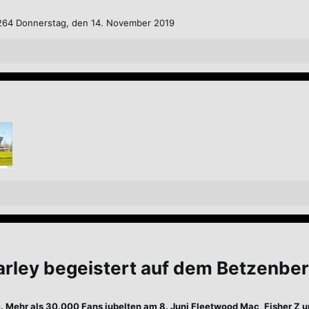
. 264 Donnerstag, den 14. November 2019
arley begeistert auf dem Betzenbe
e. Mehr als 30.000 Fans jubelten am 8. Juni Fleetwood Mac, Fisher Z 