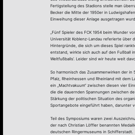
Fertigstellung des Stadions stelle man überr
Becker die Mitte der 1950er in Ludwigshafe
Einweihung dieser Anlage ausgetragen wurd
„Fünf Spieler des FCK 1954 beim Wunder von
Universität Koblenz-Landau referierte über 
Hintergründe, die sich um dieses Spiel rankt
entstand, wirkte sich auch auf den Fußball i
Weltfußballs’. Leider sind wir heute weit dav
So harmonisch das Zusammenwirken der in 56
Pfalz, Rheinhessen und Rheinland mit dem L
ein „Machtvakuum“ zwischen diesen vier Einr
die die dauernden Spannungen zwischen de
Stärkung der politischen Situation des orga
Sportangebote eingeführt haben, darunter v
Teil des Symposiums waren zwei Auszeichnu
der nach Christian Löffler benannten Medail
deutschen Ringermuseums in Schifferstadt.