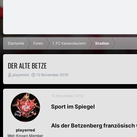
Startseite
Foren
1. FC Kaiserslautern
Stadion
DER ALTE BETZE
E
E
playerred
15 November 2019
r
r
s
s
t
t
15 November 2019
e
e
l
l
Sport im Spiegel
l
l
e
t
r
a
m
Als der Betzenberg französisch
playerred
Well-Known Member