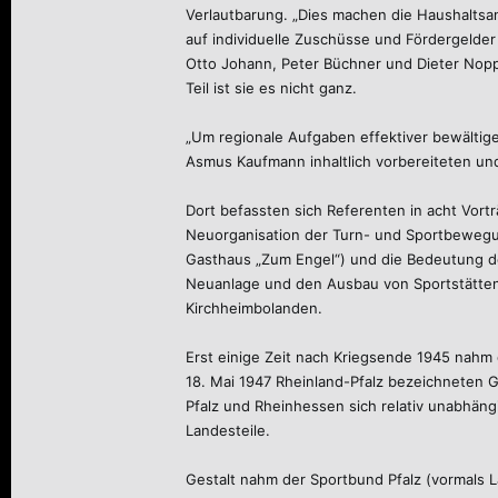
Verlautbarung. „Dies machen die Haushaltsan
auf individuelle Zuschüsse und Fördergelder
Otto Johann, Peter Büchner und Dieter Noppe
Teil ist sie es nicht ganz.
„Um regionale Aufgaben effektiver bewältig
Asmus Kaufmann inhaltlich vorbereiteten und
Dort befassten sich Referenten in acht Vor
Neuorganisation der Turn- und Sportbewegu
Gasthaus „Zum Engel“) und die Bedeutung de
Neuanlage und den Ausbau von Sportstätten 
Kirchheimbolanden.
Erst einige Zeit nach Kriegsende 1945 nahm
18. Mai 1947 Rheinland-Pfalz bezeichneten 
Pfalz und Rheinhessen sich relativ unabhängi
Landesteile.
Gestalt nahm der Sportbund Pfalz (vormals 