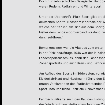
Doch nur zehn schickten Delegierte: Handbal
waren Rudern, Radfahren und Wintersport.
Unter der Überschrift „Pfalz-Sport gliedert 
deutschen Sports. Nachdem innerhalb der We
welche berufen ist, alle sich aus dem Sport
bisher dem Landessportverband vorstand, wu
durchzuführen.“
Bemerkenswert war die Vita des zum ersten 
in der Pfalz beauftragt. 1946 war der in Ka
Landessportausschuss, dann den Landessportv
Zonensportrats und auch Kreis- und Bezirks
Am Aufbau des Sports im Südwesten, vorwieg
Kleiderfabrikant und -kaufmann führte den S
ersten Vorsitzenden des Fußballverbandes P
Sport-Toto Rheinland-Pfalz am 7. November 
Fahrbach initiierte auch den Bau des Ludwi
des Wiederaufbaus stetig anwachsenden Zus