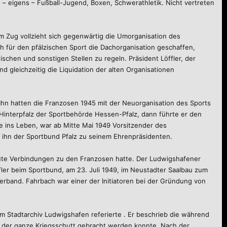
 – eigens – Fußball-Jugend, Boxen, Schwerathletik. Nicht vertreten
 um Zug vollzieht sich gegenwärtig die Umorganisation des
 für den pfälzischen Sport die Dachorganisation geschaffen,
schen und sonstigen Stellen zu regeln. Präsident Löffler, der
gleichzeitig die Liquidation der alten Organisationen
Ihn hatten die Franzosen 1945 mit der Neuorganisation des Sports
 Hinterpfalz der Sportbehörde Hessen-Pfalz, dann führte er den
e ins Leben, war ab Mitte Mai 1949 Vorsitzender des
ihn der Sportbund Pfalz zu seinem Ehrenpräsidenten.
gute Verbindungen zu den Franzosen hatte. Der Ludwigshafener
fler beim Sportbund, am 23. Juli 1949, im Neustadter Saalbau zum
band. Fahrbach war einer der Initiatoren bei der Gründung von
 Stadtarchiv Ludwigshafen referierte . Er beschrieb die während
 der ganze Kriegsschutt gebracht werden konnte. Nach der