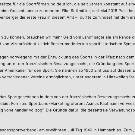
sätze für die Sportförderung deutlich, die seit Jahren konstant auf ei
 eine Gesamtsumme zu nennen. Elke Rottmüller, seit Mai 2018 Präsidenti
nberger die erste Frau in diesem Amt –, dürfte zumindest mit dem erst
en zu können, brauchen wir mehr Geld vom Land“ sagte sie am Rande d
 von Vizepräsident Ullrich Becker moderierten sporthistorischen Sympo
trägen vorwiegend mit der Entwicklung des Sports in der Pfalz nach de
ng unter der französischen Besatzungsmacht, die Gründung des Sportb
r Amerikaner für den Sport. Sie nahmen ab 1950 Einfluss auf dessen E
verschiedener Vereine ermöglichten, unter anderem in Hinzweiler/Kre
 das Sportgeschehen in dem von der französischen Besatzungsmacht zue
Gebiet Form an. Sportbund-Marketingreferent Asmus Kaufmann verwies da
g voneinander vollzog“. Die Gründe dafür: die dezentrale Verwaltungspo
Landessportverband) am erwähnten Juli-Tag 1949 in Hambach an. Zum „L