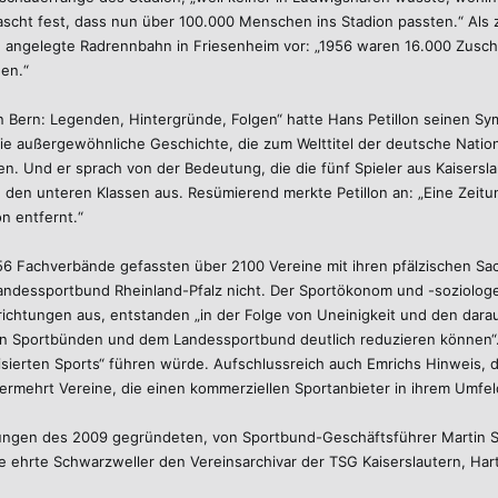
ascht fest, dass nun über 100.000 Menschen ins Stadion passten.“ Als z
n angelegte Radrennbahn in Friesenheim vor: „1956 waren 16.000 Zusch
en.“
 Bern: Legenden, Hintergründe, Folgen“ hatte Hans Petillon seinen Sy
die außergewöhnliche Geschichte, die zum Welttitel der deutsche Nati
en. Und er sprach von der Bedeutung, die die fünf Spieler aus Kaisersl
n den unteren Klassen aus. Resümierend merkte Petillon an: „Eine Zeitu
on entfernt.“
 Fachverbände gefassten über 2100 Vereine mit ihren pfälzischen Sach
andessportbund Rheinland-Pfalz nicht. Der Sportökonom und -soziologe 
ichtungen aus, entstanden „in der Folge von Uneinigkeit und den daraus
n Sportbünden und dem Landessportbund deutlich reduzieren können“.
nisierten Sports“ führen würde. Aufschlussreich auch Emrichs Hinweis, 
ermehrt Vereine, die einen kommerziellen Sportanbieter in ihrem Umfel
ngen des 2009 gegründeten, von Sportbund-Geschäftsführer Martin Sch
le ehrte Schwarzweller den Vereinsarchivar der TSG Kaiserslautern, H