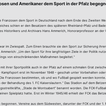
en und Amerikaner dem Sport in der Pfalz begegn
ie Franzosen dem Sport in Deutschland nach dem Ende des Zweiten Welt
 Reiches schien er den Besatzern des späteren Rheinland-Pfalz und Ba
 des Historikers und Archivars Hans Ammerich, Honorarprofessor an der
r im Zwiespalt. Zum Einen brauchte sie den Sport zur Sicherung ihrer 
. Ammerich: „Um den Sport für ihre langfristigen Ziele in der Politik 
dings von einschränkenden Maßnahmen begleitet.“
it ihrer Sportpolitik auch in der Pfalz auf einem schmalen Grat zwisch
– Kampfsport erst im November 1948 – geschah unter Vorbehalten ode
 Die Franzosen bestimmten, ob und wo Fußball gespielt werden konnte. 
in der Behandlung des 1. FC Kaiserslautern.“ Das Stadion auf dem Betz
streitkräfte, „Stade de Montsabert“ benannt worden. Die FCK-Fußballer
einen Spielplatz hatte. Erst im Winter 1945/46 erhielt der FCK das Bet
len begonnen. Vereine aus dem Südwesten, darunter der FCK und der 1.