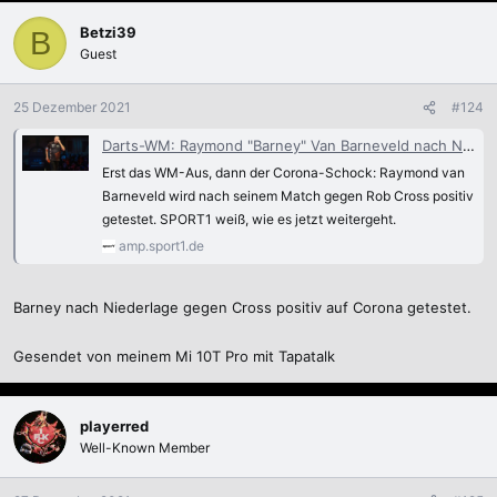
a
k
Betzi39
B
t
Guest
i
o
n
25 Dezember 2021
#124
e
n
Darts-WM: Raymond "Barney" Van Barneveld nach Niederlage positiv getestet
:
Erst das WM-Aus, dann der Corona-Schock: Raymond van
Barneveld wird nach seinem Match gegen Rob Cross positiv
getestet. SPORT1 weiß, wie es jetzt weitergeht.
amp.sport1.de
Barney nach Niederlage gegen Cross positiv auf Corona getestet.
Gesendet von meinem Mi 10T Pro mit Tapatalk
playerred
Well-Known Member