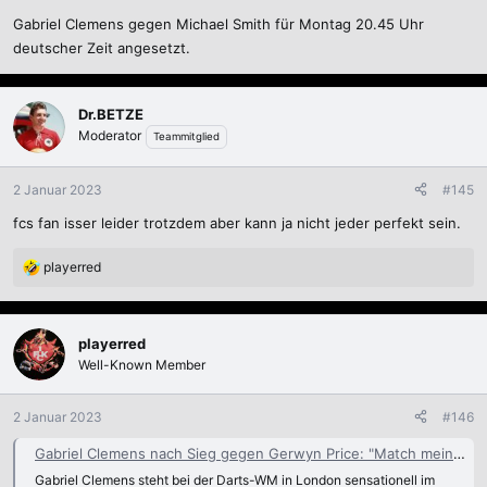
Gabriel Clemens gegen Michael Smith für Montag 20.45 Uhr
deutscher Zeit angesetzt.
Dr.BETZE
Moderator
Teammitglied
2 Januar 2023
#145
fcs fan isser leider trotzdem aber kann ja nicht jeder perfekt sein.
playerred
R
e
a
k
playerred
t
Well-Known Member
i
o
n
2 Januar 2023
#146
e
n
Gabriel Clemens nach Sieg gegen Gerwyn Price: "Match meines Lebens"
:
Gabriel Clemens steht bei der Darts-WM in London sensationell im