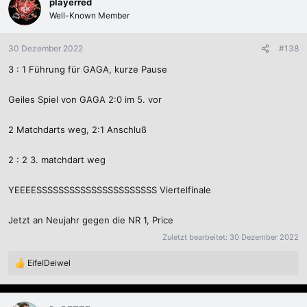
playerred
t
Well-Known Member
i
o
n
30 Dezember 2022
#138
e
3 : 1 Führung für GAGA, kurze Pause
n
:
Geiles Spiel von GAGA 2:0 im 5. vor
2 Matchdarts weg, 2:1 Anschluß
2 : 2 3. matchdart weg
YEEEESSSSSSSSSSSSSSSSSSSSSS Viertelfinale
Jetzt an Neujahr gegen die NR 1, Price
Zuletzt bearbeitet:
30 Dezember 2022
EifelDeiwel
R
e
a
k