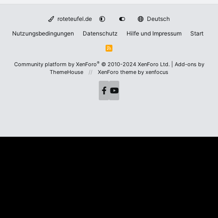
roteteufel.de
Deutsch
Nutzungsbedingungen
Datenschutz
Hilfe und Impressum
Start
R
S
S
®
Community platform by XenForo
© 2010-2024 XenForo Ltd.
|
Add-ons by
ThemeHouse
XenForo theme
by xenfocus