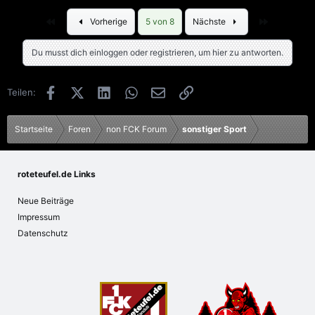
Erste
Letzte
Vorherige
5 von 8
Nächste
Du musst dich einloggen oder registrieren, um hier zu antworten.
Facebook
X (Twitter)
LinkedIn
WhatsApp
E-Mail
Link
Teilen:
Startseite
Foren
non FCK Forum
sonstiger Sport
roteteufel.de Links
Neue Beiträge
Impressum
Datenschutz