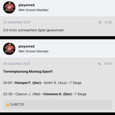
playerred
Well-Known Member
23 Dezember 2021
#122
3:0 trotz schwachem Spiel gewonnen
playerred
Well-Known Member
25 Dezember 2021
#123
Terminplanung Montag Sport1
16:00--
Hempel F. (Ger)
--Smith R. (Aus)--7 Siege
22:30--Clayton J. (Wal)--
Clemens G. (Ger)
--7 Siege
Dr.BETZE
R
e