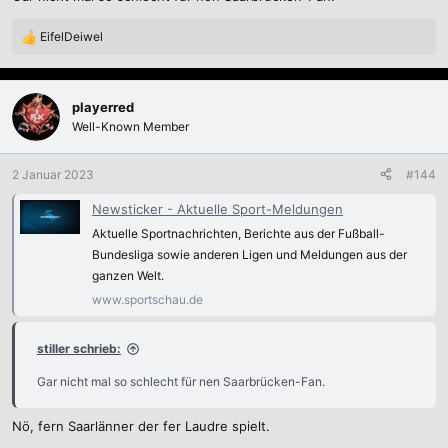
:
EifelDeiwel
R
e
a
k
playerred
t
Well-Known Member
i
o
n
2 Januar 2023
#144
e
n
Newsticker - Aktuelle Sport-Meldungen
:
Aktuelle Sportnachrichten, Berichte aus der Fußball-
Bundesliga sowie anderen Ligen und Meldungen aus der
ganzen Welt.
www.sportschau.de
stiller schrieb:
Gar nicht mal so schlecht für nen Saarbrücken-Fan.
Nö, fern Saarlänner der fer Laudre spielt.