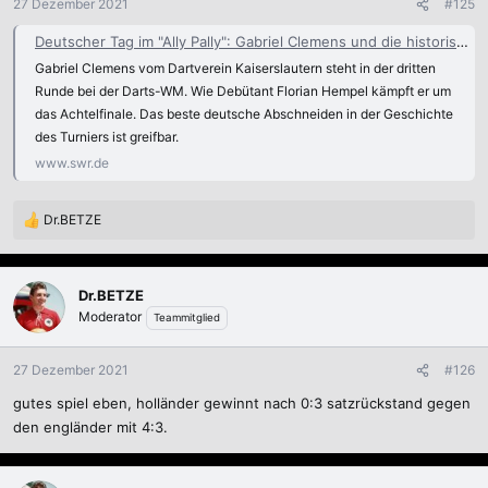
27 Dezember 2021
#125
Deutscher Tag im "Ally Pally": Gabriel Clemens und die historische Chance
Gabriel Clemens vom Dartverein Kaiserslautern steht in der dritten
Runde bei der Darts-WM. Wie Debütant Florian Hempel kämpft er um
das Achtelfinale. Das beste deutsche Abschneiden in der Geschichte
des Turniers ist greifbar.
www.swr.de
Dr.BETZE
R
e
a
k
Dr.BETZE
t
Moderator
Teammitglied
i
o
n
27 Dezember 2021
#126
e
gutes spiel eben, holländer gewinnt nach 0:3 satzrückstand gegen
n
:
den engländer mit 4:3.