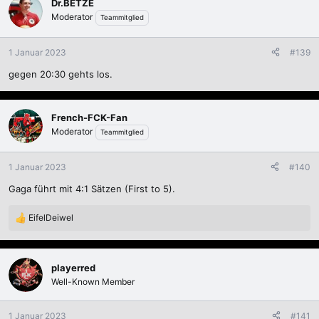
Dr.BETZE
t
Moderator
Teammitglied
i
o
n
1 Januar 2023
#139
e
gegen 20:30 gehts los.
n
:
French-FCK-Fan
Moderator
Teammitglied
1 Januar 2023
#140
Gaga führt mit 4:1 Sätzen (First to 5).
EifelDeiwel
R
e
a
k
playerred
t
Well-Known Member
i
o
n
1 Januar 2023
#141