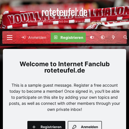
roteteufel.de
Fanforum und offizieller Fanclub des 1. FC Kaiserslautern seit 2004
Anmelden
Registrieren
Internet Fanclub
roteteufel.de
This is a sample guest message. Register a free account
today to become a member! Once signed in, you'll be able
to participate on this site by adding your own topics and
posts, as well as connect with other members through your
own private inbox!
Registrieren
Anmelden