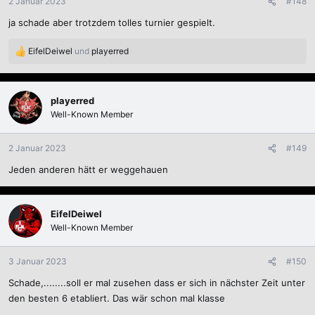
2 Januar 2023
#148
ja schade aber trotzdem tolles turnier gespielt.
EifelDeiwel
und
playerred
R
e
a
k
playerred
t
Well-Known Member
i
o
n
2 Januar 2023
#149
e
Jeden anderen hätt er weggehauen
n
:
EifelDeiwel
Well-Known Member
3 Januar 2023
#150
Schade,........soll er mal zusehen dass er sich in nächster Zeit unter
den besten 6 etabliert. Das wär schon mal klasse