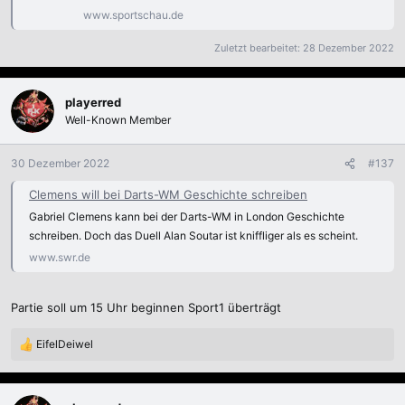
www.sportschau.de
Zuletzt bearbeitet:
28 Dezember 2022
playerred
Well-Known Member
30 Dezember 2022
#137
Clemens will bei Darts-WM Geschichte schreiben
Gabriel Clemens kann bei der Darts-WM in London Geschichte
schreiben. Doch das Duell Alan Soutar ist kniffliger als es scheint.
www.swr.de
Partie soll um 15 Uhr beginnen Sport1 überträgt
EifelDeiwel
R
e
a
k