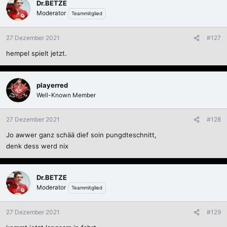
Dr.BETZE
Moderator
Teammitglied
27 Dezember 2021
#127
hempel spielt jetzt.
playerred
Well-Known Member
27 Dezember 2021
#128
Jo awwer ganz schää dief soin pungdteschnitt,
denk dess werd nix
Dr.BETZE
Moderator
Teammitglied
27 Dezember 2021
#129