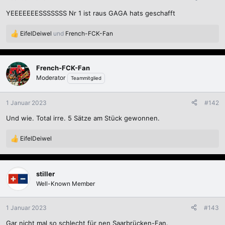
e
YEEEEEEESSSSSSS Nr 1 ist raus GAGA hats geschafft
n
:
EifelDeiwel
und
French-FCK-Fan
R
e
a
k
French-FCK-Fan
t
Moderator
Teammitglied
i
o
n
1 Januar 2023
#142
e
Und wie. Total irre. 5 Sätze am Stück gewonnen.
n
:
EifelDeiwel
R
e
a
k
stiller
t
Well-Known Member
i
o
n
1 Januar 2023
#143
e
Gar nicht mal so schlecht für nen Saarbrücken-Fan.
n