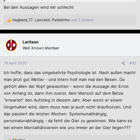
Bei den Aussagen wird mir schlecht
hagbard_77
,
Lancelot
,
Pattelinho
und 2 andere
R
e
a
k
Larilson
t
Well-Known Member
i
o
n
19 April 2025
#92
e
Ich hoffe, dass das umgekehrte Psychologie ist. Nach außen macht
n
:
man jetzt gut Wetter - und intern holt man mal den Besen. Da
gehört allen der Kopf gewaschen - wenn die Aussage der Ernst
von Anfang ist, dann ihm zuerst. Kein Mensch auf dem Betze
"erwartet" den Aufstieg in diesem Jahr. Aber wenn er einem
hingehalten wird, dann muss man ja auch nicht draufkotzen. Und
das passiert die letzten Wochen. Systemunabhängig,
personalunabhängig - da fehlt die Gier zu gewinnen. Wie kann es
bei einem Mentalitätsverein wie uns immer an der Gier liegen???