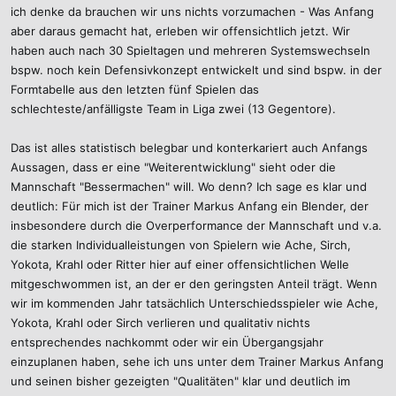
ich denke da brauchen wir uns nichts vorzumachen - Was Anfang
aber daraus gemacht hat, erleben wir offensichtlich jetzt. Wir
haben auch nach 30 Spieltagen und mehreren Systemswechseln
bspw. noch kein Defensivkonzept entwickelt und sind bspw. in der
Formtabelle aus den letzten fünf Spielen das
schlechteste/anfälligste Team in Liga zwei (13 Gegentore).
Das ist alles statistisch belegbar und konterkariert auch Anfangs
Aussagen, dass er eine "Weiterentwicklung" sieht oder die
Mannschaft "Bessermachen" will. Wo denn? Ich sage es klar und
deutlich: Für mich ist der Trainer Markus Anfang ein Blender, der
insbesondere durch die Overperformance der Mannschaft und v.a.
die starken Individualleistungen von Spielern wie Ache, Sirch,
Yokota, Krahl oder Ritter hier auf einer offensichtlichen Welle
mitgeschwommen ist, an der er den geringsten Anteil trägt. Wenn
wir im kommenden Jahr tatsächlich Unterschiedsspieler wie Ache,
Yokota, Krahl oder Sirch verlieren und qualitativ nichts
entsprechendes nachkommt oder wir ein Übergangsjahr
einzuplanen haben, sehe ich uns unter dem Trainer Markus Anfang
und seinen bisher gezeigten "Qualitäten" klar und deutlich im