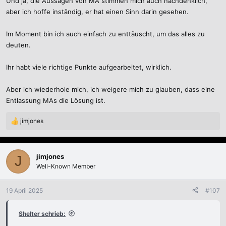
Und ja, die Aussagen von MA stimmen mich auch nachdenklich,
aber ich hoffe inständig, er hat einen Sinn darin gesehen.
Im Moment bin ich auch einfach zu enttäuscht, um das alles zu
deuten.
Ihr habt viele richtige Punkte aufgearbeitet, wirklich.
Aber ich wiederhole mich, ich weigere mich zu glauben, dass eine
Entlassung MAs die Lösung ist.
jimjones
R
e
a
k
jimjones
J
t
Well-Known Member
i
o
n
19 April 2025
#107
e
n
Shelter schrieb:
: