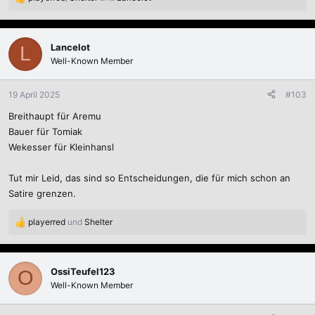
R
e
a
k
Lancelot
L
t
Well-Known Member
i
o
n
19 April 2025
#103
e
Breithaupt für Aremu
n
:
Bauer für Tomiak
Wekesser für Kleinhansl
Tut mir Leid, das sind so Entscheidungen, die für mich schon an
Satire grenzen.
playerred
und
Shelter
R
e
a
k
OssiTeufel123
O
t
Well-Known Member
i
o