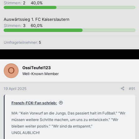
Stimmen:
2
40,0%
Auswärtssieg 1. FC Kaiserslautern
Stimmen:
3
60,0%
Umfrageteilnehmer
5
OssiTeufel123
O
Well-Known Member
19 April 2025
#91
French-FCK-Fan schrieb:
MA: "Kein Vorwurf an die Jungs. Das passiert halt im Fußball." "Wir
müssen weitere Schritte machen, um uns zu entwickeln." "Wir
bleiben weiter positiv." "Wir sind da entspannt."
UNGLAUBLICH!