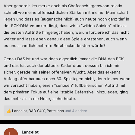
Aber generell: Ich merke doch als Chefcoach irgenwann relativ
schnell wo meine offensichtlichen Stärken mit meiner Mannschaft
liegen und dass es (augenscheinlich) auch heute noch ganz tief in
der FCK-DNA verankert liegt, dass wir in "wilden Spielen" oftmals
die besten Auftritte hingelegt haben, warum forciere ich das nicht
weiter und lasse eben genau diese Spiele entstehen, auch wenn
es uns sicherlich mehrere Betablocker kosten würde?
Genau DAS ist und war doch eigentlich immer die DNA des FCK,
und das hat auch der aktuelle Kader drauf, dessen bin ich mir
sicher, gerade mit seiner offensiven Wucht. Aber das erkennt
Anfang offenbar auch nach 30. Spieltagen nicht, denn immer wenn
wir versucht haben, einen "seriösen" fußballerischen Auftritt mit
dem primären Fokus auf eine "stabile Defensive" hinzulegen, ging
das mehr als in die Hose, siehe heute.
Lancelot
,
BAD GUY
,
Pattelinho
und 4 andere
R
e
a
k
Lancelot
L
t