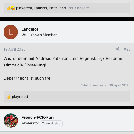
playerred
,
Larilson
,
Pattelinho
und 3 andere
R
e
a
k
Lancelot
L
t
Well-Known Member
i
o
n
19 April 2025
#98
e
Was ist denn mit Andreas Patz von Jahn Regensburg? Bei denen
n
:
stimmt die Einstellung!
Lieberknecht ist auch frei.
Zuletzt bearbeitet:
19 April 2025
playerred
R
e
a
k
French-FCK-Fan
t
Moderator
Teammitglied
i
o