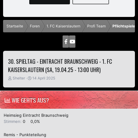
Startseite
Foren
1. FC Kaiserslautern
Profi Team
Pflichtspiele
30. SPIELTAG - EINTRACHT BRAUNSCHWEIG - 1. FC
KAISERSLAUTERN (SA, 19.04.25 - 13:00 UHR)
E
E
Shelter
14 April 2025
r
r
s
s
t
t
WIE GEHT'S AUS?
e
e
l
l
l
l
Heimsieg Eintracht Braunschweig
e
t
Stimmen:
0
0,0%
r
a
m
Remis - Punkteteilung