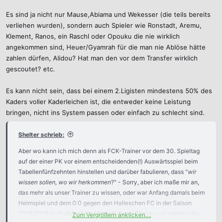
Es sind ja nicht nur Mause,Abiama und Wekesser (die teils bereits
verliehen wurden), sondern auch Spieler wie Ronstadt, Aremu,
Klement, Ranos, ein Raschl oder Opouku die nie wirklich
angekommen sind, Heuer/Gyamrah für die man nie Ablöse hätte
zahlen dürfen, Alidou? Hat man den vor dem Transfer wirklich
gescoutet? etc.
Es kann nicht sein, dass bei einem 2.Ligisten mindestens 50% des
Kaders voller Kaderleichen ist, die entweder keine Leistung
bringen, nicht ins System passen oder einfach zu schlecht sind.
Shelter schrieb:
Aber wo kann ich mich denn als FCK-Trainer vor dem 30. Spieltag
auf der einer PK vor einem entscheidenden(!) Auswärtsspiel beim
Tabellenfünfzehnten hinstellen und darüber fabulieren, dass "
wir
wissen sollen, wo wir herkommen
?" - Sorry, aber ich maße mir an,
das mehr als unser Trainer zu wissen, oder war Anfang damals beim
Heimspiel und dem 0:0 gegen den Halleschen FC in der Saison
2018/2019 auch dabei? Und fernab dieser These - wir spielen das
Zum Vergrößern anklicken....