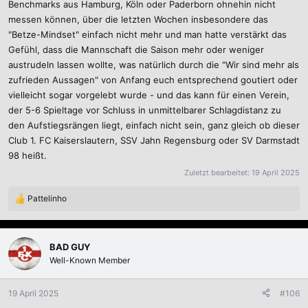
Benchmarks aus Hamburg, Köln oder Paderborn ohnehin nicht
Trainer und braucht ein gewisses Spielermaterial um seine
messen können, über die letzten Wochen insbesondere das
Spielphilosophie umzusetzen, dass wusste man aber schon bei
seiner Verpflichtung.
"Betze-Mindset" einfach nicht mehr und man hatte verstärkt das
Gefühl, dass die Mannschaft die Saison mehr oder weniger
Das die nächste Saison schwer wir ist sowieso klar, hier dürfen wir
austrudeln lassen wollte, was natürlich durch die "Wir sind mehr als
uns bei Hengen und Co. für die tolle Arbeit bedanken, Klos hat eine
zufrieden Aussagen" von Anfang euch entsprechend goutiert oder
fast unlösbare Aufgabe vor sich.
vielleicht sogar vorgelebt wurde - und das kann für einen Verein,
der 5-6 Spieltage vor Schluss in unmittelbarer Schlagdistanz zu
den Aufstiegsrängen liegt, einfach nicht sein, ganz gleich ob dieser
Club 1. FC Kaiserslautern, SSV Jahn Regensburg oder SV Darmstadt
98 heißt.
Zuletzt bearbeitet:
19 April 2025
Pattelinho
R
e
a
k
BAD GUY
t
Well-Known Member
i
o
n
19 April 2025
#106
e