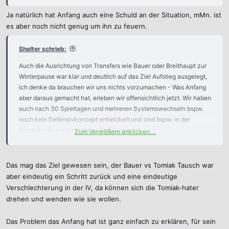
dritte Jahr in der 2. Liga, wie oft oder wie lange wollen wir diese
"Demut" eigentlich noch bemühen? Hört man aus Elversberg oder
Ja natürlich hat Anfang auch eine Schuld an der Situation, mMn. ist
Magdeburg ähnliche Stimmen?
es aber noch nicht genug um ihn zu feuern.
Shelter schrieb:
Auch die Ausrichtung von Transfers wie Bauer oder Breithaupt zur
Winterpause war klar und deutlich auf das Ziel Aufstieg ausgelegt,
ich denke da brauchen wir uns nichts vorzumachen - Was Anfang
aber daraus gemacht hat, erleben wir offensichtlich jetzt. Wir haben
auch nach 30 Spieltagen und mehreren Systemswechseln bspw.
noch kein Defensivkonzept entwickelt und sind bspw. in der
Formtabelle aus den letzten fünf Spielen das
Zum Vergrößern anklicken....
schlechteste/anfälligste Team in Liga zwei (13 Gegentore).
Das mag das Ziel gewesen sein, der Bauer vs Tomiak Tausch war
aber eindeutig ein Schritt zurück und eine eindeutige
Verschlechterung in der IV, da können sich die Tomiak-hater
drehen und wenden wie sie wollen.
Das Problem das Anfang hat ist ganz einfach zu erklären, für sein