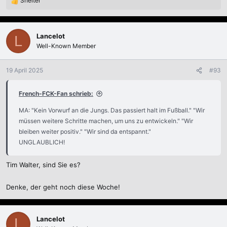
Shelter
R
e
a
k
Lancelot
L
t
Well-Known Member
i
o
n
19 April 2025
#93
e
n
French-FCK-Fan schrieb:
:
MA: "Kein Vorwurf an die Jungs. Das passiert halt im Fußball." "Wir
müssen weitere Schritte machen, um uns zu entwickeln." "Wir
bleiben weiter positiv." "Wir sind da entspannt."
UNGLAUBLICH!
Tim Walter, sind Sie es?
Denke, der geht noch diese Woche!
Lancelot
L