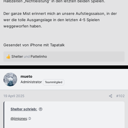
Halbzeiten „Nichtleistung“ in den letzten beiden Spielen.
Der ganze Mist erinnert mich an unsere Aufstiegssaison, in der
wer die tolle Ausgangslage in den letzten 4-5 Spielen
weggeworfen haben.
Gesendet von iPhone mit Tapatalk
Shelter
und
Pattelinho
R
e
a
k
mueto
t
Administrator
Teammitglied
i
o
n
19 April 2025
#102
e
n
Shelter schrieb:
:
@jimjones
: D