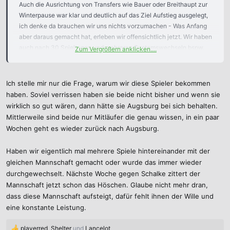
Auch die Ausrichtung von Transfers wie Bauer oder Breithaupt zur
Winterpause war klar und deutlich auf das Ziel Aufstieg ausgelegt,
ich denke da brauchen wir uns nichts vorzumachen - Was Anfang
aber daraus gemacht hat, erleben wir offensichtlich jetzt. Wir haben
auch nach 30 Spieltagen und mehreren Systemswechseln bspw.
Zum Vergrößern anklicken....
noch kein Defensivkonzept entwickelt und sind bspw. in der
Formtabelle aus den letzten fünf Spielen das
schlechteste/anfälligste Team in Liga zwei (13 Gegentore).
Ich stelle mir nur die Frage, warum wir diese Spieler bekommen
haben. Soviel verrissen haben sie beide nicht bisher und wenn sie
wirklich so gut wären, dann hätte sie Augsburg bei sich behalten.
Mittlerweile sind beide nur Mitläufer die genau wissen, in ein paar
Wochen geht es wieder zurück nach Augsburg.
Haben wir eigentlich mal mehrere Spiele hintereinander mit der
gleichen Mannschaft gemacht oder wurde das immer wieder
durchgewechselt. Nächste Woche gegen Schalke zittert der
Mannschaft jetzt schon das Höschen. Glaube nicht mehr dran,
dass diese Mannschaft aufsteigt, dafür fehlt ihnen der Wille und
eine konstante Leistung.
playerred
,
Shelter
und
Lancelot