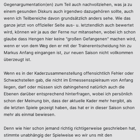
Gegenargumentation(en) zum Teil auch nachvollziehen, was ja zu
Es kann nicht sein, dass bei einem 2.Ligisten mindestens 50% des
Kaders voller Kaderleichen ist, die entweder keine Leistung
einem gesunden Diskurs auch irgendwo dazugehören sollte, auch
bringen, nicht ins System passen oder einfach zu schlecht sind.
wenn ich Teilbereiche davon grundsätzlich anders sehe. Wie das
ganze jetzt von offizieller Seite aus- u. letztendlich auch bewertet
Ja natürlich hat Anfang auch eine Schuld an der Situation, mMn. ist
wird, können wir ja aus der Ferne nur mitansehen, wobei ich schon
es aber noch nicht genug um ihn zu feuern.
glaube dass Hengen hier keine "großen Gefangenen" machen wird,
wenn er von dem Weg den er mit der Trainerentscheidung hin zu
Markus Anfang eingangen ist, zur neuen Saison nicht vollkommen
Das mag das Ziel gewesen sein, der Bauer vs Tomiak Tausch war
überzeugt ist.
aber eindeutig ein Schritt zurück und eine eindeutige
Verschlechterung in der IV, da können sich die Tomiak-hater drehen
Wenn es in der Kaderzusammenstellung offensichtlich Fehler oder
und wenden wie sie wollen.
Schwachstellen gab, die nicht im Ermessensspielraum von Anfang
liegen, darf oder müssen sich dahingehend natürlich auch die
Das Problem das Anfang hat ist ganz einfach zu erklären, für sein
Ebenen darüber entsprechend hinterfragen, wobei ich persönlich
bevorzugtes 4-3-3 fehlt uns die Qualität auf den AV, wir haben dort
schon der Meinung bin, dass der aktuelle Kader mehr hergibt, als
viel Masse aber null Klasse.
die letzten Spiele gezeigt haben, das hat er in dieser Saison schon
mehr als einmal bewiesen.
Für die 3er Kette fehlen uns hingegen die Schienenspieler, d.h. egal
wie wir spielen, der Trainer muss hier immer improvsieren.
Denn wie hier schon jemand richtig richtigerweise geschrieben hat,
stimmte unabhängig der Spielweise wo wir uns mit den
Für mich ist Anfang kein Blender, er ist halt einfach kein flexibler