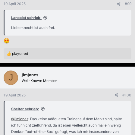
n
19 April 2025
#99
e
n
Lancelot schrieb:
:
Lieberknecht ist auch frei.
playerred
R
e
a
k
jimjones
J
t
Well-Known Member
i
o
n
19 April 2025
#100
e
n
Shelter schrieb:
:
@jimjones
: Das keine adäquaten Trainer auf dem Markt sind, halte
ich für nicht zielführend, da ist eben vielleicht auch mal ein wenig
Denken "out-of-the-Box" gefragt, was ich mir insbesondere von