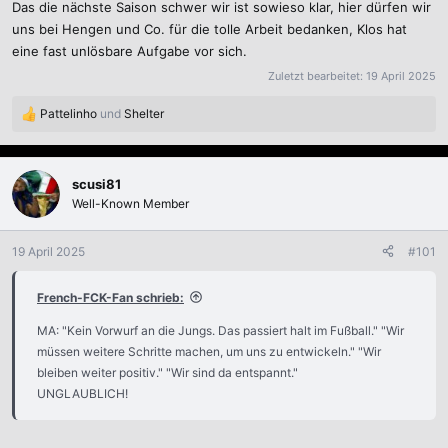
Das die nächste Saison schwer wir ist sowieso klar, hier dürfen wir
uns bei Hengen und Co. für die tolle Arbeit bedanken, Klos hat
Ich "brauche" ihn in der nächsten Saison aus den gennanten
eine fast unlösbare Aufgabe vor sich.
Gründen definitv nicht mehr oder in welchen Bereichen hat er einen
Zuletzt bearbeitet:
19 April 2025
sichtbaren Einfluss auf unsere Spielweise, völlig unabhängig der
Frage ob wir uns aktuell im Aufstiegskampf befunden haben oder
Pattelinho
und
Shelter
R
nicht.
e
a
k
scusi81
t
Well-Known Member
i
o
n
19 April 2025
#101
e
n
French-FCK-Fan schrieb:
:
MA: "Kein Vorwurf an die Jungs. Das passiert halt im Fußball." "Wir
müssen weitere Schritte machen, um uns zu entwickeln." "Wir
bleiben weiter positiv." "Wir sind da entspannt."
UNGLAUBLICH!