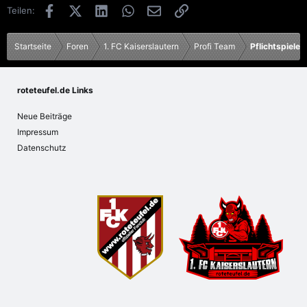
e
Facebook
X (Twitter)
LinkedIn
WhatsApp
E-Mail
Link
Teilen:
n
:
Startseite
Foren
1. FC Kaiserslautern
Profi Team
Pflichtspiele
roteteufel.de Links
Neue Beiträge
Impressum
Datenschutz