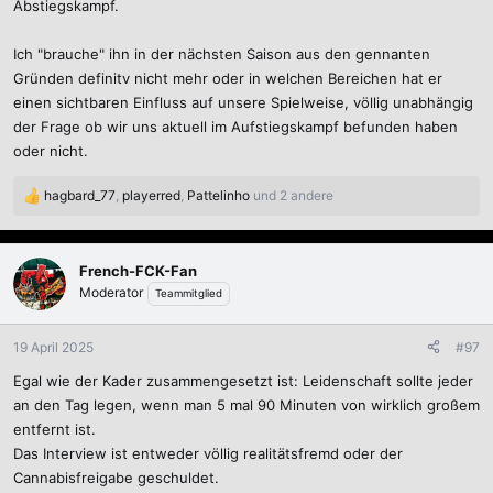
Abstiegskampf.
Ich "brauche" ihn in der nächsten Saison aus den gennanten
Gründen definitv nicht mehr oder in welchen Bereichen hat er
einen sichtbaren Einfluss auf unsere Spielweise, völlig unabhängig
der Frage ob wir uns aktuell im Aufstiegskampf befunden haben
oder nicht.
hagbard_77
,
playerred
,
Pattelinho
und 2 andere
R
e
a
k
French-FCK-Fan
t
Moderator
Teammitglied
i
o
n
19 April 2025
#97
e
Egal wie der Kader zusammengesetzt ist: Leidenschaft sollte jeder
n
:
an den Tag legen, wenn man 5 mal 90 Minuten von wirklich großem
entfernt ist.
Das Interview ist entweder völlig realitätsfremd oder der
Cannabisfreigabe geschuldet.