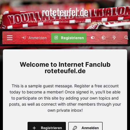
roteteufel.de
Fanforum und offizieller Fanclub des 1. FC Kaiserslautern seit 2004
Anmelden
Registrieren
Internet Fanclub
roteteufel.de
This is a sample guest message. Register a free account
today to become a member! Once signed in, you'll be able
to participate on this site by adding your own topics and
posts, as well as connect with other members through your
own private inbox!
Registrieren
Anmelden