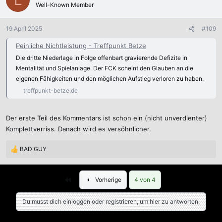
Well-Known Member
i
o
n
19 April 2025
#109
e
n
Peinliche Nichtleistung - Treffpunkt Betze
:
Die dritte Niederlage in Folge offenbart gravierende Defizite in
Mentalität und Spielanlage. Der FCK scheint den Glauben an die
eigenen Fähigkeiten und den möglichen Aufstieg verloren zu haben.
treffpunkt-betze.de
Der erste Teil des Kommentars ist schon ein (nicht unverdienter)
Komplettverriss. Danach wird es versöhnlicher.
BAD GUY
R
e
a
Erste
k
Vorherige
4 von 4
t
i
Du musst dich einloggen oder registrieren, um hier zu antworten.
o
n