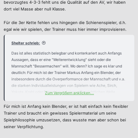
bevorzugtes 4-3-3 fehlt uns die Qualität auf den AV, wir haben
dort viel Masse aber null Klasse.
Für die 3er Kette fehlen uns hingegen die Schienenspieler, d.h.
egal wie wir spielen, der Trainer muss hier immer improvisieren.
Shelter schrieb:
Das ist alles statistisch belegbar und konterkariert auch Anfangs
Aussagen, dass er eine "Weiterentwicklung" sieht oder die
Mannschaft "Bessermachen" will. Wo denn? Ich sage es klar und
deutlich: Für mich ist der Trainer Markus Anfang ein Blender, der
insbesondere durch die Overperformance der Mannschaft und v.a.
die starken Individualleistungen von Spielern wie Ache, Sirch,
Yokota, Krahl oder Ritter hier auf einer offensichtlichen Welle
Zum Vergrößern anklicken....
mitgeschwommen ist, an der er den geringsten Anteil trägt. Wenn
wir im kommenden Jahr tatsächlich Unterschiedsspieler wie Ache,
Für mich ist Anfang kein Blender, er ist halt einfach kein flexibler
Yokota, Krahl oder Sirch verlieren und qualitativ nichts
Trainer und braucht ein gewisses Spielermaterial um seine
entsprechendes nachkommt oder wir ein Übergangsjahr
Spielphilosophie umzusetzen, dass wusste man aber schon bei
einzuplanen haben, sehe ich uns unter dem Trainer Markus Anfang
seiner Verpflichtung.
und seinen bisher gezeigten "Qualitäten" klar und deutlich im
Abstiegskampf.