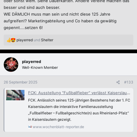
oder sonst wem. Siehe Dauerkarten. Andere Vereine machen das
besser und sind auch besser.
WIE DÄMLICH muss man sein und nicht diese 125 Jahre
aufgreifen!? Marketingabteilung und Co haben da gewältig
gepennt....setzen 6!
playerred
und
Shelter
R
e
a
k
playerred
t
Well-Known Member
i
o
n
26 September 2025
#133
e
n
FCK: Ausstellung "Fußballfieber" verlässt Kaiserslautern und zieht nach Speyer um
:
FCK. Anlässlich seines 125-jährigen Bestehens hat der 1. FC
Kaiserslautern die interaktive Familienausstellung
„Fußballfieber – Fußballgeschichte(n) aus Rheinland-Pfalz“
in Kaiserslautern gezeigt.
www.wochenblatt-reporter.de