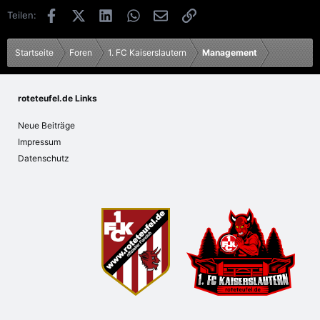
Facebook
X (Twitter)
LinkedIn
WhatsApp
E-Mail
Link
Teilen:
Startseite
Foren
1. FC Kaiserslautern
Management
roteteufel.de Links
Neue Beiträge
Impressum
Datenschutz