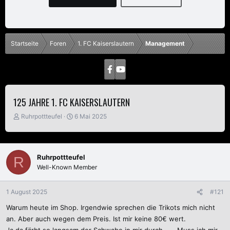
Startseite
Foren
1. FC Kaiserslautern
Management
125 JAHRE 1. FC KAISERSLAUTERN
E
E
Ruhrpottteufel
6 Mai 2025
r
r
s
s
t
t
e
e
Ruhrpottteufel
R
l
l
Well-Known Member
l
l
e
t
r
a
1 August 2025
#121
m
Warum heute im Shop. Irgendwie sprechen die Trikots mich nicht
an. Aber auch wegen dem Preis. Ist mir keine 80€ wert.