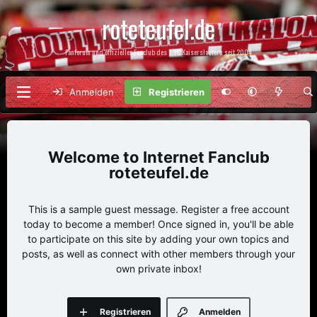
roteteufel.de
Fanforum und offizieller Fanclub des 1. FC Kaiserslautern seit 2004
Anmelden
Registrieren
Internet Fanclub
roteteufel.de
This is a sample guest message. Register a free account
today to become a member! Once signed in, you'll be able
to participate on this site by adding your own topics and
posts, as well as connect with other members through your
own private inbox!
Registrieren
Anmelden