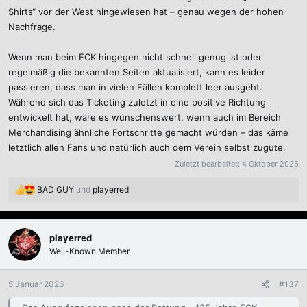
Shirts“ vor der West hingewiesen hat – genau wegen der hohen
Nachfrage.
Wenn man beim FCK hingegen nicht schnell genug ist oder
regelmäßig die bekannten Seiten aktualisiert, kann es leider
passieren, dass man in vielen Fällen komplett leer ausgeht.
Während sich das Ticketing zuletzt in eine positive Richtung
entwickelt hat, wäre es wünschenswert, wenn auch im Bereich
Merchandising ähnliche Fortschritte gemacht würden – das käme
letztlich allen Fans und natürlich auch dem Verein selbst zugute.
Zuletzt bearbeitet:
4 Oktober 2025
BAD GUY
und
playerred
R
e
a
k
playerred
t
Well-Known Member
i
o
n
5 Januar 2026
#137
e
n