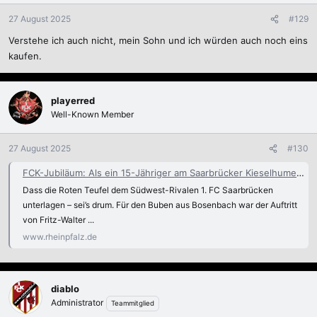
27 August 2025
#129
Verstehe ich auch nicht, mein Sohn und ich würden auch noch eins
kaufen.
playerred
Well-Known Member
27 August 2025
#130
FCK-Jubiläum: Als ein 15-Jähriger am Saarbrücker Kieselhumes die Elf um Fritz Walter bestaunte - 125 Jahre FCK
Dass die Roten Teufel dem Südwest-Rivalen 1. FC Saarbrücken
unterlagen – sei’s drum. Für den Buben aus Bosenbach war der Auftritt
von Fritz-Walter ...
www.rheinpfalz.de
diablo
Administrator
Teammitglied