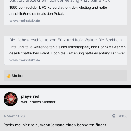
Das Ausrufezeichen nach der Rettung - 125 Jahre FCK
:
1990 vermied der 1. FC Kaiserslautern den Abstieg und holte
anschließend erstmals den Pokal.
www.rheinpfalz.de
Die Liebesgeschichte von Fritz und Italia Walter: Die Beckhams der 50er Jahre - 125 Jahre FCK
Fritz und Italia Walter gelten als das Vorzeigepaar, ihre Hochzeit war ein
gesellschaftliches Event. Doch die Beziehung hatte es anfangs schwer.
www.rheinpfalz.de
Shelter
R
e
a
k
playerred
t
Well-Known Member
i
o
n
4 März 2026
#138
e
Packs mal hier rein, wenn jemand einen besseren findet.
n
: