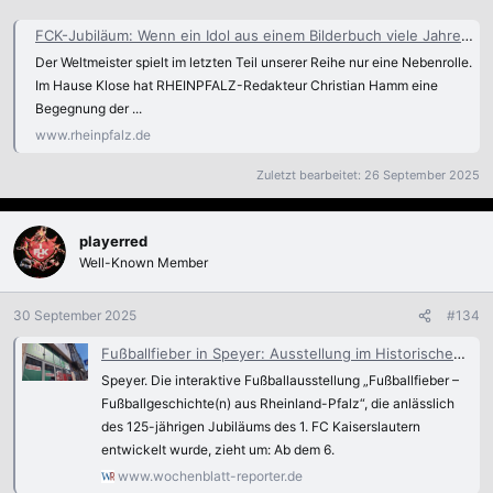
FCK-Jubiläum: Wenn ein Idol aus einem Bilderbuch viele Jahre später Gestalt annimmt - 125 Jahre FCK
Der Weltmeister spielt im letzten Teil unserer Reihe nur eine Nebenrolle.
Im Hause Klose hat RHEINPFALZ-Redakteur Christian Hamm eine
Begegnung der ...
www.rheinpfalz.de
Zuletzt bearbeitet:
26 September 2025
playerred
Well-Known Member
30 September 2025
#134
Fußballfieber in Speyer: Ausstellung im Historischen Museum
Speyer. Die interaktive Fußballausstellung „Fußballfieber –
Fußballgeschichte(n) aus Rheinland-Pfalz“, die anlässlich
des 125-jährigen Jubiläums des 1. FC Kaiserslautern
entwickelt wurde, zieht um: Ab dem 6.
www.wochenblatt-reporter.de