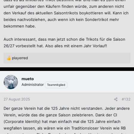
unfair gegenüber den Käufern finden würde, zum anderen nicht
den Verkauf des aktuellen Saisontrikots boykottieren will. Kann ich
beides nachvollziehen, auch wenn ich kein Sondertrikot mehr
bekommen habe.
Auch interessant, dass man jetzt schon die Trikots für die Saison
26/27 vorbestellt hat. Also alles mit einem Jahr Vorlauf!
playerred
R
e
a
k
mueto
t
Administrator
Teammitglied
i
o
n
27 August 2025
#132
e
Der ganze Verein hat die 125 Jahre nicht verstanden. Jeder andere
n
:
Verein, würde das die ganze Saison zelebrieren. Dank der CI
(Corporate Identity) hat man einfach mal die 125 Jahre einfach
wegfallen lassen, als wären wie ein Traditionsloser Verein wie RB