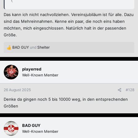
Das kann ich nicht nachvollziehen. Vereinsjubiläum ist für alle. Dazu
sind das Mehreinnahmen. Kenne ein paar, die noch eins haben
möchten, mich eingeschlossen. Natürlich halt in der passenden
Größe.
BAD GUY
und
Shelter
R
e
a
k
playerred
t
Well-Known Member
i
o
n
26 August 2025
#128
e
Denke da gingen noch 5 bis 10000 weg, in den entsprechenden
n
:
Größen
BAD GUY
Well-Known Member