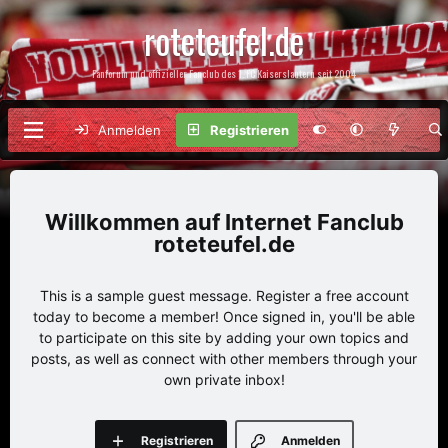
roteteufel.de
Fanforum und offizieller Fanclub des 1. FC Kaiserslautern seit 2004
Anmelden
Registrieren
Internet Fanclub
roteteufel.de
This is a sample guest message. Register a free account
today to become a member! Once signed in, you'll be able
to participate on this site by adding your own topics and
posts, as well as connect with other members through your
own private inbox!
Registrieren
Anmelden