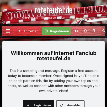
roteteufel.de
Fanforum und offizieller Fanclub des 1. FC Kaiserslautern seit 2004
Anmelden
Registrieren
Internet Fanclub
roteteufel.de
This is a sample guest message. Register a free account
today to become a member! Once signed in, you'll be able
to participate on this site by adding your own topics and
posts, as well as connect with other members through your
own private inbox!
Registrieren
Anmelden