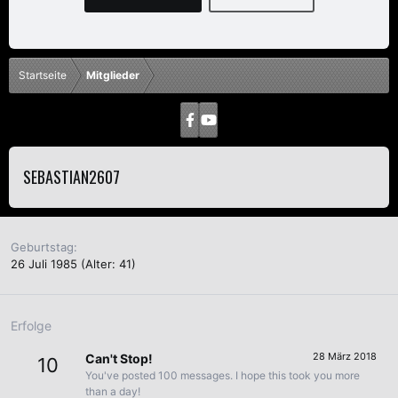
Startseite
Mitglieder
SEBASTIAN2607
Geburtstag
26 Juli 1985 (Alter: 41)
Erfolge
28 März 2018
Can't Stop!
10
You've posted 100 messages. I hope this took you more
than a day!