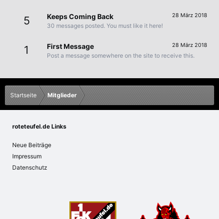
28 März 2018
Keeps Coming Back
5
30 messages posted. You must like it here!
28 März 2018
First Message
1
Post a message somewhere on the site to receive this.
Startseite
Mitglieder
roteteufel.de Links
Neue Beiträge
Impressum
Datenschutz